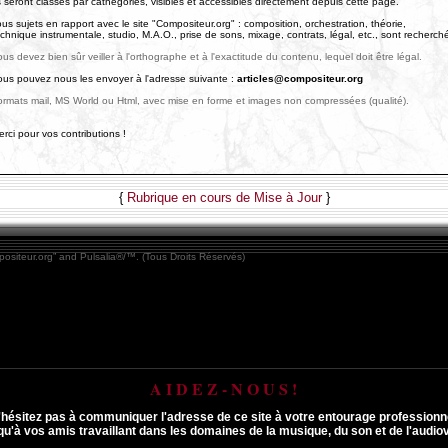
s seront classés par cathégories, visibles et accessibles directement depuis cette page.
us sujets en rapport avec le site "Compositeur.org" : composition, orchestration, théorie,
chnique instrumentale, studio, M.A.O., prise de sons, mixage, contrats, légal, etc., sont recherch
us devez bien sûr veiller à l'orthographe et à l'exactitude du contenu, lequel doit être légal.
ous pouvez nous les envoyer à l'adresse suivante :
articles@compositeur.org
ormats mail, MS World ou Html, avec mise en forme et images non compressées (qualité).
rci pour vos contributions !
{
Rubrique en cours de Mise à Jour
}
positeur.org” and Pulsalia®/™. (Tous Droits Réservés)
A I D E Z - N O U S !
'hésitez pas à communiquer l'adresse de ce site à votre entourage professionn
qu'à vos amis travaillant dans les domaines de la musique, du son et de l'audiov