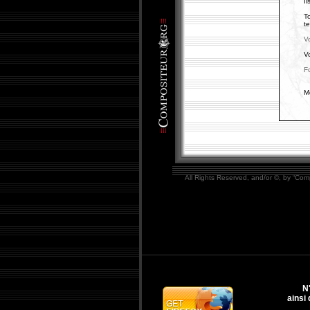
Il
To
te
Vo
V
F
Me
All Rights Reserved, and/or ©, by “Com
N
ainsi 