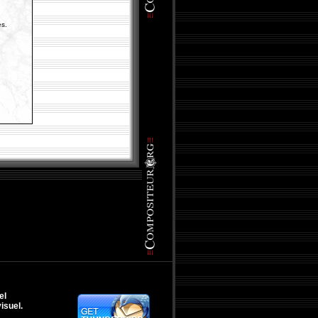
és.
el
isuel.