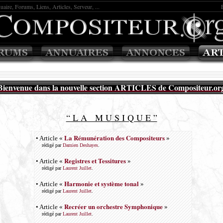
uaire, Forums, Liens, Articles, Serveur, ...
Bienvenue dans la nouvelle section ARTICLES de Compositeur.or
“ L A M U S I Q U E ”
La Rémunération des Compositeurs
• Article «
»
rédigé par
Damien Deshayes
.
Registres et Tessitures
• Article «
»
rédigé par
Laurent Juillet
.
Harmonie et système tonal
• Article «
»
rédigé par
Laurent Juillet
.
Recréer un orchestre Symphonique
• Article «
»
rédigé par
Laurent Juillet
.