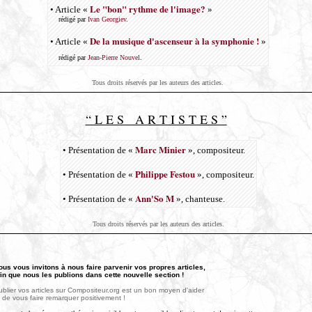
Le "bon" rythme de l'image?
• Article «
»
rédigé par
Ivan Georgiev
.
De la musique d'ascenseur à la symphonie !
• Article «
»
rédigé par
Jean-Pierre Nouvel
.
Tous droits réservés par les auteurs des articles.
“ L E S A R T I S T E S ”
Marc Minier
• Présentation de «
», compositeur.
Philippe Festou
• Présentation de «
», compositeur.
Ann'So M
• Présentation de «
», chanteuse.
Tous droits réservés par les auteurs des articles.
ous vous invitons à nous faire parvenir vos propres articles,
fin que nous les publions dans cette nouvelle section !
blier vos articles sur Compositeur.org est un bon moyen d'aider
 de vous faire remarquer positivement !