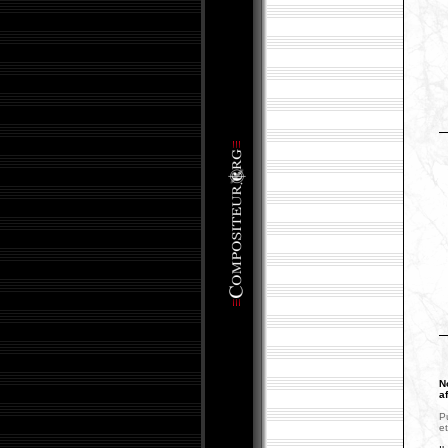
N
a
Pu
et