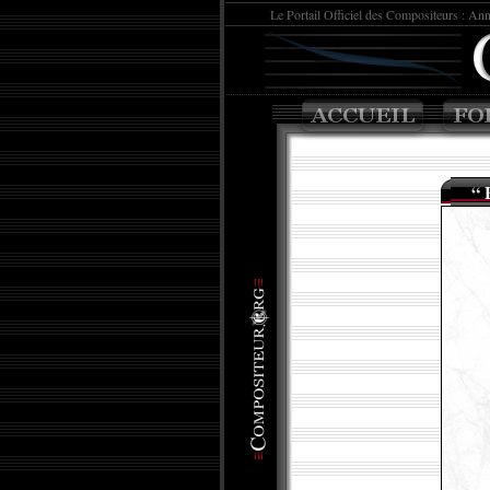
Le Portail Officiel des
Compositeur
s : Ann
“