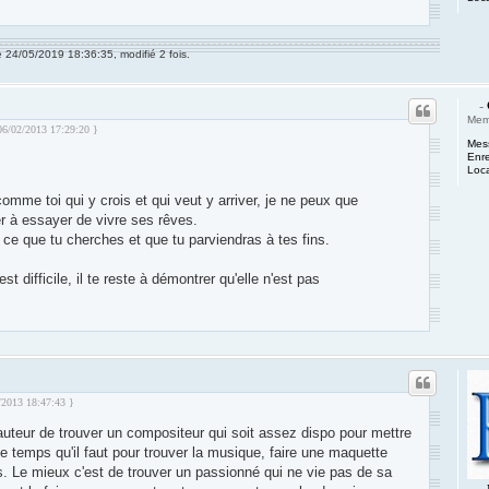
m des Compositeurs : Musique et Composition
e 24/05/2019 18:36:35, modifié 2 fois.
-
Mem
06/02/2013 17:29:20 }
Mes
Enre
Loca
omme toi qui y crois et qui veut y arriver, je ne peux que
r à essayer de vivre ses rêves.
 ce que tu cherches et que tu parviendras à tes fins.
t difficile, il te reste à démontrer qu'elle n'est pas
m des Compositeurs : Musique et Composition
2/2013 18:47:43 }
n auteur de trouver un compositeur qui soit assez dispo pour mettre
 temps qu'il faut pour trouver la musique, faire une maquette
 Le mieux c'est de trouver un passionné qui ne vie pas de sa