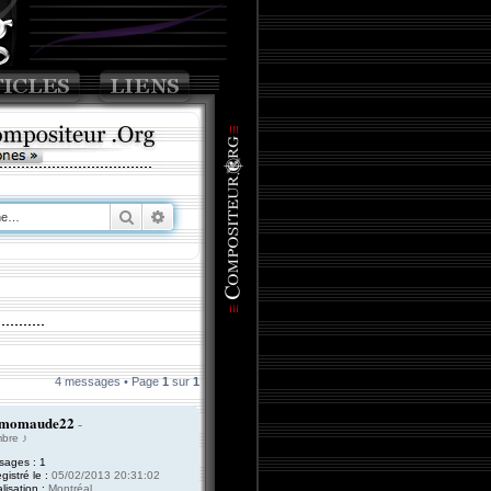
Rechercher
Recherche avancée
4 messages • Page
1
sur
1
momaude22
-
bre ♪
sages :
1
gistré le :
05/02/2013 20:31:02
lisation :
Montréal