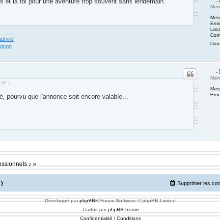
-
s et la foi pour une aventure trop souvent sans lendemain.
Mem
Mes
m des Compositeurs : Musique et Composition
Enre
Loca
Comp
admin/
Cont
egnon
-
Mem
4:47 }
Mes
Enre
, pourvu que l'annonce soit encore valable...
m des Compositeurs : Musique et Composition
essionnels ♪ »
}
Supprimer les co
Développé par
phpBB
® Forum Software © phpBB Limited
Traduit par
phpBB-fr.com
Confidentialité
|
Conditions