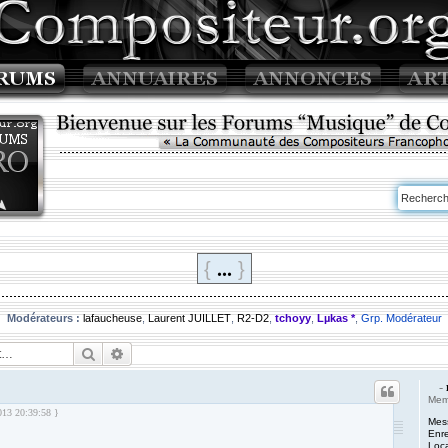
...
{
}
Modérateurs :
lafaucheuse
,
Laurent JUILLET
,
R2-D2
,
tchoyy
,
Lµkas *
,
Grp. Modérateur
Rechercher
Recherche avancée
-
Mem
013 20:39:58 }
Mes
Enre
Loca