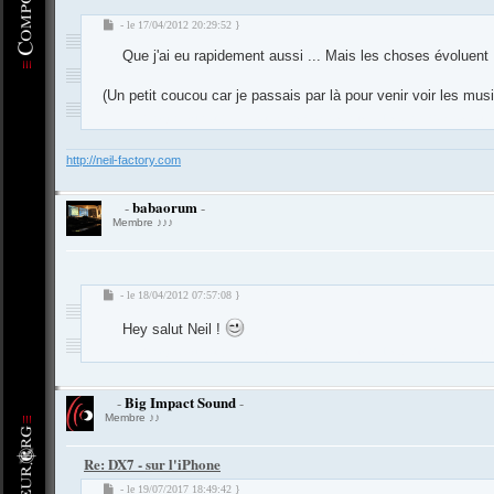
M
- le 17/04/2012 20:29:52 }
e
Que j'ai eu rapidement aussi ... Mais les choses évoluent 
s
s
a
(Un petit coucou car je passais par là pour venir voir les musi
g
-
Compositeur
.org - Forum des Compositeurs : Musique et Composition
e
http://neil-factory.com
babaorum
-
-
Membre ♪♪♪
M
- le 18/04/2012 07:57:08 }
e
Hey salut Neil !
s
s
-
Compositeur
.org - Forum des Compositeurs : Musique et Composition
a
g
e
Big Impact Sound
-
-
Membre ♪♪
Re: DX7 - sur l'iPhone
M
- le 19/07/2017 18:49:42 }