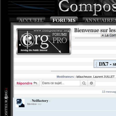
DX7 - s
{
Modérateurs :
lafaucheuse
,
Laurent JUILLET
Rechercher
Recherche av
Répondre
13 messa
Neilfactory
-
-
Membre ♪♪♪