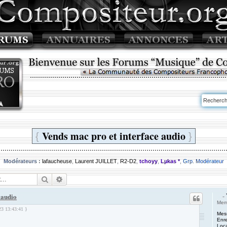
Vends mac pro et interface audio
{
}
Modérateurs :
lafaucheuse
,
Laurent JUILLET
,
R2-D2
,
tchoyy
,
Lµkas *
,
Grp. Modérateur
Rechercher
Recherche avancée
-
 audio
Mem
23 13:43:41 }
Mes
Enre
Loca