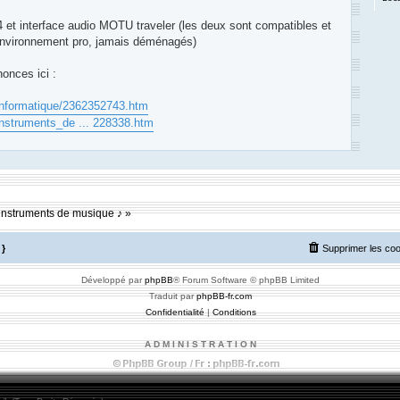
et interface audio MOTU traveler (les deux sont compatibles et
 environnement pro, jamais déménagés)
nonces ici :
/informatique/2362352743.htm
/instruments_de ... 228338.htm
m des Compositeurs : Musique et Composition
t instruments de musique ♪ »
}
Supprimer les co
Développé par
phpBB
® Forum Software © phpBB Limited
Traduit par
phpBB-fr.com
Confidentialité
|
Conditions
A D M I N I S T R A T I O N