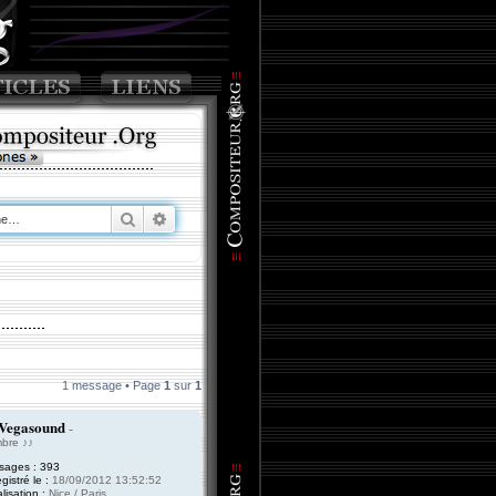
Rechercher
Recherche avancée
1 message • Page
1
sur
1
Vegasound
-
bre ♪♪
sages :
393
gistré le :
18/09/2012 13:52:52
lisation :
Nice / Paris