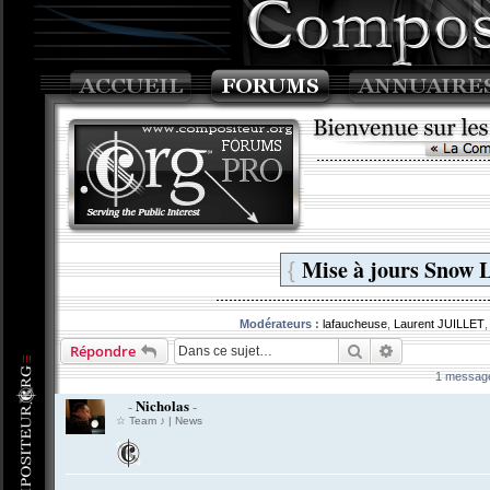
Mise à jours Snow L
{
Modérateurs :
lafaucheuse
,
Laurent JUILLET
Rechercher
Recherche av
Répondre
1 messag
Nicholas
-
-
☆ Team ♪ | News