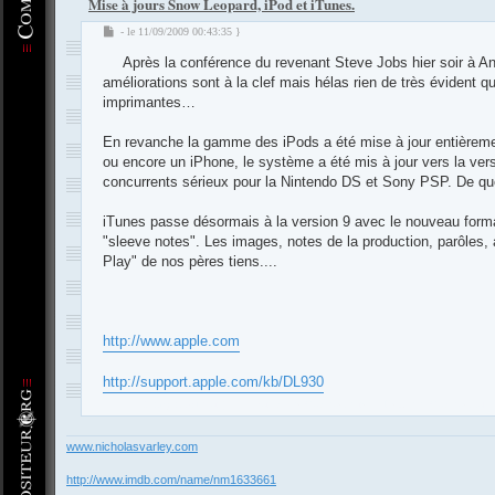
Mise à jours Snow Leopard, iPod et iTunes.
M
- le 11/09/2009 00:43:35 }
e
Après la conférence du revenant Steve Jobs hier soir à An
s
s
améliorations sont à la clef mais hélas rien de très évident q
a
imprimantes…
g
e
En revanche la gamme des iPods a été mise à jour entièrement
ou encore un iPhone, le système a été mis à jour vers la vers
concurrents sérieux pour la Nintendo DS et Sony PSP. De quo
iTunes passe désormais à la version 9 avec le nouveau format
"sleeve notes". Les images, notes de la production, parôle
Play" de nos pères tiens....
http://www.apple.com
http://support.apple.com/kb/DL930
-
Compositeur
.org - Forum des Compositeurs : Musique et Composition
www.nicholasvarley.com
http://www.imdb.com/name/nm1633661