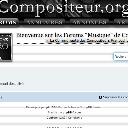
ement désactivé.
}
Supprimer les co
Développé par
phpBB
® Forum Software © phpBB Limited
Traduit par
phpBB-fr.com
Confidentialité
|
Conditions
A D M I N I S T R A T I O N