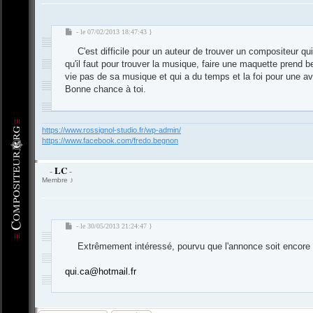
M
- le 07/02/2013 18:47:43 }
e
C'est difficile pour un auteur de trouver un compositeur 
s
s
qu'il faut pour trouver la musique, faire une maquette prend
a
vie pas de sa musique et qui a du temps et la foi pour une a
g
Bonne chance à toi.
e
-
Compositeur
.org - Forum des Compositeurs : Musique et Composition
https://www.rossignol-studio.fr/wp-admin/
https://www.facebook.com/fredo.begnon
LC
-
-
Membre ♪
M
- le 30/05/2013 21:24:47 }
e
Extrêmement intéressé, pourvu que l'annonce soit encore v
s
s
a
qui.ca@hotmail.fr
g
-
Compositeur
.org - Forum des Compositeurs : Musique et Composition
e