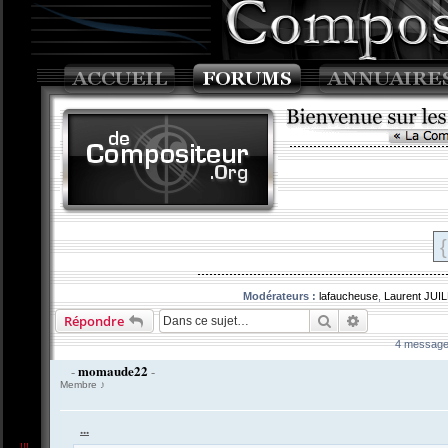
{
Modérateurs :
lafaucheuse
,
Laurent JUI
Rechercher
Recherche av
Répondre
4 message
momaude22
-
-
Membre ♪
...