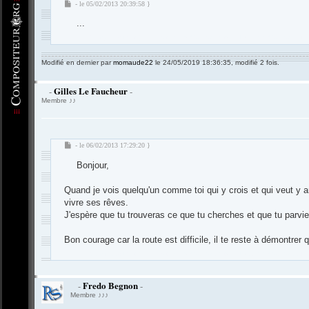
M
- le 05/02/2013 20:39:58 }
e
...
s
s
-
Compositeur
.org - Forum des Compositeurs : Musique et Composition
a
g
Modifié en dernier par
momaude22
le 24/05/2019 18:36:35, modifié 2 fois.
e
Gilles Le Faucheur
-
-
Membre ♪♪
M
- le 06/02/2013 17:29:20 }
e
Bonjour,
s
s
a
Quand je vois quelqu'un comme toi qui y crois et qui veut y a
g
vivre ses rêves.
e
J'espère que tu trouveras ce que tu cherches et que tu parvie
Bon courage car la route est difficile, il te reste à démontrer q
-
Compositeur
.org - Forum des Compositeurs : Musique et Composition
Fredo Begnon
-
-
Membre ♪♪♪