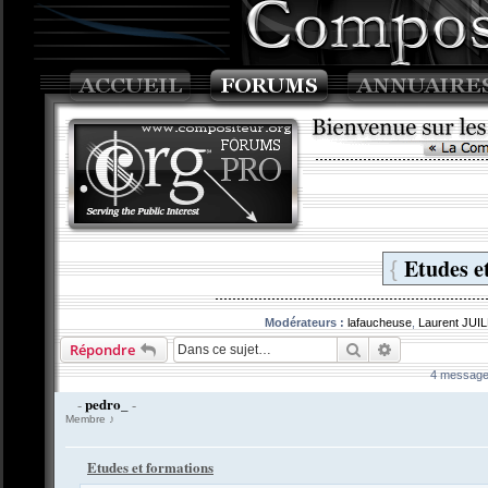
Etudes e
{
Modérateurs :
lafaucheuse
,
Laurent JUI
Rechercher
Recherche av
Répondre
4 message
pedro_
-
-
Membre ♪
Etudes et formations