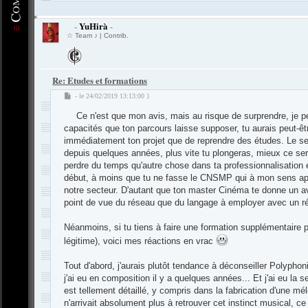
YuHirà
-
-
☆ Team ♪ | Contrib.
Re: Etudes et formations
M
- le 24/02/2019 13:13:00 }
e
Ce n'est que mon avis, mais au risque de surprendre, je p
s
s
capacités que ton parcours laisse supposer, tu aurais peut-êtr
a
immédiatement ton projet que de reprendre des études. Le se
g
depuis quelques années, plus vite tu plongeras, mieux ce se
e
perdre du temps qu'autre chose dans ta professionnalisation 
début, à moins que tu ne fasse le CNSMP qui à mon sens app
notre secteur. D'autant que ton master Cinéma te donne un 
point de vue du réseau que du langage à employer avec un ré
Néanmoins, si tu tiens à faire une formation supplémentaire p
légitime), voici mes réactions en vrac
Tout d'abord, j'aurais plutôt tendance à déconseiller Polypho
j'ai eu en composition il y a quelques années... Et j'ai eu la 
est tellement détaillé, y compris dans la fabrication d'une mélo
n'arrivait absolument plus à retrouver cet instinct musical, c