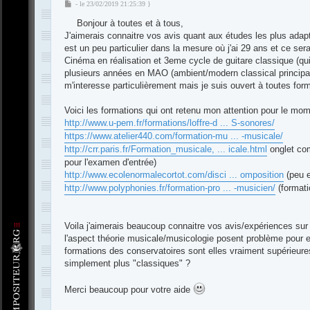
M
- le 23/02/2019 21:25:39 }
e
Bonjour à toutes et à tous,
s
s
J'aimerais connaitre vos avis quant aux études les plus adapt
a
est un peu particulier dans la mesure où j'ai 29 ans et ce sera
g
Cinéma en réalisation et 3eme cycle de guitare classique (q
e
plusieurs années en MAO (ambient/modern classical principal
m'interesse particulièrement mais je suis ouvert à toutes fo
Voici les formations qui ont retenu mon attention pour le mom
http://www.u-pem.fr/formations/loffre-d ... S-sonores/
https://www.atelier440.com/formation-mu ... -musicale/
http://crr.paris.fr/Formation_musicale, ... icale.html
onglet com
pour l'examen d'entrée)
http://www.ecolenormalecortot.com/disci ... omposition
(peu e
http://www.polyphonies.fr/formation-pro ... -musicien/
(formati
Voila j'aimerais beaucoup connaitre vos avis/expériences sur
l'aspect théorie musicale/musicologie posent problème pour e
formations des conservatoires sont elles vraiment supérieures
simplement plus "classiques" ?
Merci beaucoup pour votre aide
-
Compositeur
.org - Forum des Compositeurs : Musique et Composition