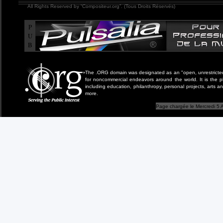
All Rights Reserved by “Compositeur.org”. (Tous Droits Réservés)
P
U
B
The .ORG domain was designated as an "open, unrestricted" 
for noncommercial endeavors around the world. It is the 
including education, philanthropy, personal projects, arts a
more.
Page chargée le Mercredi 5 