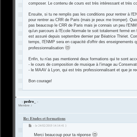
composer. Le contenu de cours est très intéressant et très co
Ensuite, si tu ne remplis pas les conditions pour rentrer à l
pour rentrer au CRR de Paris (mais je peux me tromper). Quoi
pas beaucoup le CRR de Paris mais je connais un peu l'ENMP
qu'un parcours à l'Ecole Normale te soit totalement fermé en fa
est assuré depuis septembre dernier par Béatrice Thiriet. Com
temps, l'ENMP sera en capacité d'offrir des enseignements qu'i
professionnalisation
Enfin, tu n'as pas mentionné deux formations qui te sont acc
- le cours de composition de musique à l’image au Conserva
- le MAAV à Lyon, qui est très professionnalisant et que je
Bon courage!
-
Compositeur
.org - Forum des Compositeurs : Musique et Composition
pedro_
-
-
Membre ♪
Re: Etudes et formations
M
- le 24/02/2019 14:14:41 }
e
Merci beaucoup pour ta réponse
s