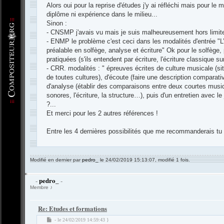
s
Alors oui pour la reprise d'études j'y ai réfléchi mais pour le
a
diplôme ni expérience dans le milieu...
g
Sinon :
e
- CNSMP j'avais vu mais je suis malheureusement hors limit
- ENMP le problème c'est ceci dans les modalités d'entrée "
préalable en solfège, analyse et écriture" Ok pour le solfège,
pratiquées (s'ils entendent par écriture, l'écriture classique sur
- CRR. modalités : " épreuves écrites de culture musicale (situ
de toutes cultures), d'écoute (faire une description comparat
d'analyse (établir des comparaisons entre deux courtes musiq
sonores, l'écriture, la structure…), puis d'un entretien avec le 
?...
Et merci pour les 2 autres références !
Entre les 4 dernières possibilités que me recommanderais tu
-
Compositeur
.org - Forum des Compositeurs : Musique et Composition
Modifié en dernier par
pedro_
le 24/02/2019 15:13:07, modifié 1 fois.
pedro_
-
-
Membre ♪
Re: Etudes et formations
M
- le 24/02/2019 14:59:43 }