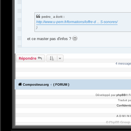
e
s
s
a
pedro_ a écrit :
g
http://www.u-pem.fr/formations/loffre-d ... S-sonores/
e
)
et ce master pas d'infos ?
-
Compositeur
.org - Forum des Compositeurs : Musique et Composition
Répondre
4 message
Compositeur.org
{ FORUM }
Développé par
phpBB
® F
Traduit p
Confidentia
A D M I N 