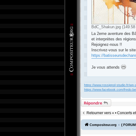
BdC_Shakun.jpg (149.58 
La 2eme aventure des Bâ
et interprètes des région
Rejoignez-nous !!
Inscrivez-vous sur le site
https://batisseursdechans
Je vous attends
-
Compositeur
.org - Foru
https://www.rossignol-studio.fr/wp-
https://www.facebook.com/fredo.b
Répondre
Retourner vers « • Concerts 
Compositeur.org
{ FORUM 