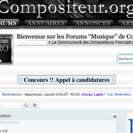
Concours !! Appel à candidatures
{
}
Modérateurs :
lafaucheuse
,
Laurent JUILLET
,
R2-D2
,
tchoyy
,
Lµkas *
,
Grp. Modérateur
Rechercher
Recherche avancée
datures
1/2025 13:19:35 }
e sol