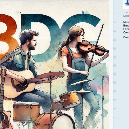
-
Mem
Mes
Enre
Loca
Comp
Cont