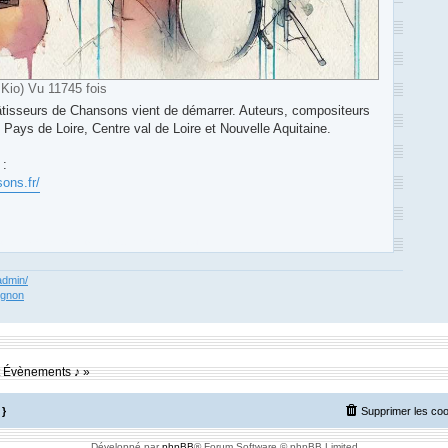
Kio) Vu 11745 fois
tisseurs de Chansons vient de démarrer. Auteurs, compositeurs
s Pays de Loire, Centre val de Loire et Nouvelle Aquitaine.
 :
ons.fr/
m des Compositeurs : Musique et Composition
admin/
egnon
et Évènements ♪ »
}
Supprimer les co
Développé par
phpBB
® Forum Software © phpBB Limited