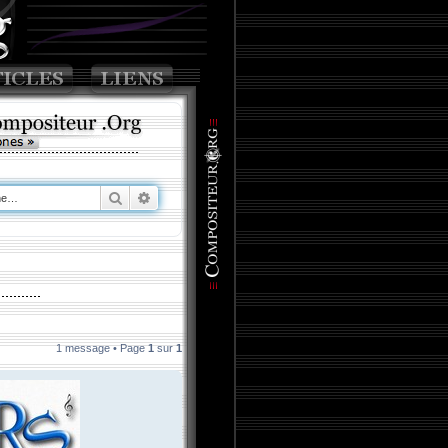
Rechercher
Recherche avancée
1 message • Page
1
sur
1