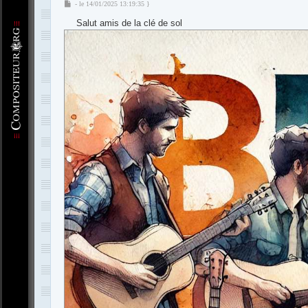
M
- le 14/01/2025 13:19:35 }
e
Salut amis de la clé de sol
s
s
a
g
e