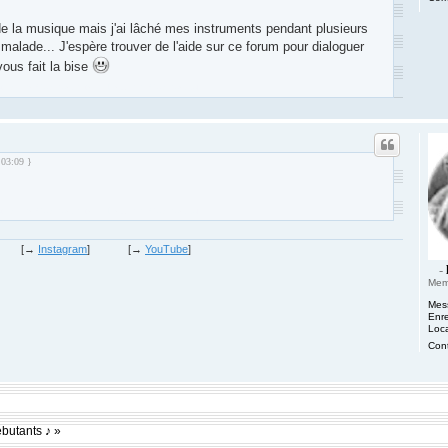
de la musique mais j'ai lâché mes instruments pendant plusieurs
alade... J'espère trouver de l'aide sur ce forum pour dialoguer
vous fait la bise
m des Compositeurs : Musique et Composition
:03:09 }
m des Compositeurs : Musique et Composition
[→
Instagram
]
[→
YouTube
]
-
Mem
Mes
Enre
Loca
Cont
ébutants ♪ »