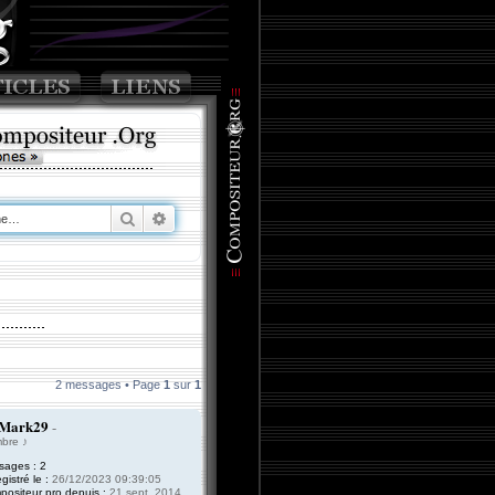
Rechercher
Recherche avancée
2 messages • Page
1
sur
1
Mark29
-
bre ♪
sages :
2
gistré le :
26/12/2023 09:39:05
ositeur pro depuis :
21 sept. 2014