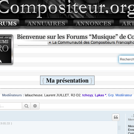
Ma présentation
{
}
Modérateurs :
lafaucheuse
,
Laurent JUILLET
,
R2-D2
,
tchoyy
,
Lµkas *
,
Grp. Modérateur
Rechercher
Recherche avancée
-
Mem
19:05:33 }
Mes
Enre
Comp