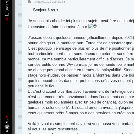
M
- le 21/05/2025 20:45:08 }
e
Bonjour à tous,
s
s
a
Je souhaitais aborder ici plusieurs sujets, peut-être ont-ils dé
g
l’occasion de faire une mise à jour
e
J’essaie depuis quelques années (officiellement depuis 2021)
sound design et le montage son. Force est de constater que r
C’est pourquoi j’envisage de plus en plus de me positionner p
tout particulièrement mais sans réseau en béton et sans être
monde, ça me semble particulièrement difficile d’accès. Je sa
sur des outils comme Wwise mais je me demande réellement si
ne change pas grand chose en termes d’employabilité. Sinon
stage hors études, de passer 4 mois à Montréal dans une boît
que les opportunités dans les professions créatives ne sont 
peu dans le flou.
Et c’est d’autant plus flou avec l’avènement de l’intelligence a
n’est pas encore très convaincante dans l’audio mais compte te
quelques mois (ou années avec un peu de chance), qu’on ne pui
humain et celui d’une IA. Et quand on en arrivera là, j’esp
ceux qui seront prêts à payer pour des services en création a
Voilà je voulais simplement savoir si vous aussi vous partag
si vous les avez rencontrées.