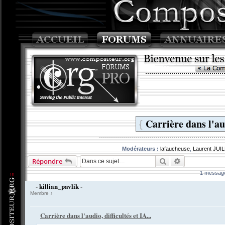
Carrière dans l'aud
{
Modérateurs :
lafaucheuse
,
Laurent JUI
Rechercher
Recherche av
Répondre
1 messag
killian_pavlik
-
-
Membre ♪
Carrière dans l'audio, difficultés et IA...