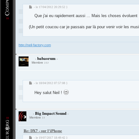
M
- le 17/04/2012 20:29:52 }
e
Que j'ai eu rapidement aussi ... Mais les choses évoluent 
s
s
a
(Un petit coucou car je passais par là pour venir voir les musi
g
-
Compositeur
.org - Forum des Compositeurs : Musique et Composition
e
http://neil-factory.com
babaorum
-
-
Membre ♪♪♪
M
- le 18/04/2012 07:57:08 }
e
Hey salut Neil !
s
s
-
Compositeur
.org - Forum des Compositeurs : Musique et Composition
a
g
e
Big Impact Sound
-
-
Membre ♪♪
Re: DX7 - sur l'iPhone
M
- le 19/07/2017 18:49:42 }