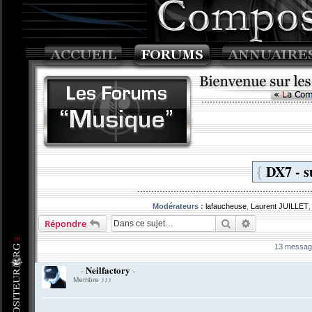
DX7 - s
{
Modérateurs :
lafaucheuse
,
Laurent JUILLET
Rechercher
Recherche av
Répondre
13 messa
Neilfactory
-
-
Membre ♪♪♪