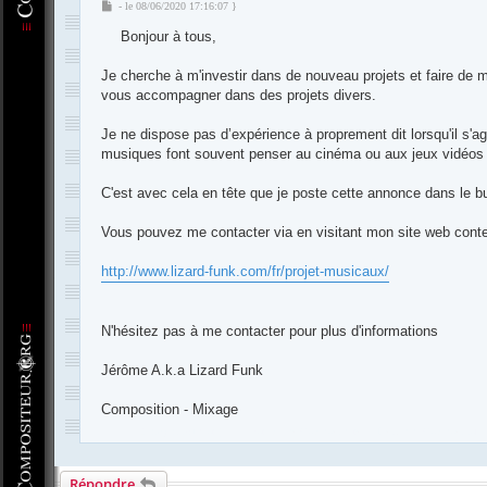
M
- le 08/06/2020 17:16:07 }
e
Bonjour à tous,
s
s
a
Je cherche à m'investir dans de nouveau projets et faire de 
g
vous accompagner dans des projets divers.
e
Je ne dispose pas d’expérience à proprement dit lorsqu'il s'a
musiques font souvent penser au cinéma ou aux jeux vidéos
C'est avec cela en tête que je poste cette annonce dans le b
Vous pouvez me contacter via en visitant mon site web conte
http://www.lizard-funk.com/fr/projet-musicaux/
N'hésitez pas à me contacter pour plus d'informations
Jérôme A.k.a Lizard Funk
Composition - Mixage
-
Compositeur
.org - Forum des Compositeurs : Musique et Composition
Répondre