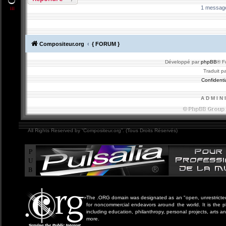
1 messag
Compositeur.org
{ FORUM }
Développé par
phpBB
® F
Traduit p
Confidentia
A D M I N 
All Rights Reserved by “Compositeur.org”. (Tous Droits Réservés)
P
U
B
The .ORG domain was designated as an "open, unrestricted" 
for noncommercial endeavors around the world. It is the 
including education, philanthropy, personal projects, arts a
more.