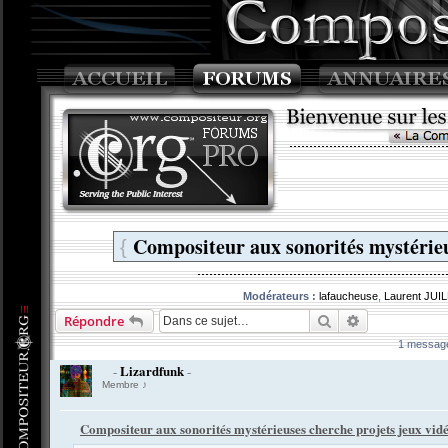
Compositeur aux sonorités mystérieu
{
Modérateurs :
lafaucheuse
,
Laurent JUI
Rechercher
Recherche av
Répondre
1 messag
Lizardfunk
-
-
Membre ♪
Compositeur aux sonorités mystérieuses cherche projets jeux vid