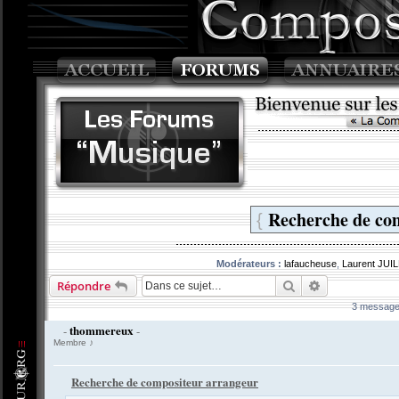
Recherche de co
{
Modérateurs :
lafaucheuse
,
Laurent JUI
Rechercher
Recherche av
Répondre
3 message
thommereux
-
-
Membre ♪
Recherche de compositeur arrangeur