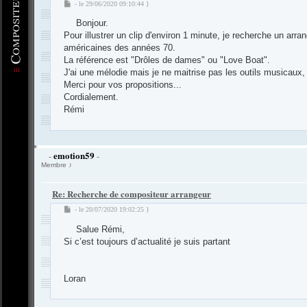
M
- le 29/06/2020 09:10:44 }
e
Bonjour.
s
s
Pour illustrer un clip d'environ 1 minute, je recherche un ar
a
américaines des années 70.
g
La référence est "Drôles de dames" ou "Love Boat".
e
J'ai une mélodie mais je ne maitrise pas les outils musicaux
Merci pour vos propositions...
Cordialement.
Rémi
-
Compositeur
.org - Forum des Compositeurs : Musique et Composition
emotion59
-
-
Membre ♪
Re: Recherche de compositeur arrangeur
M
- le 20/07/2020 19:02:25 }
e
Salue Rémi,
s
s
Si c’est toujours d’actualité je suis partant
a
g
e
Loran
-
Compositeur
.org - Forum des Compositeurs : Musique et Composition