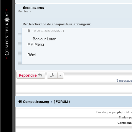
thommereux
-
-
Membre ♪
Re: Recherche de compositeur arrangeur
M
- le 20/07/2020 23:29:21 }
e
Bonjour Loran
s
s
MP Merci
a
g
Rémi
e
-
Compositeur
.org - Forum des Compositeurs : Musique et Composition
Répondre
3 message
Compositeur.org
{ FORUM }
Développé par
phpBB
® F
Traduit p
Confidentia