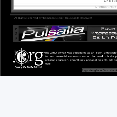
A D M I N 
All Rights Reserved by “Compositeur.org”. (Tous Droits Réservés)
P
U
B
The .ORG domain was designated as an "open, unrestricted" 
for noncommercial endeavors around the world. It is the 
including education, philanthropy, personal projects, arts a
more.
Page chargée le Dimanche 9 