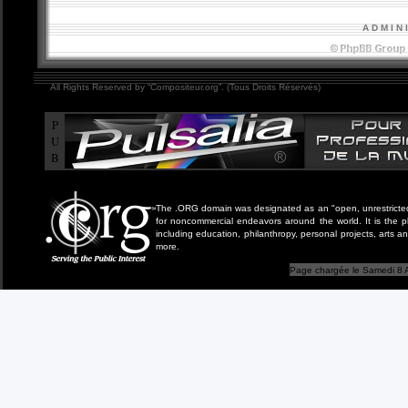
A D M I N 
All Rights Reserved by “Compositeur.org”. (Tous Droits Réservés)
P
U
B
The .ORG domain was designated as an "open, unrestricted" 
for noncommercial endeavors around the world. It is the 
including education, philanthropy, personal projects, arts a
more.
Page chargée le Samedi 8 A