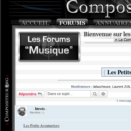
Les Petit
{
Modérateurs :
lafaucheuse
,
Laurent JUI
Rechercher
Recherche av
Répondre
1 messag
htrois
-
-
Membre ♪♪
Les Petits Aventuriers