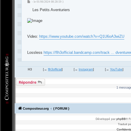
M
- le 01/06/2024 08:28:59 }
e
Les Petits Aventuriers
s
s
a
g
e
Video:
https://www.youtube.com/watch?v=Q1U6oA3wiZU
Lossless
https://flh3official.bandcamp.com/track ... dventure
-
Compositeur
.org - Forum des Compositeurs : Musique et Composition
H3
[→
flh3official
]
[→
Instagram
]
[→
YouTube
]
Répondre
1 messag
Compositeur.org
{ FORUM }
Développé par
phpBB
® F
Traduit p
Confidentia