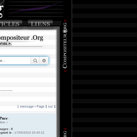
Rechercher
Recherche avancée
1 message • Page
1
sur
1
Pnce
-
bre ♪
sages :
8
gistré le :
17/05/2023 20:45:21