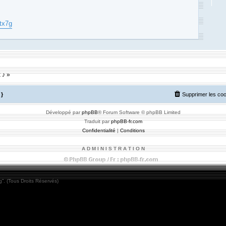
tx7g
m des Compositeurs : Musique et Composition
 ♪ »
}
Supprimer les co
Développé par
phpBB
® Forum Software © phpBB Limited
Traduit par
phpBB-fr.com
Confidentialité
|
Conditions
A D M I N I S T R A T I O N
”. (Tous Droits Réservés)