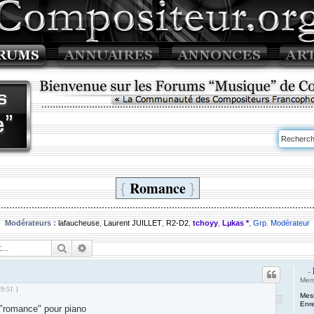
Romance
{
}
Modérateurs :
lafaucheuse
,
Laurent JUILLET
,
R2-D2
,
tchoyy
,
Lµkas *
,
Grp. Modérateur
Rechercher
Recherche avancée
-
Mem
29:51 }
Mes
Enre
 "romance" pour piano