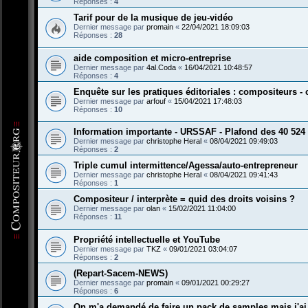
Réponses :
4
Tarif pour de la musique de jeu-vidéo
Dernier message par
promain
«
22/04/2021 18:09:03
Réponses :
28
aide composition et micro-entreprise
Dernier message par
4al.Coda
«
16/04/2021 10:48:57
Réponses :
4
Enquête sur les pratiques éditoriales : compositeurs 
Dernier message par
arfouf
«
15/04/2021 17:48:03
Réponses :
10
Information importante - URSSAF - Plafond des 40 524
Dernier message par
christophe Heral
«
08/04/2021 09:49:03
Réponses :
2
Triple cumul intermittence/Agessa/auto-entrepreneur
Dernier message par
christophe Heral
«
08/04/2021 09:41:43
Réponses :
1
Compositeur / interprète = quid des droits voisins ?
Dernier message par
olan
«
15/02/2021 11:04:00
Réponses :
11
Propriété intellectuelle et YouTube
Dernier message par
TKZ
«
09/01/2021 03:04:07
Réponses :
2
(Repart-Sacem-NEWS)
Dernier message par
promain
«
09/01/2021 00:29:27
Réponses :
6
On m'a demandé de faire un pack de samples mais j'ai