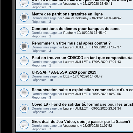
Dernier message par
Vegasound
«
16/12/2020 15:40:41
Réponses :
3
Mettre des partitions gratuites en ligne
Dernier message par
Samuel Delaunay
«
04/12/2020 09:46:42
Réponses :
3
Compositions de démos pour banques de sons.
Dernier message par
Rachel
«
10/10/2020 17:45:40
Réponses :
1
Renommer un titre musical après contrat ?
Dernier message par
Laurent JUILLET
«
17/08/2020 17:47:37
Réponses :
3
Peut on trouver un CDI/CDD en tant que compositeur/a
Dernier message par
Laurent JUILLET
«
17/08/2020 17:27:43
Réponses :
1
URSSAF / AGESSA 2020 pour 2019
Dernier message par
BBZ
«
17/07/2020 14:06:47
Réponses :
10
Remunération suite a exploitation commerciale d'un c
Dernier message par
Laurent JUILLET
«
26/06/2020 10:52:56
Réponses :
3
Covid 19 - Fond de solidarité, formulaire pour les artis
Dernier message par
Laurent JUILLET
«
09/06/2020 23:01:34
Réponses :
23
Gros deal de Jeu Video, dois-je passer par la Sacem?
Dernier message par
Vegasound
«
23/05/2020 11:07:52
Réponses :
7