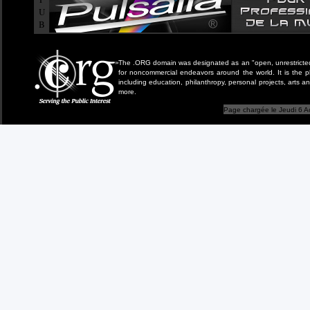
U
B
The .ORG domain was designated as an "open, unrestricted" 
for noncommercial endeavors around the world. It is the 
including education, philanthropy, personal projects, arts a
more.
Page chargée le Jeudi 6 A