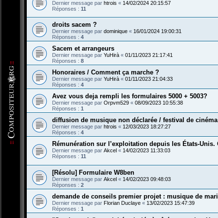
Dernier message par
htrois
«
14/02/2024 20:15:57
Réponses :
11
droits sacem ?
Dernier message par
dominique
«
16/01/2024 19:00:31
Réponses :
4
Sacem et arrangeurs
Dernier message par
YuHirà
«
01/11/2023 21:17:41
Réponses :
8
Honoraires / Comment ça marche ?
Dernier message par
YuHirà
«
01/11/2023 21:04:33
Réponses :
4
Avez vous deja rempli les formulaires 5000 + 5003?
Dernier message par
Orpvm529
«
08/09/2023 10:55:38
Réponses :
1
diffusion de musique non déclarée / festival de cinéma
Dernier message par
htrois
«
12/03/2023 18:27:27
Réponses :
4
Rémunération sur l’exploitation depuis les États-Uni
Dernier message par
Akcel
«
14/02/2023 11:33:03
Réponses :
11
[Résolu] Formulaire W8ben
Dernier message par
Akcel
«
14/02/2023 09:48:03
Réponses :
2
demande de conseils premier projet : musique de mar
Dernier message par
Florian Duclaye
«
13/02/2023 15:47:39
Réponses :
1