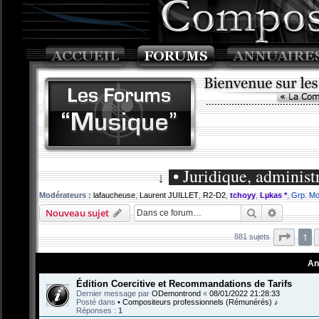
• Juridique, administ
↓
Modérateurs :
lafaucheuse
,
Laurent JUILLET
,
R2-D2
,
tchoyy
,
Lµkas *
,
Grp. Mo
Rechercher
Recherch
Nouveau sujet
Page
1
881 sujets
An
Édition Coercitive et Recommandations de Tarifs
Dernier message par
ODemontrond
«
08/01/2022 21:28:33
Posté dans
• Compositeurs professionnels (Rémunérés) ♪
Réponses :
1