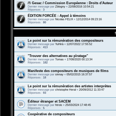
/!\ Gesac / Commission Européenne : Droits d'Auteur
Dernier message par
Zblogny
«
22/08/2016 10:54:21
Réponses :
3
ÉDITION FORCÉE : Appel à témoins
Dernier message par
Nicolas FELIX
«
12/12/2014 09:23:16
Réponses :
80
Le point sur la rémunération des compositeurs
Dernier message par
YuHirà
«
12/07/2022 17:55:52
Réponses :
413
"Trouver des alternatives au pìratage"
Dernier message par
Tomas
«
17/08/2020 00:13:34
Réponses :
182
Manifeste des compositeurs de musiques de films
Dernier message par
sinnay
«
05/02/2015 16:37:57
Réponses :
18
Le point sur la rémunération des artistes interprètes
Dernier message par
christophe Heral
«
20/09/2012 11:33:47
Réponses :
93
Éditeur étranger et SACEM
Dernier message par
htrois
«
25/03/2024 17:48:45
Réponses :
5
Coopérative de compositeurs