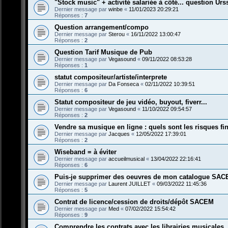
"Stock music" + activité salariée à côté... question Urs
Dernier message par
winbe
«
11/01/2023 20:29:21
Réponses :
7
Question arrangement/compo
Dernier message par
Sterou
«
16/11/2022 13:00:47
Réponses :
2
Question Tarif Musique de Pub
Dernier message par
Vegasound
«
09/11/2022 08:53:28
Réponses :
1
statut compositeur/artiste/interprete
Dernier message par
Da Fonseca
«
02/11/2022 10:39:51
Réponses :
6
Statut compositeur de jeu vidéo, buyout, fiverr...
Dernier message par
Vegasound
«
11/10/2022 09:54:57
Réponses :
2
Vendre sa musique en ligne : quels sont les risques fi
Dernier message par
Jacques
«
12/05/2022 17:39:01
Réponses :
2
Wiseband = à éviter
Dernier message par
accueilmusical
«
13/04/2022 22:16:41
Réponses :
6
Puis-je supprimer des oeuvres de mon catalogue SA
Dernier message par
Laurent JUILLET
«
09/03/2022 11:45:36
Réponses :
5
Contrat de licence/cession de droits/dépôt SACEM
Dernier message par
Med
«
07/02/2022 15:54:42
Réponses :
9
Comprendre les contrats avec les librairies musicales