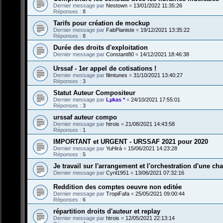
Dernier message par
Nestown
«
13/01/2022 11:35:26
Réponses :
8
Tarifs pour création de mockup
Dernier message par
FabPianiste
«
19/12/2021 13:35:22
Réponses :
8
Durée des droits d'exploitation
Dernier message par
Constant80
«
14/12/2021 18:46:38
Urssaf - 1er appel de cotisations !
Dernier message par
filmtunes
«
31/10/2021 13:40:27
Réponses :
3
Statut Auteur Compositeur
Dernier message par
Lµkas *
«
24/10/2021 17:55:01
Réponses :
3
urssaf auteur compo
Dernier message par
htrois
«
21/08/2021 14:43:58
Réponses :
1
IMPORTANT et URGENT - URSSAF 2021 pour 2020
Dernier message par
YuHirà
«
15/06/2021 14:23:28
Réponses :
5
Je travail sur l'arrangement et l'orchestration d'une c
Dernier message par
Cyril1951
«
13/06/2021 07:32:16
Reddition des comptes oeuvre non editée
Dernier message par
TropiFafa
«
25/05/2021 09:00:44
Réponses :
6
répartition droits d'auteur et replay
Dernier message par
htrois
«
12/05/2021 22:13:14