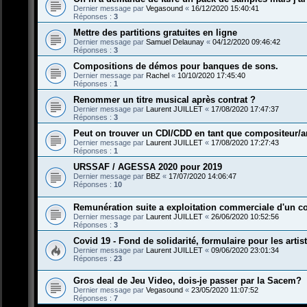
Dernier message par
Vegasound
«
16/12/2020 15:40:41
Réponses :
3
Mettre des partitions gratuites en ligne
Dernier message par
Samuel Delaunay
«
04/12/2020 09:46:42
Réponses :
3
Compositions de démos pour banques de sons.
Dernier message par
Rachel
«
10/10/2020 17:45:40
Réponses :
1
Renommer un titre musical après contrat ?
Dernier message par
Laurent JUILLET
«
17/08/2020 17:47:37
Réponses :
3
Peut on trouver un CDI/CDD en tant que compositeur/a
Dernier message par
Laurent JUILLET
«
17/08/2020 17:27:43
Réponses :
1
URSSAF / AGESSA 2020 pour 2019
Dernier message par
BBZ
«
17/07/2020 14:06:47
Réponses :
10
Remunération suite a exploitation commerciale d'un c
Dernier message par
Laurent JUILLET
«
26/06/2020 10:52:56
Réponses :
3
Covid 19 - Fond de solidarité, formulaire pour les artis
Dernier message par
Laurent JUILLET
«
09/06/2020 23:01:34
Réponses :
23
Gros deal de Jeu Video, dois-je passer par la Sacem?
Dernier message par
Vegasound
«
23/05/2020 11:07:52
Réponses :
7