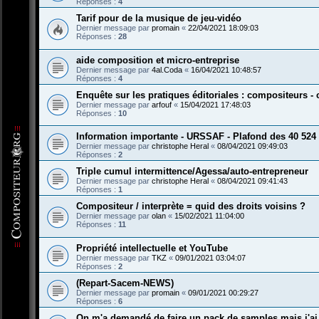
Réponses :
4
Tarif pour de la musique de jeu-vidéo
Dernier message par
promain
«
22/04/2021 18:09:03
Réponses :
28
aide composition et micro-entreprise
Dernier message par
4al.Coda
«
16/04/2021 10:48:57
Réponses :
4
Enquête sur les pratiques éditoriales : compositeurs 
Dernier message par
arfouf
«
15/04/2021 17:48:03
Réponses :
10
Information importante - URSSAF - Plafond des 40 524
Dernier message par
christophe Heral
«
08/04/2021 09:49:03
Réponses :
2
Triple cumul intermittence/Agessa/auto-entrepreneur
Dernier message par
christophe Heral
«
08/04/2021 09:41:43
Réponses :
1
Compositeur / interprète = quid des droits voisins ?
Dernier message par
olan
«
15/02/2021 11:04:00
Réponses :
11
Propriété intellectuelle et YouTube
Dernier message par
TKZ
«
09/01/2021 03:04:07
Réponses :
2
(Repart-Sacem-NEWS)
Dernier message par
promain
«
09/01/2021 00:29:27
Réponses :
6
On m'a demandé de faire un pack de samples mais j'ai