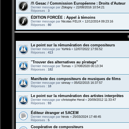
/!\ Gesac / Commission Européenne : Droits d'Auteur
Dernier message par
Zblogny
«
22/08/2016 10:54:21
Réponses :
3
ÉDITION FORCÉE : Appel à témoins
Dernier message par
Nicolas FELIX
«
12/12/2014 09:23:16
Réponses :
80
Le point sur la rémunération des compositeurs
Dernier message par
YuHirà
«
12/07/2022 17:55:52
Réponses :
413
"Trouver des alternatives au pìratage"
Dernier message par
Tomas
«
17/08/2020 00:13:34
Réponses :
182
Manifeste des compositeurs de musiques de films
Dernier message par
sinnay
«
05/02/2015 16:37:57
Réponses :
18
Le point sur la rémunération des artistes interprètes
Dernier message par
christophe Heral
«
20/09/2012 11:33:47
Réponses :
93
Éditeur étranger et SACEM
Dernier message par
htrois
«
25/03/2024 17:48:45
Réponses :
5
Coopérative de compositeurs