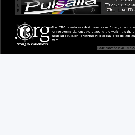
U
B
The .ORG domain was designated as an "open, unrestricted" 
for noncommercial endeavors around the world. It is the 
including education, philanthropy, personal projects, arts a
more.
Page chargée le Jeudi 6 A