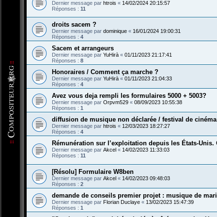
Dernier message par
htrois
«
14/02/2024 20:15:57
Réponses :
11
droits sacem ?
Dernier message par
dominique
«
16/01/2024 19:00:31
Réponses :
4
Sacem et arrangeurs
Dernier message par
YuHirà
«
01/11/2023 21:17:41
Réponses :
8
Honoraires / Comment ça marche ?
Dernier message par
YuHirà
«
01/11/2023 21:04:33
Réponses :
4
Avez vous deja rempli les formulaires 5000 + 5003?
Dernier message par
Orpvm529
«
08/09/2023 10:55:38
Réponses :
1
diffusion de musique non déclarée / festival de cinéma
Dernier message par
htrois
«
12/03/2023 18:27:27
Réponses :
4
Rémunération sur l’exploitation depuis les États-Uni
Dernier message par
Akcel
«
14/02/2023 11:33:03
Réponses :
11
[Résolu] Formulaire W8ben
Dernier message par
Akcel
«
14/02/2023 09:48:03
Réponses :
2
demande de conseils premier projet : musique de mar
Dernier message par
Florian Duclaye
«
13/02/2023 15:47:39
Réponses :
1