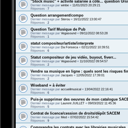
"Stock music" + activité salariée à côté... question Urs
Dernier message par
winbe
«
11/01/2023 20:29:21
Réponses :
7
Question arrangement/compo
Dernier message par
Sterou
«
16/11/2022 13:00:47
Réponses :
2
Question Tarif Musique de Pub
Dernier message par
Vegasound
«
09/11/2022 08:53:28
Réponses :
1
statut compositeur/artiste/interprete
Dernier message par
Da Fonseca
«
02/11/2022 10:39:51
Réponses :
6
Statut compositeur de jeu vidéo, buyout, fiverr...
Dernier message par
Vegasound
«
11/10/2022 09:54:57
Réponses :
2
Vendre sa musique en ligne : quels sont les risques fi
Dernier message par
Jacques
«
12/05/2022 17:39:01
Réponses :
2
Wiseband = à éviter
Dernier message par
accueilmusical
«
13/04/2022 22:16:41
Réponses :
6
Puis-je supprimer des oeuvres de mon catalogue SA
Dernier message par
Laurent JUILLET
«
09/03/2022 11:45:36
Réponses :
5
Contrat de licence/cession de droits/dépôt SACEM
Dernier message par
Med
«
07/02/2022 15:54:42
Réponses :
9
Comprendre les contrats avec les librairies musicales