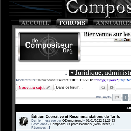
• Juridique, administ
↓
Modérateurs :
lafaucheuse
,
Laurent JUILLET
,
R2-D2
,
tchoyy
,
Lµkas *
,
Grp. Mo
Rechercher
Recherch
Nouveau sujet
Page
1
881 sujets
An
Édition Coercitive et Recommandations de Tarifs
Dernier message par
ODemontrond
«
08/01/2022 21:28:33
Posté dans
• Compositeurs professionnels (Rémunérés) ♪
Réponses :
1