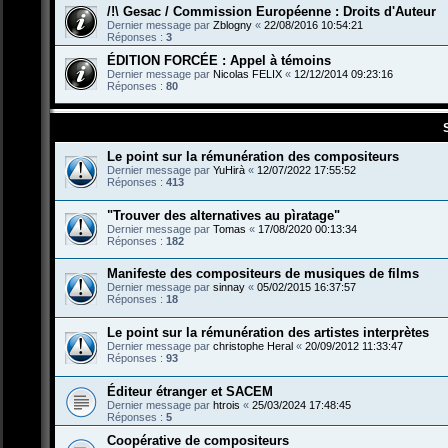
/!\ Gesac / Commission Européenne : Droits d'Auteur
Dernier message par
Zblogny
«
22/08/2016 10:54:21
Réponses :
3
ÉDITION FORCÉE : Appel à témoins
Dernier message par
Nicolas FELIX
«
12/12/2014 09:23:16
Réponses :
80
Le point sur la rémunération des compositeurs
Dernier message par
YuHirà
«
12/07/2022 17:55:52
Réponses :
413
"Trouver des alternatives au pìratage"
Dernier message par
Tomas
«
17/08/2020 00:13:34
Réponses :
182
Manifeste des compositeurs de musiques de films
Dernier message par
sinnay
«
05/02/2015 16:37:57
Réponses :
18
Le point sur la rémunération des artistes interprètes
Dernier message par
christophe Heral
«
20/09/2012 11:33:47
Réponses :
93
Éditeur étranger et SACEM
Dernier message par
htrois
«
25/03/2024 17:48:45
Réponses :
5
Coopérative de compositeurs