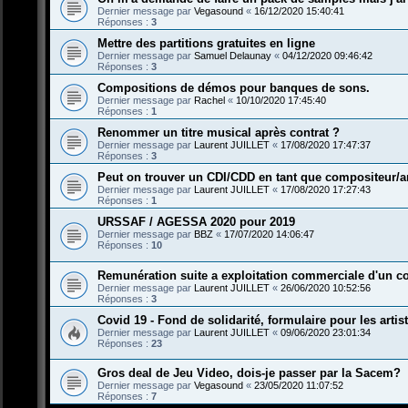
Dernier message par
Vegasound
«
16/12/2020 15:40:41
Réponses :
3
Mettre des partitions gratuites en ligne
Dernier message par
Samuel Delaunay
«
04/12/2020 09:46:42
Réponses :
3
Compositions de démos pour banques de sons.
Dernier message par
Rachel
«
10/10/2020 17:45:40
Réponses :
1
Renommer un titre musical après contrat ?
Dernier message par
Laurent JUILLET
«
17/08/2020 17:47:37
Réponses :
3
Peut on trouver un CDI/CDD en tant que compositeur/a
Dernier message par
Laurent JUILLET
«
17/08/2020 17:27:43
Réponses :
1
URSSAF / AGESSA 2020 pour 2019
Dernier message par
BBZ
«
17/07/2020 14:06:47
Réponses :
10
Remunération suite a exploitation commerciale d'un c
Dernier message par
Laurent JUILLET
«
26/06/2020 10:52:56
Réponses :
3
Covid 19 - Fond de solidarité, formulaire pour les artis
Dernier message par
Laurent JUILLET
«
09/06/2020 23:01:34
Réponses :
23
Gros deal de Jeu Video, dois-je passer par la Sacem?
Dernier message par
Vegasound
«
23/05/2020 11:07:52
Réponses :
7