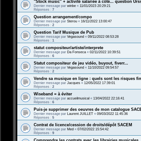
"Stock music" + activité salariée à côté... question Urs
Dernier message par
winbe
«
11/01/2023 20:29:21
Réponses :
7
Question arrangement/compo
Dernier message par
Sterou
«
16/11/2022 13:00:47
Réponses :
2
Question Tarif Musique de Pub
Dernier message par
Vegasound
«
09/11/2022 08:53:28
Réponses :
1
statut compositeur/artiste/interprete
Dernier message par
Da Fonseca
«
02/11/2022 10:39:51
Réponses :
6
Statut compositeur de jeu vidéo, buyout, fiverr...
Dernier message par
Vegasound
«
11/10/2022 09:54:57
Réponses :
2
Vendre sa musique en ligne : quels sont les risques fi
Dernier message par
Jacques
«
12/05/2022 17:39:01
Réponses :
2
Wiseband = à éviter
Dernier message par
accueilmusical
«
13/04/2022 22:16:41
Réponses :
6
Puis-je supprimer des oeuvres de mon catalogue SA
Dernier message par
Laurent JUILLET
«
09/03/2022 11:45:36
Réponses :
5
Contrat de licence/cession de droits/dépôt SACEM
Dernier message par
Med
«
07/02/2022 15:54:42
Réponses :
9
Comprendre les contrats avec les librairies musicales