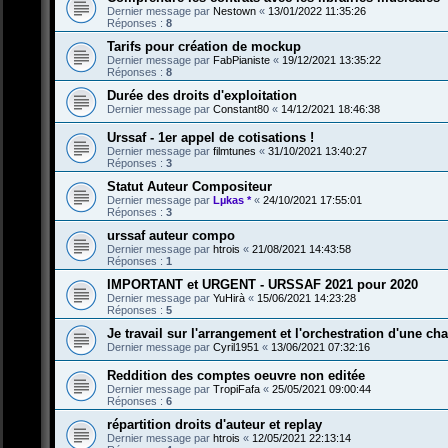
Dernier message par
Nestown
«
13/01/2022 11:35:26
Réponses :
8
Tarifs pour création de mockup
Dernier message par
FabPianiste
«
19/12/2021 13:35:22
Réponses :
8
Durée des droits d'exploitation
Dernier message par
Constant80
«
14/12/2021 18:46:38
Urssaf - 1er appel de cotisations !
Dernier message par
filmtunes
«
31/10/2021 13:40:27
Réponses :
3
Statut Auteur Compositeur
Dernier message par
Lµkas *
«
24/10/2021 17:55:01
Réponses :
3
urssaf auteur compo
Dernier message par
htrois
«
21/08/2021 14:43:58
Réponses :
1
IMPORTANT et URGENT - URSSAF 2021 pour 2020
Dernier message par
YuHirà
«
15/06/2021 14:23:28
Réponses :
5
Je travail sur l'arrangement et l'orchestration d'une c
Dernier message par
Cyril1951
«
13/06/2021 07:32:16
Reddition des comptes oeuvre non editée
Dernier message par
TropiFafa
«
25/05/2021 09:00:44
Réponses :
6
répartition droits d'auteur et replay
Dernier message par
htrois
«
12/05/2021 22:13:14