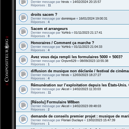
Dernier message par
htrois
«
14/02/2024 20:15:57
Réponses :
11
droits sacem ?
Dernier message par
dominique
«
16/01/2024 19:00:31
Réponses :
4
Sacem et arrangeurs
Dernier message par
YuHirà
«
01/11/2023 21:17:41
Réponses :
8
Honoraires / Comment ça marche ?
Dernier message par
YuHirà
«
01/11/2023 21:04:33
Réponses :
4
Avez vous deja rempli les formulaires 5000 + 5003?
Dernier message par
Orpvm529
«
08/09/2023 10:55:38
Réponses :
1
diffusion de musique non déclarée / festival de cinéma
Dernier message par
htrois
«
12/03/2023 18:27:27
Réponses :
4
Rémunération sur l’exploitation depuis les États-Uni
Dernier message par
Akcel
«
14/02/2023 11:33:03
Réponses :
11
[Résolu] Formulaire W8ben
Dernier message par
Akcel
«
14/02/2023 09:48:03
Réponses :
2
demande de conseils premier projet : musique de mar
Dernier message par
Florian Duclaye
«
13/02/2023 15:47:39
Réponses :
1