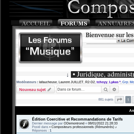
• Juridique, administ
↓
Modérateurs :
lafaucheuse
,
Laurent JUILLET
,
R2-D2
,
tchoyy
,
Lµkas *
,
Grp. Mo
Rechercher
Recherch
Nouveau sujet
Page
1
881 sujets
An
Édition Coercitive et Recommandations de Tarifs
Dernier message par
ODemontrond
«
08/01/2022 21:28:33
Posté dans
• Compositeurs professionnels (Rémunérés) ♪
Réponses :
1