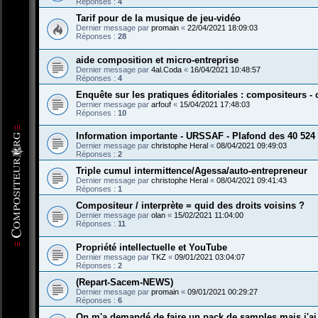
Réponses :
4
Tarif pour de la musique de jeu-vidéo
Dernier message par
promain
«
22/04/2021 18:09:03
Réponses :
28
aide composition et micro-entreprise
Dernier message par
4al.Coda
«
16/04/2021 10:48:57
Réponses :
4
Enquête sur les pratiques éditoriales : compositeurs 
Dernier message par
arfouf
«
15/04/2021 17:48:03
Réponses :
10
Information importante - URSSAF - Plafond des 40 524
Dernier message par
christophe Heral
«
08/04/2021 09:49:03
Réponses :
2
Triple cumul intermittence/Agessa/auto-entrepreneur
Dernier message par
christophe Heral
«
08/04/2021 09:41:43
Réponses :
1
Compositeur / interprète = quid des droits voisins ?
Dernier message par
olan
«
15/02/2021 11:04:00
Réponses :
11
Propriété intellectuelle et YouTube
Dernier message par
TKZ
«
09/01/2021 03:04:07
Réponses :
2
(Repart-Sacem-NEWS)
Dernier message par
promain
«
09/01/2021 00:29:27
Réponses :
6
On m'a demandé de faire un pack de samples mais j'ai