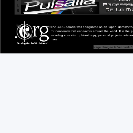
U
B
The .ORG domain was designated as an "open, unrestricted" 
for noncommercial endeavors around the world. It is the 
including education, philanthropy, personal projects, arts a
more.
Page chargée le Vendredi 7 