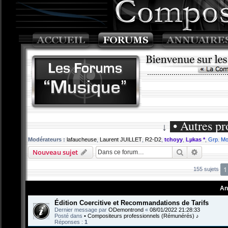
• Autres pr
↓
Modérateurs :
lafaucheuse
,
Laurent JUILLET
,
R2-D2
,
tchoyy
,
Lµkas *
,
Grp. Mo
Rechercher
Recherch
Nouveau sujet
1
155 sujets
An
Édition Coercitive et Recommandations de Tarifs
Dernier message par
ODemontrond
«
08/01/2022 21:28:33
Posté dans
• Compositeurs professionnels (Rémunérés) ♪
Réponses :
1