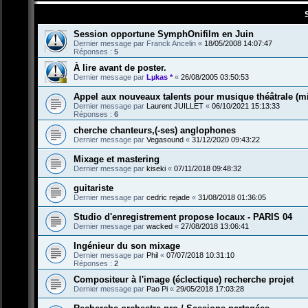
Session opportune SymphOnifilm en Juin
Dernier message par
Franck Ancelin
«
18/05/2008 14:07:47
Réponses :
5
À lire avant de poster.
Dernier message par
Lµkas *
«
26/08/2005 03:50:53
Appel aux nouveaux talents pour musique théâtrale (mi
Dernier message par
Laurent JUILLET
«
06/10/2021 15:13:33
Réponses :
6
cherche chanteurs,(-ses) anglophones
Dernier message par
Vegasound
«
31/12/2020 09:43:22
Mixage et mastering
Dernier message par
kiseki
«
07/11/2018 09:48:32
guitariste
Dernier message par
cedric rejade
«
31/08/2018 01:36:05
Studio d'enregistrement propose locaux - PARIS 04
Dernier message par
wacked
«
27/08/2018 13:06:41
Ingénieur du son mixage
Dernier message par
Phil
«
07/07/2018 10:31:10
Réponses :
2
Compositeur à l'image (éclectique) recherche projet
Dernier message par
Pao Pi
«
29/05/2018 17:03:28