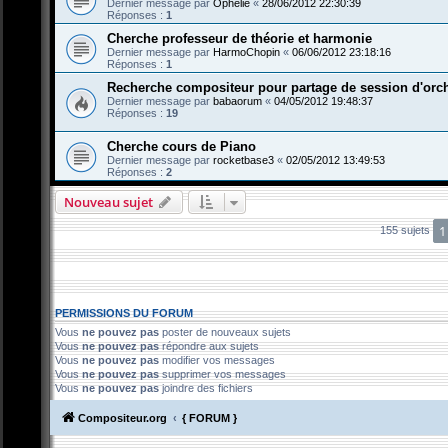
Dernier message par
Ophelie
«
28/06/2012 22:30:39
Réponses :
1
Cherche professeur de théorie et harmonie
Dernier message par
HarmoChopin
«
06/06/2012 23:18:16
Réponses :
1
Recherche compositeur pour partage de session d'orche
Dernier message par
babaorum
«
04/05/2012 19:48:37
Réponses :
19
Cherche cours de Piano
Dernier message par
rocketbase3
«
02/05/2012 13:49:53
Réponses :
2
Nouveau sujet
1
155 sujets
PERMISSIONS DU FORUM
Vous
ne pouvez pas
poster de nouveaux sujets
Vous
ne pouvez pas
répondre aux sujets
Vous
ne pouvez pas
modifier vos messages
Vous
ne pouvez pas
supprimer vos messages
Vous
ne pouvez pas
joindre des fichiers
Compositeur.org
{ FORUM }