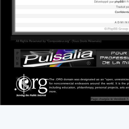
Développé par
phpBB
® F
Traduit p
Confidentia
A D M I N 
All Rights Reserved by “Compositeur.org”. (Tous Droits Réservés)
P
U
B
The .ORG domain was designated as an "open, unrestricted" 
for noncommercial endeavors around the world. It is the 
including education, philanthropy, personal projects, arts a
more.
Page chargée le Vendredi 7 