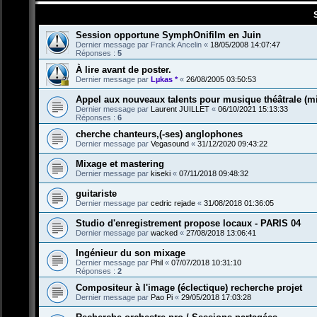
Session opportune SymphOnifilm en Juin
Dernier message par
Franck Ancelin
«
18/05/2008 14:07:47
Réponses :
5
À lire avant de poster.
Dernier message par
Lµkas *
«
26/08/2005 03:50:53
Appel aux nouveaux talents pour musique théâtrale (mi
Dernier message par
Laurent JUILLET
«
06/10/2021 15:13:33
Réponses :
6
cherche chanteurs,(-ses) anglophones
Dernier message par
Vegasound
«
31/12/2020 09:43:22
Mixage et mastering
Dernier message par
kiseki
«
07/11/2018 09:48:32
guitariste
Dernier message par
cedric rejade
«
31/08/2018 01:36:05
Studio d'enregistrement propose locaux - PARIS 04
Dernier message par
wacked
«
27/08/2018 13:06:41
Ingénieur du son mixage
Dernier message par
Phil
«
07/07/2018 10:31:10
Réponses :
2
Compositeur à l'image (éclectique) recherche projet
Dernier message par
Pao Pi
«
29/05/2018 17:03:28