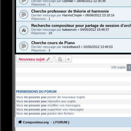
Dernier message par
Ophelie
«
28/06/2012 22:30:39
Réponses :
1
Cherche professeur de théorie et harmonie
Dernier message par
HarmoChopin
«
06/06/2012 23:18:16
Réponses :
1
Recherche compositeur pour partage de session d'orche
Dernier message par
babaorum
«
04/05/2012 19:48:37
Réponses :
19
Cherche cours de Piano
Dernier message par
rocketbase3
«
02/05/2012 13:49:53
Réponses :
2
Nouveau sujet
1
155 sujets
PERMISSIONS DU FORUM
Vous
ne pouvez pas
poster de nouveaux sujets
Vous
ne pouvez pas
répondre aux sujets
Vous
ne pouvez pas
modifier vos messages
Vous
ne pouvez pas
supprimer vos messages
Vous
ne pouvez pas
joindre des fichiers
Compositeur.org
{ FORUM }