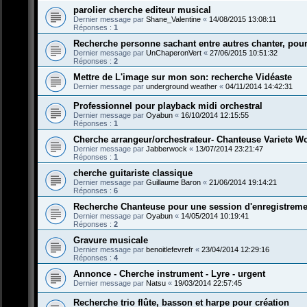
parolier cherche editeur musical
Dernier message par
Shane_Valentine
«
14/08/2015 13:08:11
Réponses :
1
Recherche personne sachant entre autres chanter, pour
Dernier message par
UnChaperonVert
«
27/06/2015 10:51:32
Réponses :
2
Mettre de L'image sur mon son: recherche Vidéaste
Dernier message par
underground weather
«
04/11/2014 14:42:31
Professionnel pour playback midi orchestral
Dernier message par
Oyabun
«
16/10/2014 12:15:55
Réponses :
1
Cherche arrangeur/orchestrateur- Chanteuse Variete W
Dernier message par
Jabberwock
«
13/07/2014 23:21:47
Réponses :
1
cherche guitariste classique
Dernier message par
Guillaume Baron
«
21/06/2014 19:14:21
Réponses :
6
Recherche Chanteuse pour une session d'enregistreme
Dernier message par
Oyabun
«
14/05/2014 10:19:41
Réponses :
2
Gravure musicale
Dernier message par
benoitlefevrefr
«
23/04/2014 12:29:16
Réponses :
4
Annonce - Cherche instrument - Lyre - urgent
Dernier message par
Natsu
«
19/03/2014 22:57:45
Recherche trio flûte, basson et harpe pour création