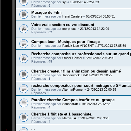
Dernier message par
syl
«
18/03/2014 22:51:23
Réponses :
9
Musique de Film
Dernier message par
Henri Carriere
«
05/03/2014 08:58:31
Votre vraie section cuivre discount
Dernier message par
morpheus
«
21/12/2013 14:22:09
Réponses :
62
Compositeur - Musiques pour l'image
Dernier message par
Patrick jean VINCENT
«
27/11/2013 17:05:59
Recherche compositeurs professionnels sur un grand 
Dernier message par
Olivier Calmel
«
22/10/2013 20:03:09
Réponses :
49
Cherche createur film animation ou dessin animé
Dernier message par
Jabberwock
«
04/09/2013 21:30:22
Réponses :
1
recherche compositeur pour court metrage de SF amat
Dernier message par
AlternatRunner
«
24/08/2013 20:00:25
Réponses :
5
Parolier cherche Compositeur/trice ou groupe
Dernier message par
Soundcraft
«
19/08/2013 23:12:55
Réponses :
4
Cherche 1 flûtiste et 1 bassoniste..
Dernier message par
Mathieu A.
«
29/07/2013 20:53:26
Réponses :
4
...