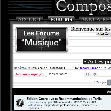
• Autres pr
↓
Modérateurs :
lafaucheuse
,
Laurent JUILLET
,
R2-D2
,
tchoyy
,
Lµkas *
,
Grp. Mo
Rechercher
Recherch
Nouveau sujet
1
155 sujets
An
Édition Coercitive et Recommandations de Tarifs
Dernier message par
ODemontrond
«
08/01/2022 21:28:33
Posté dans
• Compositeurs professionnels (Rémunérés) ♪
Réponses :
1