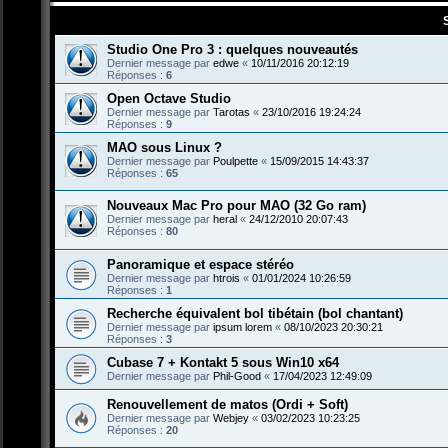
Studio One Pro 3 : quelques nouveautés
Dernier message par
edwe
«
10/11/2016 20:12:19
Réponses :
6
Open Octave Studio
Dernier message par
Tarotas
«
23/10/2016 19:24:24
Réponses :
9
MAO sous Linux ?
Dernier message par
Poulpette
«
15/09/2015 14:43:37
Réponses :
65
Nouveaux Mac Pro pour MAO (32 Go ram)
Dernier message par
heral
«
24/12/2010 20:07:43
Réponses :
80
Panoramique et espace stéréo
Dernier message par
htrois
«
01/01/2024 10:26:59
Réponses :
1
Recherche équivalent bol tibétain (bol chantant)
Dernier message par
ipsum lorem
«
08/10/2023 20:30:21
Réponses :
3
Cubase 7 + Kontakt 5 sous Win10 x64
Dernier message par
Phil-Good
«
17/04/2023 12:49:09
Renouvellement de matos (Ordi + Soft)
Dernier message par
Webjey
«
03/02/2023 10:23:25
Réponses :
20