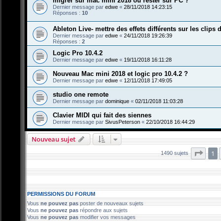
migrer sur mac mini 2018 ou rester sur PC ?
Dernier message par
edwe
«
28/11/2018 14:23:15
Réponses :
10
Ableton Live- mettre des effets différents sur les clips 
Dernier message par
edwe
«
24/11/2018 19:26:39
Réponses :
2
Logic Pro 10.4.2
Dernier message par
edwe
«
19/11/2018 16:11:28
Nouveau Mac mini 2018 et logic pro 10.4.2 ?
Dernier message par
edwe
«
12/11/2018 17:49:05
studio one remote
Dernier message par
dominique
«
02/11/2018 11:03:28
Clavier MIDI qui fait des siennes
Dernier message par
SivusPeterson
«
22/10/2018 16:44:29
Nouveau sujet
Page
1
1490 sujets
PERMISSIONS DU FORUM
Vous
ne pouvez pas
poster de nouveaux sujets
Vous
ne pouvez pas
répondre aux sujets
Vous
ne pouvez pas
modifier vos messages