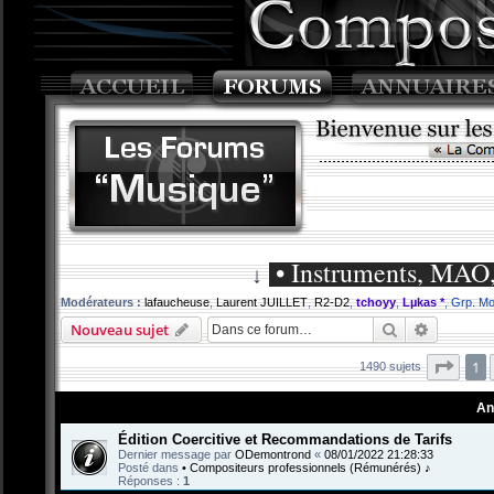
• Instruments, MAO,
↓
Modérateurs :
lafaucheuse
,
Laurent JUILLET
,
R2-D2
,
tchoyy
,
Lµkas *
,
Grp. Mo
Rechercher
Recherch
Nouveau sujet
Page
1
1490 sujets
An
Édition Coercitive et Recommandations de Tarifs
Dernier message par
ODemontrond
«
08/01/2022 21:28:33
Posté dans
• Compositeurs professionnels (Rémunérés) ♪
Réponses :
1