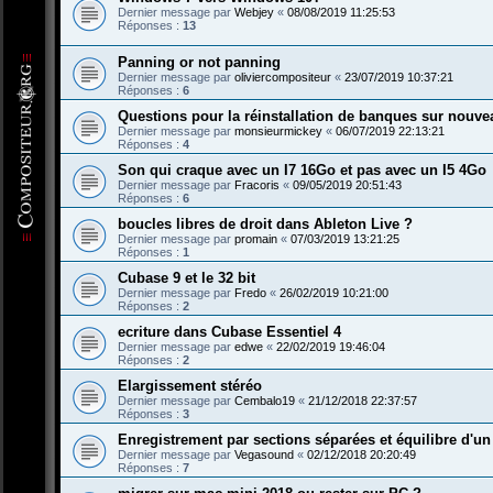
Dernier message par
Webjey
«
08/08/2019 11:25:53
Réponses :
13
Panning or not panning
Dernier message par
oliviercompositeur
«
23/07/2019 10:37:21
Réponses :
6
Questions pour la réinstallation de banques sur nouve
Dernier message par
monsieurmickey
«
06/07/2019 22:13:21
Réponses :
4
Son qui craque avec un I7 16Go et pas avec un I5 4Go
Dernier message par
Fracoris
«
09/05/2019 20:51:43
Réponses :
6
boucles libres de droit dans Ableton Live ?
Dernier message par
promain
«
07/03/2019 13:21:25
Réponses :
1
Cubase 9 et le 32 bit
Dernier message par
Fredo
«
26/02/2019 10:21:00
Réponses :
2
ecriture dans Cubase Essentiel 4
Dernier message par
edwe
«
22/02/2019 19:46:04
Réponses :
2
Elargissement stéréo
Dernier message par
Cembalo19
«
21/12/2018 22:37:57
Réponses :
3
Enregistrement par sections séparées et équilibre d'un 
Dernier message par
Vegasound
«
02/12/2018 20:20:49
Réponses :
7