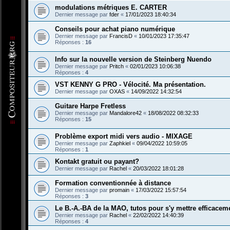
modulations métriques E. CARTER
Dernier message par
fder
«
17/01/2023 18:40:34
Conseils pour achat piano numérique
Dernier message par
FrancisD
«
10/01/2023 17:35:47
Réponses :
16
Info sur la nouvelle version de Steinberg Nuendo
Dernier message par
Pritch
«
02/01/2023 10:06:38
Réponses :
4
VST KENNY G PRO - Vélocité. Ma présentation.
Dernier message par
OXAS
«
14/09/2022 14:32:54
Guitare Harpe Fretless
Dernier message par
Mandalore42
«
18/08/2022 08:32:33
Réponses :
15
Problème export midi vers audio - MIXAGE
Dernier message par
Zaphkiel
«
09/04/2022 10:59:05
Réponses :
1
Kontakt gratuit ou payant?
Dernier message par
Rachel
«
20/03/2022 18:01:28
Formation conventionnée à distance
Dernier message par
promain
«
17/03/2022 15:57:54
Réponses :
3
Le B.-A.-BA de la MAO, tutos pour s'y mettre efficacem
Dernier message par
Rachel
«
22/02/2022 14:40:39
Réponses :
4