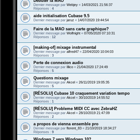
Débuter la MAO
Dernier message par
Webjey
«
14/03/2021 21:56:37
Réponses :
4
aide initialisation Cubase 9.5
Dernier message par
jaruz
«
14/07/2020 19:44:54
Faire de la MAO sans carte graphique?
Dernier message par
Wolfnight
«
07/05/2020 07:10:31
Réponses :
12
[making-of] mixage instrumental
Dernier message par
alfred47
«
22/04/2020 10:04:03
Réponses :
3
Perte de connexion audio
Dernier message par
Illico
«
21/04/2020 17:24:49
Réponses :
5
Questions mixage
Dernier message par
Akcel
«
26/11/2019 19:05:35
Réponses :
5
[RÉSOLU] Cubase 10 craquement variation tempo
Dernier message par
Akcel
«
30/10/2019 14:55:52
Réponses :
1
[RÉSOLU] Probleme MIDI CC avec ZebraHZ
Dernier message par
Akcel
«
28/10/2019 21:47:09
Réponses :
2
a propos de vienna ensemble pro
Dernier message par
florent_83
«
21/10/2019 18:34:27
Réponses :
9
Windows 7 vers Windows 10?