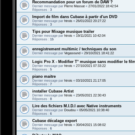
Recommandation pour un forum de DAW ?
Dernier message par
Pierre Massat
«
27/01/2022 18:42:54
Réponses :
3
Import de film dans Cubase à partir d'un DVD
Dernier message par
htrois
«
26/01/2022 20:27:22
Réponses :
3
Tips pour Mixage musique trailer
Dernier message par
htrois
«
19/11/2021 10:42:04
Réponses :
15
enregistrement multimic / techniques du son
Dernier message par
Vegasound
«
29/10/2021 18:41:22
Logic Pro X - Modifier T° musique sans modifier le fil
Dernier message par
htrois
«
27/10/2021 07:33:22
Réponses :
5
piano maitre
Dernier message par
htrois
«
03/10/2021 21:17:05
Réponses :
7
installer Cubase Artist
Dernier message par
htrois
«
23/05/2021 22:30:43
Réponses :
8
Lire des fichiers M.I.D.I avec Native instruments
Dernier message par
Doudou
«
05/05/2021 10:38:40
Réponses :
6
Cubase décalage export
Dernier message par
htrois
«
30/04/2021 15:08:02
Réponses :
6