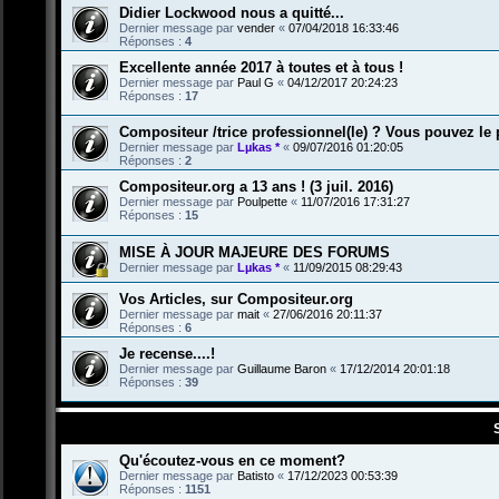
Didier Lockwood nous a quitté...
Dernier message par
vender
«
07/04/2018 16:33:46
Réponses :
4
Excellente année 2017 à toutes et à tous !
Dernier message par
Paul G
«
04/12/2017 20:24:23
Réponses :
17
Compositeur /trice professionnel(le) ? Vous pouvez le p
Dernier message par
Lµkas *
«
09/07/2016 01:20:05
Réponses :
2
Compositeur.org a 13 ans ! (3 juil. 2016)
Dernier message par
Poulpette
«
11/07/2016 17:31:27
Réponses :
15
MISE À JOUR MAJEURE DES FORUMS
Dernier message par
Lµkas *
«
11/09/2015 08:29:43
Vos Articles, sur Compositeur.org
Dernier message par
mait
«
27/06/2016 20:11:37
Réponses :
6
Je recense....!
Dernier message par
Guillaume Baron
«
17/12/2014 20:01:18
Réponses :
39
Qu'écoutez-vous en ce moment?
Dernier message par
Batisto
«
17/12/2023 00:53:39
Réponses :
1151