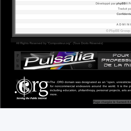
Développé par
phpBB
® F
Traduit p
Confidentia
A D M I N 
All Rights Reserved by “Compositeur.org”. (Tous Droits Réservés)
P
U
B
The .ORG domain was designated as an "open, unrestricted" 
for noncommercial endeavors around the world. It is the 
including education, philanthropy, personal projects, arts a
more.
Page chargée le Samedi 8 A