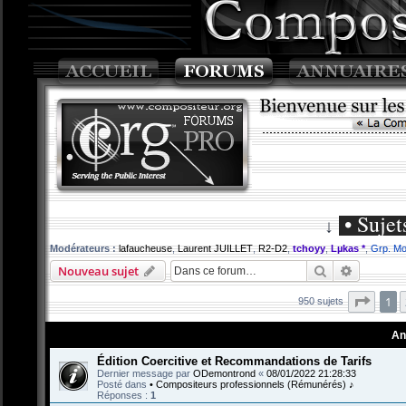
• Sujet
↓
Modérateurs :
lafaucheuse
,
Laurent JUILLET
,
R2-D2
,
tchoyy
,
Lµkas *
,
Grp. Mo
Rechercher
Recherch
Nouveau sujet
Page
1
950 sujets
An
Édition Coercitive et Recommandations de Tarifs
Dernier message par
ODemontrond
«
08/01/2022 21:28:33
Posté dans
• Compositeurs professionnels (Rémunérés) ♪
Réponses :
1