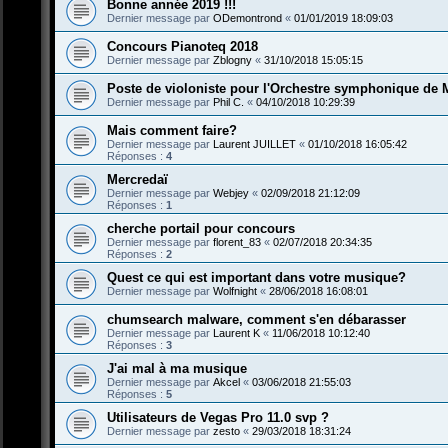
Bonne année 2019 !!!
Dernier message par
ODemontrond
«
01/01/2019 18:09:03
Concours Pianoteq 2018
Dernier message par
Zblogny
«
31/10/2018 15:05:15
Poste de violoniste pour l'Orchestre symphonique de
Dernier message par
Phil C.
«
04/10/2018 10:29:39
Mais comment faire?
Dernier message par
Laurent JUILLET
«
01/10/2018 16:05:42
Réponses :
4
Mercredaï
Dernier message par
Webjey
«
02/09/2018 21:12:09
Réponses :
1
cherche portail pour concours
Dernier message par
florent_83
«
02/07/2018 20:34:35
Réponses :
2
Quest ce qui est important dans votre musique?
Dernier message par
Wolfnight
«
28/06/2018 16:08:01
chumsearch malware, comment s'en débarasser
Dernier message par
Laurent K
«
11/06/2018 10:12:40
Réponses :
3
J'ai mal à ma musique
Dernier message par
Akcel
«
03/06/2018 21:55:03
Réponses :
5
Utilisateurs de Vegas Pro 11.0 svp ?
Dernier message par
zesto
«
29/03/2018 18:31:24