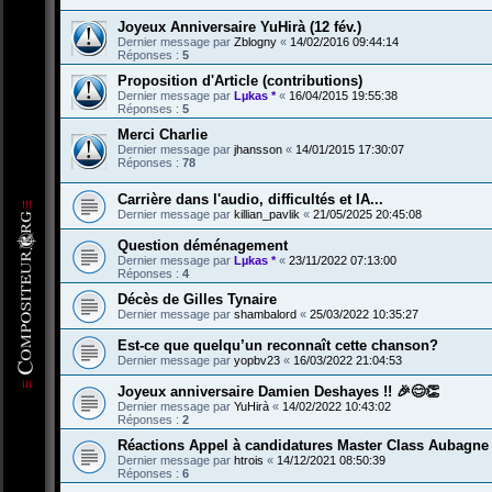
Joyeux Anniversaire YuHirà (12 fév.)
Dernier message par
Zblogny
«
14/02/2016 09:44:14
Réponses :
5
Proposition d'Article (contributions)
Dernier message par
Lµkas *
«
16/04/2015 19:55:38
Réponses :
5
Merci Charlie
Dernier message par
jhansson
«
14/01/2015 17:30:07
Réponses :
78
Carrière dans l'audio, difficultés et IA...
Dernier message par
killian_pavlik
«
21/05/2025 20:45:08
Question déménagement
Dernier message par
Lµkas *
«
23/11/2022 07:13:00
Réponses :
4
Décès de Gilles Tynaire
Dernier message par
shambalord
«
25/03/2022 10:35:27
Est-ce que quelqu’un reconnaît cette chanson?
Dernier message par
yopbv23
«
16/03/2022 21:04:53
Joyeux anniversaire Damien Deshayes !! 🎉😊👏
Dernier message par
YuHirà
«
14/02/2022 10:43:02
Réponses :
2
Réactions Appel à candidatures Master Class Aubagne 
Dernier message par
htrois
«
14/12/2021 08:50:39
Réponses :
6