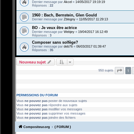
Dernier message par
Akcel
«
14/05/2017 19:19:19
Réponses :
22
1960 : Bach, Bernstein, Glen Gould
Dernier message par
Zblogny
«
11/05/2017 11:29:13
BO - Je veux être actrice
Dernier message par
Webjey
«
19/04/2017 16:12:49
Réponses :
3
Composer sans solfège?
Dernier message par
deb76
«
06/03/2017 01:39:47
Réponses :
35
Nouveau sujet
Page
1
950 sujets
PERMISSIONS DU FORUM
Vous
ne pouvez pas
poster de nouveaux sujets
Vous
ne pouvez pas
répondre aux sujets
Vous
ne pouvez pas
modifier vos messages
Vous
ne pouvez pas
supprimer vos messages
Vous
ne pouvez pas
joindre des fichiers
Compositeur.org
{ FORUM }