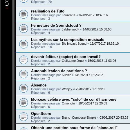
Réponses :
70
realisation de Tuto
Dernier message par
Laurent K
«
02/09/2017 18:46:16
Réponses :
3
Fermeture de Soundcloud ?
Dernier message par
Jabberwock
«
14/08/2017 15:58:53
Réponses :
4
Les mythes sur la composition musicale
Dernier message par
Big Impact Sound
«
19/07/2017 18:32:10
Réponses :
18
devenir éditeur (papier) de son travail?
Dernier message par
Guillaume Druel
«
15/07/2017 11:03:06
Réponses :
2
Autopublication de partitions ?
Dernier message par
Kubler
«
13/07/2017 15:23:02
Réponses :
2
Absence
Dernier message par
Webjey
«
22/06/2017 17:39:29
Réponses :
6
Morceau célèbre avec "solo" de cor d'harmonie
Dernier message par
Omonoto
«
19/06/2017 22:20:03
Réponses :
5
OpenScore
Dernier message par
Bruno_ComposerSimple
«
03/06/2017 20:53:28
Réponses :
2
Obtenir une partition sous forme de "piano-roll"