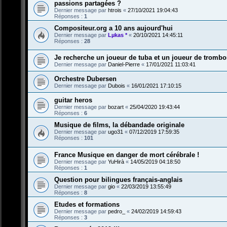
passions partagées ?
Dernier message par
htrois
«
27/10/2021 19:04:43
Réponses :
1
Compositeur.org a 10 ans aujourd'hui
Dernier message par
Lµkas *
«
20/10/2021 14:45:11
Réponses :
28
Je recherche un joueur de tuba et un joueur de tromb
Dernier message par
Daniel-Pierre
«
17/01/2021 11:03:41
Orchestre Dubersen
Dernier message par
Dubois
«
16/01/2021 17:10:15
guitar heros
Dernier message par
bozart
«
25/04/2020 19:43:44
Réponses :
6
Musique de films, la débandade originale
Dernier message par
ugo31
«
07/12/2019 17:59:35
Réponses :
101
France Musique en danger de mort cérébrale !
Dernier message par
YuHirà
«
14/05/2019 04:18:50
Réponses :
1
Question pour bilingues français-anglais
Dernier message par
gio
«
22/03/2019 13:55:49
Réponses :
8
Etudes et formations
Dernier message par
pedro_
«
24/02/2019 14:59:43
Réponses :
3