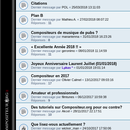
Citations
Dernier message par
POL
«
25/03/2018 13:11:03
Plan B
Dernier message par
Mathieu A.
«
27/02/2018 08:07:22
Réponses :
11
Compositeurs de musique de pubs ?
Dernier message par
manantenna
«
31/01/2018 16:23:26
Réponses :
8
« Excellente Année 2018 !! »
Dernier message par
geronimo
«
08/01/2018 11:14:59
Réponses :
11
Joyeux Anniversaire Laurent Juillet (01/01/2018)
Dernier message par
Lµkas *
«
01/01/2018 19:01:14
Compositeur en 2017
Dernier message par
Olivier Calmel
«
13/12/2017 09:03:16
Réponses :
17
Amateur et professionnels
Dernier message par
filmtunes
«
06/12/2017 10:59:38
Réponses :
9
Des tutoriels sur Compositeur.org pour ou contre?
Dernier message par
Akcel
«
28/11/2017 22:17:51
Réponses :
10
Que lisez-vous actuellement ?
Dernier message par
wicker_man
«
24/10/2017 17:50:06