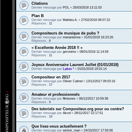
Citations
Dernier message par
POL
«
25/03/2018 13:11:03
Plan B
Dernier message par
Mathieu A.
«
27/02/2018 08:07:22
Réponses :
11
Compositeurs de musique de pubs ?
Dernier message par
manantenna
«
31/01/2018 16:23:26
Réponses :
8
« Excellente Année 2018 !! »
Dernier message par
geronimo
«
08/01/2018 11:14:59
Réponses :
11
Joyeux Anniversaire Laurent Juillet (01/01/2018)
Dernier message par
Lµkas *
«
01/01/2018 19:01:14
Compositeur en 2017
Dernier message par
Olivier Calmel
«
13/12/2017 09:03:16
Réponses :
17
Amateur et professionnels
Dernier message par
filmtunes
«
06/12/2017 10:59:38
Réponses :
9
Des tutoriels sur Compositeur.org pour ou contre?
Dernier message par
Akcel
«
28/11/2017 22:17:51
Réponses :
10
Que lisez-vous actuellement ?
Dernier message par
wicker_man
«
24/10/2017 17:50:06