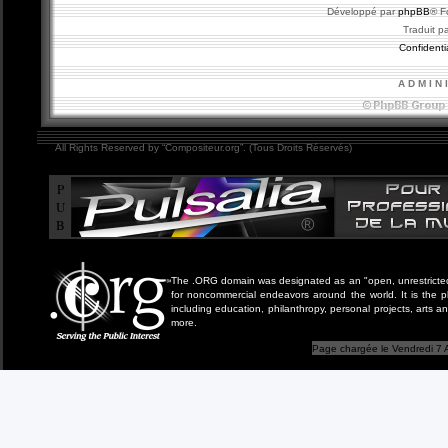
Développé par
phpBB
® F
Traduit p
Confidentia
A D M I N 
All Rights Reserved by “Compositeur.org”. (Tous Droits Réservés)
P
U
B
The .ORG domain was designated as an "open, unrestricted" 
for noncommercial endeavors around the world. It is the 
including education, philanthropy, personal projects, arts a
more.
Page chargée le Vendredi 7 