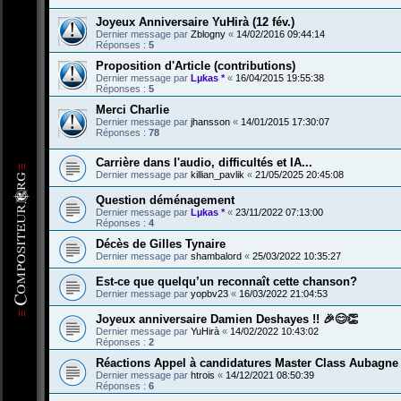
Joyeux Anniversaire YuHirà (12 fév.)
Dernier message par
Zblogny
«
14/02/2016 09:44:14
Réponses :
5
Proposition d'Article (contributions)
Dernier message par
Lµkas *
«
16/04/2015 19:55:38
Réponses :
5
Merci Charlie
Dernier message par
jhansson
«
14/01/2015 17:30:07
Réponses :
78
Carrière dans l'audio, difficultés et IA...
Dernier message par
killian_pavlik
«
21/05/2025 20:45:08
Question déménagement
Dernier message par
Lµkas *
«
23/11/2022 07:13:00
Réponses :
4
Décès de Gilles Tynaire
Dernier message par
shambalord
«
25/03/2022 10:35:27
Est-ce que quelqu’un reconnaît cette chanson?
Dernier message par
yopbv23
«
16/03/2022 21:04:53
Joyeux anniversaire Damien Deshayes !! 🎉😊👏
Dernier message par
YuHirà
«
14/02/2022 10:43:02
Réponses :
2
Réactions Appel à candidatures Master Class Aubagne 
Dernier message par
htrois
«
14/12/2021 08:50:39
Réponses :
6