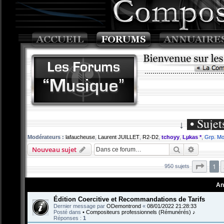
• Sujet
↓
Modérateurs :
lafaucheuse
,
Laurent JUILLET
,
R2-D2
,
tchoyy
,
Lµkas *
,
Grp. Mo
Rechercher
Recherch
Nouveau sujet
Page
1
950 sujets
An
Édition Coercitive et Recommandations de Tarifs
Dernier message par
ODemontrond
«
08/01/2022 21:28:33
Posté dans
• Compositeurs professionnels (Rémunérés) ♪
Réponses :
1