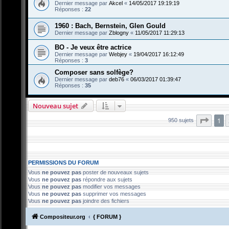
Dernier message par
Akcel
«
14/05/2017 19:19:19
Réponses :
22
1960 : Bach, Bernstein, Glen Gould
Dernier message par
Zblogny
«
11/05/2017 11:29:13
BO - Je veux être actrice
Dernier message par
Webjey
«
19/04/2017 16:12:49
Réponses :
3
Composer sans solfège?
Dernier message par
deb76
«
06/03/2017 01:39:47
Réponses :
35
Nouveau sujet
Page
1
950 sujets
PERMISSIONS DU FORUM
Vous
ne pouvez pas
poster de nouveaux sujets
Vous
ne pouvez pas
répondre aux sujets
Vous
ne pouvez pas
modifier vos messages
Vous
ne pouvez pas
supprimer vos messages
Vous
ne pouvez pas
joindre des fichiers
Compositeur.org
{ FORUM }