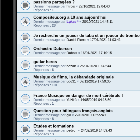
passions partagées ?
Dernier message par
htrois
«
27/10/2021 19:04:43
Réponses :
1
Compositeur.org a 10 ans aujourd'hui
Dernier message par
Lµkas *
«
20/10/2021 14:45:11
Réponses :
28
Je recherche un joueur de tuba et un joueur de tromb
Dernier message par
Daniel-Pierre
«
17/01/2021 11:03:41
Orchestre Dubersen
Dernier message par
Dubois
«
16/01/2021 17:10:15
guitar heros
Dernier message par
bozart
«
25/04/2020 19:43:44
Réponses :
6
Musique de films, la débandade originale
Dernier message par
ugo31
«
07/12/2019 17:59:35
Réponses :
101
France Musique en danger de mort cérébrale !
Dernier message par
YuHirà
«
14/05/2019 04:18:50
Réponses :
1
Question pour bilingues français-anglais
Dernier message par
gio
«
22/03/2019 13:55:49
Réponses :
8
Etudes et formations
Dernier message par
pedro_
«
24/02/2019 14:59:43
Réponses :
3