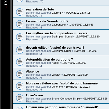
Réponses :
70
realisation de Tuto
Dernier message par
Laurent K
«
02/09/2017 18:46:16
Réponses :
3
Fermeture de Soundcloud ?
Dernier message par
Jabberwock
«
14/08/2017 15:58:53
Réponses :
4
Les mythes sur la composition musicale
Dernier message par
Big Impact Sound
«
19/07/2017 18:32:10
Réponses :
18
devenir éditeur (papier) de son travail?
Dernier message par
Guillaume Druel
«
15/07/2017 11:03:06
Réponses :
2
Autopublication de partitions ?
Dernier message par
Kubler
«
13/07/2017 15:23:02
Réponses :
2
Absence
Dernier message par
Webjey
«
22/06/2017 17:39:29
Réponses :
6
Morceau célèbre avec "solo" de cor d'harmonie
Dernier message par
Omonoto
«
19/06/2017 22:20:03
Réponses :
5
OpenScore
Dernier message par
Bruno_ComposerSimple
«
03/06/2017 20:53:28
Réponses :
2
Obtenir une partition sous forme de "piano-roll"