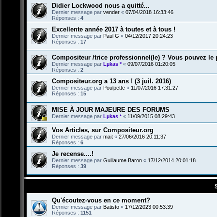
Didier Lockwood nous a quitté...
Dernier message par
vender
«
07/04/2018 16:33:46
Réponses :
4
Excellente année 2017 à toutes et à tous !
Dernier message par
Paul G
«
04/12/2017 20:24:23
Réponses :
17
Compositeur /trice professionnel(le) ? Vous pouvez le p
Dernier message par
Lµkas *
«
09/07/2016 01:20:05
Réponses :
2
Compositeur.org a 13 ans ! (3 juil. 2016)
Dernier message par
Poulpette
«
11/07/2016 17:31:27
Réponses :
15
MISE À JOUR MAJEURE DES FORUMS
Dernier message par
Lµkas *
«
11/09/2015 08:29:43
Vos Articles, sur Compositeur.org
Dernier message par
mait
«
27/06/2016 20:11:37
Réponses :
6
Je recense....!
Dernier message par
Guillaume Baron
«
17/12/2014 20:01:18
Réponses :
39
Qu'écoutez-vous en ce moment?
Dernier message par
Batisto
«
17/12/2023 00:53:39
Réponses :
1151