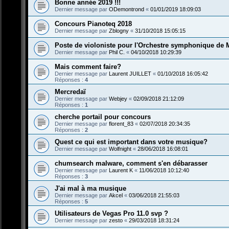
Bonne année 2019 !!!
Dernier message par
ODemontrond
«
01/01/2019 18:09:03
Concours Pianoteq 2018
Dernier message par
Zblogny
«
31/10/2018 15:05:15
Poste de violoniste pour l'Orchestre symphonique de
Dernier message par
Phil C.
«
04/10/2018 10:29:39
Mais comment faire?
Dernier message par
Laurent JUILLET
«
01/10/2018 16:05:42
Réponses :
4
Mercredaï
Dernier message par
Webjey
«
02/09/2018 21:12:09
Réponses :
1
cherche portail pour concours
Dernier message par
florent_83
«
02/07/2018 20:34:35
Réponses :
2
Quest ce qui est important dans votre musique?
Dernier message par
Wolfnight
«
28/06/2018 16:08:01
chumsearch malware, comment s'en débarasser
Dernier message par
Laurent K
«
11/06/2018 10:12:40
Réponses :
3
J'ai mal à ma musique
Dernier message par
Akcel
«
03/06/2018 21:55:03
Réponses :
5
Utilisateurs de Vegas Pro 11.0 svp ?
Dernier message par
zesto
«
29/03/2018 18:31:24