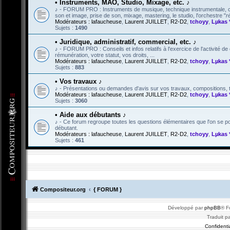
• Instruments, MAO, Studio, Mixage, etc. ♪
♪ - FORUM PRO : Instruments de musique, technique instrumentale, créa
son et image, prise de son, mixage, mastering, le studio, l'orchestre "
r
Modérateurs :
lafaucheuse
,
Laurent JUILLET
,
R2-D2
,
tchoyy
,
Lµkas 
Sujets :
1490
• Juridique, administratif, commercial, etc. ♪
♪ - FORUM PRO : Conseils et infos relatifs à l'exercice de l'activité de 
rémunération, votre statut, vos droits, ...
Modérateurs :
lafaucheuse
,
Laurent JUILLET
,
R2-D2
,
tchoyy
,
Lµkas 
Sujets :
883
• Vos travaux ♪
♪ - Présentations ou demandes d'avis sur vos travaux, compositions, tex
Modérateurs :
lafaucheuse
,
Laurent JUILLET
,
R2-D2
,
tchoyy
,
Lµkas 
Sujets :
3060
• Aide aux débutants ♪
♪ - Ce forum regroupe toutes les questions élémentaires que l'on se po
débutant.
Modérateurs :
lafaucheuse
,
Laurent JUILLET
,
R2-D2
,
tchoyy
,
Lµkas 
Sujets :
461
Compositeur.org
{ FORUM }
Développé par
phpBB
® F
Traduit p
Confidentia