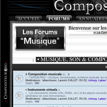
• MUSIQUE, SON & COMPOSIT
↓
♯ Composition musicale ♪♩♬
♪ - FORUM PRO : L'écriture, l'orchestration, la théorie musicale, les éd
Modérateurs :
lafaucheuse
,
Laurent JUILLET
,
R2-D2
,
tchoyy
,
Lµkas 
Sujets :
880
• Instruments virtuels ♪
♪ - Les instruments virtuels (VSL, EWQL, etc.) et les players associé
générateur de sons instrumentaux.
Modérateurs :
lafaucheuse
,
Laurent JUILLET
,
R2-D2
,
tchoyy
,
Lµkas 
Sujets :
948