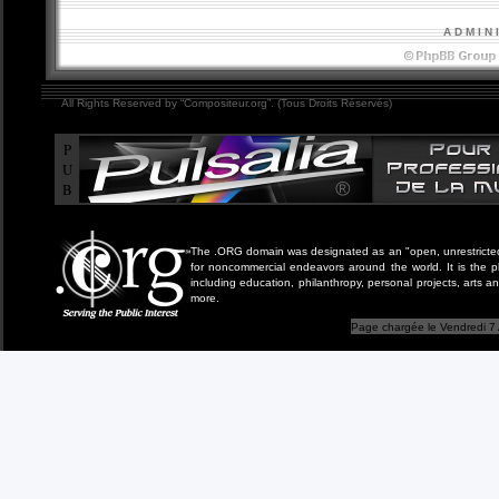
A D M I N 
All Rights Reserved by “Compositeur.org”. (Tous Droits Réservés)
P
U
B
The .ORG domain was designated as an "open, unrestricted" 
for noncommercial endeavors around the world. It is the 
including education, philanthropy, personal projects, arts a
more.
Page chargée le Vendredi 7 