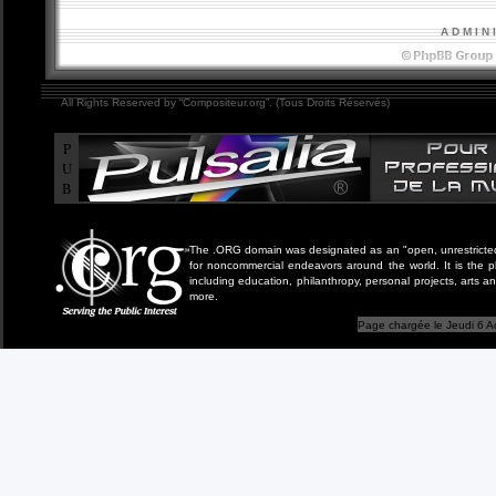
A D M I N 
All Rights Reserved by “Compositeur.org”. (Tous Droits Réservés)
P
U
B
The .ORG domain was designated as an "open, unrestricted" 
for noncommercial endeavors around the world. It is the 
including education, philanthropy, personal projects, arts a
more.
Page chargée le Jeudi 6 A