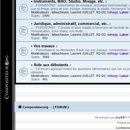
• Instruments, MAO, Studio, Mixage, etc. ♪
♪ - FORUM PRO : Instruments de musique, technique instrumentale, créa
son et image, prise de son, mixage, mastering, le studio, l'orchestre "
r
Modérateurs :
lafaucheuse
,
Laurent JUILLET
,
R2-D2
,
tchoyy
,
Lµkas 
Sujets :
1490
• Juridique, administratif, commercial, etc. ♪
♪ - FORUM PRO : Conseils et infos relatifs à l'exercice de l'activité de 
rémunération, votre statut, vos droits, ...
Modérateurs :
lafaucheuse
,
Laurent JUILLET
,
R2-D2
,
tchoyy
,
Lµkas 
Sujets :
883
• Vos travaux ♪
♪ - Présentations ou demandes d'avis sur vos travaux, compositions, tex
Modérateurs :
lafaucheuse
,
Laurent JUILLET
,
R2-D2
,
tchoyy
,
Lµkas 
Sujets :
3060
• Aide aux débutants ♪
♪ - Ce forum regroupe toutes les questions élémentaires que l'on se po
débutant.
Modérateurs :
lafaucheuse
,
Laurent JUILLET
,
R2-D2
,
tchoyy
,
Lµkas 
Sujets :
461
Compositeur.org
{ FORUM }
Développé par
phpBB
® F
Traduit p
Confidentia