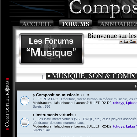
• MUSIQUE, SON & COMPOSIT
↓
♯ Composition musicale ♪♩♬
♪ - FORUM PRO : L'écriture, l'orchestration, la théorie musicale, les éd
Modérateurs :
lafaucheuse
,
Laurent JUILLET
,
R2-D2
,
tchoyy
,
Lµkas 
Sujets :
880
• Instruments virtuels ♪
♪ - Les instruments virtuels (VSL, EWQL, etc.) et les players associé
générateur de sons instrumentaux.
Modérateurs :
lafaucheuse
,
Laurent JUILLET
,
R2-D2
,
tchoyy
,
Lµkas 
Sujets :
948