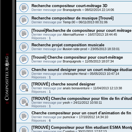
Recherche compositeur court-métrage 3D
Dernier message par
Branquignols
«
08/02/2014 22:14:06
Recherche compositeur de musique [Trouvé]
Dernier message par
Temp.00
«
06/11/2013 00:31:06
[Trouvé]Recherche de compositeur pour court métrage
Dernier message par
AlternatRunner
«
16/07/2013 18:44:45
Réponses :
1
Recherche projet composition musicale
Dernier message par
illusion-side-prod
«
23/05/2013 18:33:01
[Trouvé] Cherche compositeur pour court-métrage
Dernier message par
Branquignols
«
11/05/2013 18:07:34
Cherche sound designer pour un court métrage étudia
Dernier message par
christophe Heral
«
05/05/2013 10:47:14
Réponses :
1
[TROUVÉ] cherche sound designer
Dernier message par
anaïs bonaventure
«
11/04/2013 12:13:38
Réponses :
1
[TROUVÉ] Cherche compositeur pour film de fin d'étu
Dernier message par
yeoh
«
24/11/2012 10:50:11
Réponses :
1
Cherche compositeur pour un court d'animation de fin
Dernier message par
pumckar
«
17/10/2012 14:34:10
Réponses :
6
[TROUVÉ] Compositeur pour film etudiant ESMA Montp
Dernier message par
Cupidon
«
30/11/2011 17:57:13