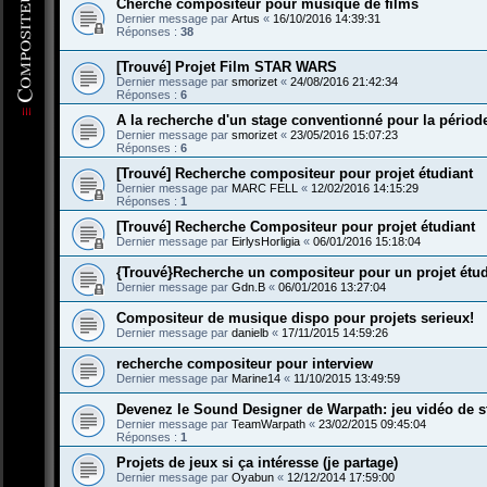
Cherche compositeur pour musique de films
Dernier message par
Artus
«
16/10/2016 14:39:31
Réponses :
38
[Trouvé] Projet Film STAR WARS
Dernier message par
smorizet
«
24/08/2016 21:42:34
Réponses :
6
A la recherche d'un stage conventionné pour la période
Dernier message par
smorizet
«
23/05/2016 15:07:23
Réponses :
6
[Trouvé] Recherche compositeur pour projet étudiant
Dernier message par
MARC FELL
«
12/02/2016 14:15:29
Réponses :
1
[Trouvé] Recherche Compositeur pour projet étudiant
Dernier message par
EirlysHorligia
«
06/01/2016 15:18:04
{Trouvé}Recherche un compositeur pour un projet étud
Dernier message par
Gdn.B
«
06/01/2016 13:27:04
Compositeur de musique dispo pour projets serieux!
Dernier message par
danielb
«
17/11/2015 14:59:26
recherche compositeur pour interview
Dernier message par
Marine14
«
11/10/2015 13:49:59
Devenez le Sound Designer de Warpath: jeu vidéo de st
Dernier message par
TeamWarpath
«
23/02/2015 09:45:04
Réponses :
1
Projets de jeux si ça intéresse (je partage)
Dernier message par
Oyabun
«
12/12/2014 17:59:00