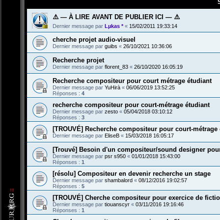
⚠️ — À LIRE AVANT DE PUBLIER ICI — ⚠️
Dernier message par
Lµkas *
«
15/02/2011 19:33:14
cherche projet audio-visuel
Dernier message par
guibs
«
26/10/2021 10:36:06
Recherche projet
Dernier message par
florent_83
«
26/10/2020 16:05:19
Recherche compositeur pour court métrage étudiant
Dernier message par
YuHirà
«
06/06/2019 13:52:25
Réponses :
4
recherche compositeur pour court-métrage étudiant
Dernier message par
zesto
«
05/04/2018 03:10:12
Réponses :
3
[TROUVÉ] Recherche compositeur pour court-métrage 
Dernier message par
EliseB
«
15/03/2018 16:05:17
[Trouvé] Besoin d'un compositeur/sound designer pour
Dernier message par
psr s950
«
01/01/2018 15:43:00
Réponses :
1
[résolu] Compositeur en devenir recherche un stage
Dernier message par
shambalord
«
08/12/2016 19:02:57
Réponses :
5
[TROUVÉ] Cherche compositeur pour exercice de ficti
Dernier message par
tiouanscyr
«
03/11/2016 19:16:46
Réponses :
1