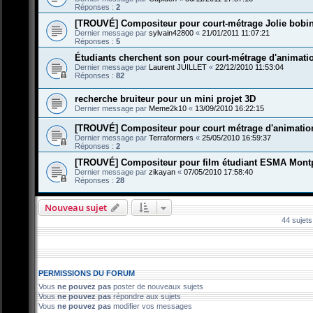
Réponses :
2
[TROUVÉ] Compositeur pour court-métrage Jolie bobi
Dernier message par
sylvain42800
«
21/01/2011 11:07:21
Réponses :
5
Étudiants cherchent son pour court-métrage d'animati
Dernier message par
Laurent JUILLET
«
22/12/2010 11:53:04
Réponses :
82
recherche bruiteur pour un mini projet 3D
Dernier message par
Meme2k10
«
13/09/2010 16:22:15
[TROUVÉ] Compositeur pour court métrage d'animatio
Dernier message par
Terraformers
«
25/05/2010 16:59:37
Réponses :
2
[TROUVÉ] Compositeur pour film étudiant ESMA Montp
Dernier message par
zikayan
«
07/05/2010 17:58:40
Réponses :
28
Nouveau sujet
44 sujet
PERMISSIONS DU FORUM
Vous
ne pouvez pas
poster de nouveaux sujets
Vous
ne pouvez pas
répondre aux sujets
Vous
ne pouvez pas
modifier vos messages