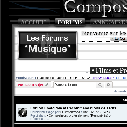
• Films et Pr
↓
Modérateurs :
lafaucheuse
,
Laurent JUILLET
,
R2-D2
,
tchoyy
,
Lµkas *
,
Grp. Mo
Rechercher
Recherch
Nouveau sujet
44 sujet
An
Édition Coercitive et Recommandations de Tarifs
Dernier message par
ODemontrond
«
08/01/2022 21:28:33
Posté dans
• Compositeurs professionnels (Rémunérés) ♪
Réponses :
1