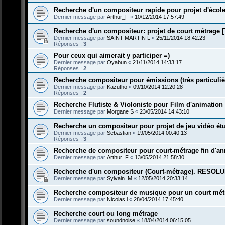
Recherche d'un compositeur rapide pour projet d'écol
Dernier message par
Arthur_F
«
10/12/2014 17:57:49
Recherche d'un compositeur: projet de court métrage
Dernier message par
SAINT-MARTIN L
«
25/11/2014 18:42:23
Réponses :
3
Pour ceux qui aimerait y participer =)
Dernier message par
Oyabun
«
21/11/2014 14:33:17
Réponses :
2
Recherche compositeur pour émissions (très particuliè
Dernier message par
Kazutho
«
09/10/2014 12:20:28
Réponses :
2
Recherche Flutiste & Violoniste pour Film d'animation
Dernier message par
Morgane S
«
23/05/2014 14:43:10
Recherche un compositeur pour projet de jeu vidéo ét
Dernier message par
Sebastian
«
19/05/2014 00:40:13
Réponses :
3
Recherche de compositeur pour court-métrage fin d'a
Dernier message par
Arthur_F
«
13/05/2014 21:58:30
Recherche d'un compositeur (Court-métrage). RESOL
Dernier message par
Sylvain_M
«
12/05/2014 20:33:14
Recherche compositeur de musique pour un court mét
Dernier message par
Nicolas.l
«
28/04/2014 17:45:40
Recherche court ou long métrage
Dernier message par
soundnoise
«
18/04/2014 06:15:05