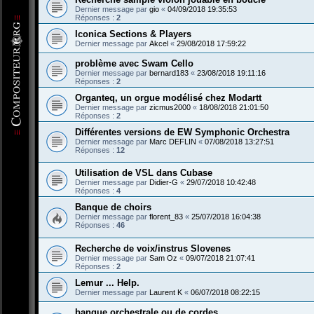
Dernier message par
gio
«
04/09/2018 19:35:53
Réponses :
2
Iconica Sections & Players
Dernier message par
Akcel
«
29/08/2018 17:59:22
problème avec Swam Cello
Dernier message par
bernard183
«
23/08/2018 19:11:16
Réponses :
2
Organteq, un orgue modélisé chez Modartt
Dernier message par
zicmus2000
«
18/08/2018 21:01:50
Réponses :
2
Différentes versions de EW Symphonic Orchestra
Dernier message par
Marc DEFLIN
«
07/08/2018 13:27:51
Réponses :
12
Utilisation de VSL dans Cubase
Dernier message par
Didier-G
«
29/07/2018 10:42:48
Réponses :
4
Banque de choirs
Dernier message par
florent_83
«
25/07/2018 16:04:38
Réponses :
46
Recherche de voix/instrus Slovenes
Dernier message par
Sam Oz
«
09/07/2018 21:07:41
Réponses :
2
Lemur ... Help.
Dernier message par
Laurent K
«
06/07/2018 08:22:15
banque orchestrale ou de cordes