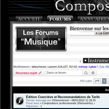
• Instrume
↓
Modérateurs :
lafaucheuse
,
Laurent JUILLET
,
R2-D2
,
tchoyy
,
Lµkas *
,
Grp. Mo
Rechercher
Recherch
Nouveau sujet
Page
1
948 sujets
An
Édition Coercitive et Recommandations de Tarifs
Dernier message par
ODemontrond
«
08/01/2022 21:28:33
Posté dans
• Compositeurs professionnels (Rémunérés) ♪
Réponses :
1