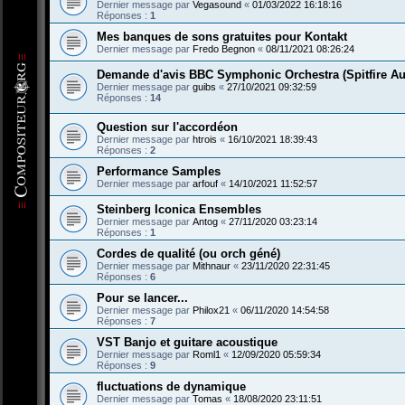
Dernier message par
Vegasound
«
01/03/2022 16:18:16
Réponses :
1
Mes banques de sons gratuites pour Kontakt
Dernier message par
Fredo Begnon
«
08/11/2021 08:26:24
Demande d'avis BBC Symphonic Orchestra (Spitfire Au
Dernier message par
guibs
«
27/10/2021 09:32:59
Réponses :
14
Question sur l'accordéon
Dernier message par
htrois
«
16/10/2021 18:39:43
Réponses :
2
Performance Samples
Dernier message par
arfouf
«
14/10/2021 11:52:57
Steinberg Iconica Ensembles
Dernier message par
Antog
«
27/11/2020 03:23:14
Réponses :
1
Cordes de qualité (ou orch géné)
Dernier message par
Mithnaur
«
23/11/2020 22:31:45
Réponses :
6
Pour se lancer...
Dernier message par
Philox21
«
06/11/2020 14:54:58
Réponses :
7
VST Banjo et guitare acoustique
Dernier message par
Roml1
«
12/09/2020 05:59:34
Réponses :
9
fluctuations de dynamique
Dernier message par
Tomas
«
18/08/2020 23:11:51