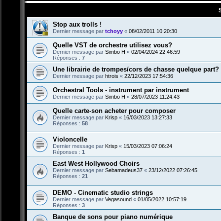
Stop aux trolls !
Dernier message par
tchoyy
«
08/02/2011 10:20:30
Quelle VST de orchestre utilisez vous?
Dernier message par
Simbo H
«
02/04/2024 22:46:59
Réponses :
7
Une librairie de trompes/cors de chasse quelque part?
Dernier message par
htrois
«
22/12/2023 17:54:36
Orchestral Tools - instrument par instrument
Dernier message par
Simbo H
«
28/07/2023 11:24:43
Quelle carte-son acheter pour composer
Dernier message par
Krisp
«
16/03/2023 13:27:33
Réponses :
58
Violoncelle
Dernier message par
Krisp
«
15/03/2023 07:06:24
Réponses :
1
East West Hollywood Choirs
Dernier message par
Sebamadeus37
«
23/12/2022 07:26:45
Réponses :
21
DEMO - Cinematic studio strings
Dernier message par
Vegasound
«
01/05/2022 10:57:19
Réponses :
3
Banque de sons pour piano numérique