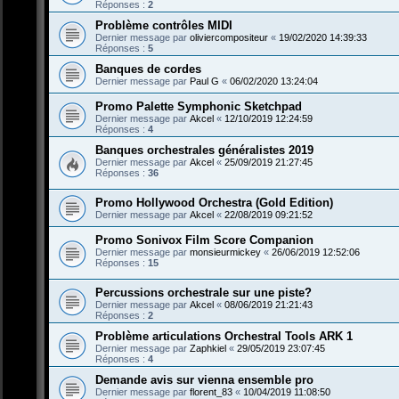
Réponses :
2
Problème contrôles MIDI
Dernier message par
oliviercompositeur
«
19/02/2020 14:39:33
Réponses :
5
Banques de cordes
Dernier message par
Paul G
«
06/02/2020 13:24:04
Promo Palette Symphonic Sketchpad
Dernier message par
Akcel
«
12/10/2019 12:24:59
Réponses :
4
Banques orchestrales généralistes 2019
Dernier message par
Akcel
«
25/09/2019 21:27:45
Réponses :
36
Promo Hollywood Orchestra (Gold Edition)
Dernier message par
Akcel
«
22/08/2019 09:21:52
Promo Sonivox Film Score Companion
Dernier message par
monsieurmickey
«
26/06/2019 12:52:06
Réponses :
15
Percussions orchestrale sur une piste?
Dernier message par
Akcel
«
08/06/2019 21:21:43
Réponses :
2
Problème articulations Orchestral Tools ARK 1
Dernier message par
Zaphkiel
«
29/05/2019 23:07:45
Réponses :
4
Demande avis sur vienna ensemble pro
Dernier message par
florent_83
«
10/04/2019 11:08:50