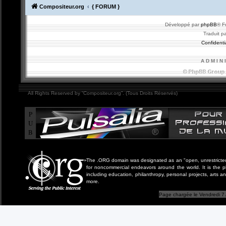
Compositeur.org
{ FORUM }
Développé par
phpBB
® F
Traduit p
Confidentia
A D M I N 
All Rights Reserved by “Compositeur.org”. (Tous Droits Réservés)
P
U
B
The .ORG domain was designated as an "open, unrestricted" 
for noncommercial endeavors around the world. It is the 
including education, philanthropy, personal projects, arts a
more.
Page chargée le Vendredi 7 