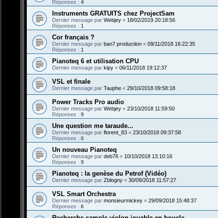
Réponses :
4
Instruments GRATUITS chez ProjectSam
Dernier message par
Webjey
«
18/02/2019 20:18:56
Réponses :
1
Cor français ?
Dernier message par
ban7 production
«
09/11/2018 16:22:35
Réponses :
1
Pianoteq 6 et utilisation CPU
Dernier message par
kipy
«
06/11/2018 19:12:37
VSL et finale
Dernier message par
Tauphe
«
29/10/2018 09:58:18
Power Tracks Pro audio
Dernier message par
Webjey
«
23/10/2018 11:59:50
Réponses :
9
Une question me taraude...
Dernier message par
florent_83
«
23/10/2018 09:37:58
Réponses :
6
Un nouveau Pianoteq
Dernier message par
deb76
«
10/10/2018 13:10:16
Réponses :
9
Pianoteq : la genèse du Petrof (Vidéo)
Dernier message par
Zblogny
«
30/09/2018 11:57:27
VSL Smart Orchestra
Dernier message par
monsieurmickey
«
29/09/2018 15:48:37
Réponses :
6
Recherche sample violon jouable en boucle