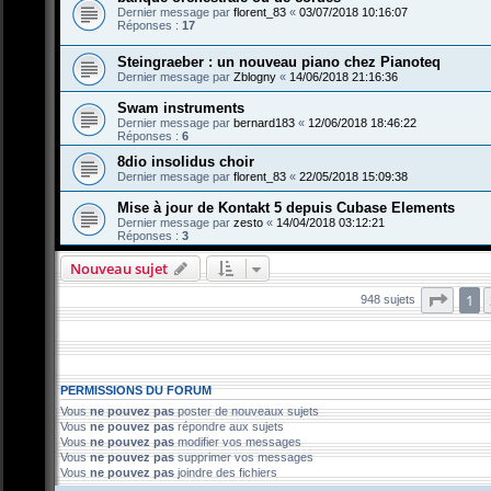
Dernier message par
florent_83
«
03/07/2018 10:16:07
Réponses :
17
Steingraeber : un nouveau piano chez Pianoteq
Dernier message par
Zblogny
«
14/06/2018 21:16:36
Swam instruments
Dernier message par
bernard183
«
12/06/2018 18:46:22
Réponses :
6
8dio insolidus choir
Dernier message par
florent_83
«
22/05/2018 15:09:38
Mise à jour de Kontakt 5 depuis Cubase Elements
Dernier message par
zesto
«
14/04/2018 03:12:21
Réponses :
3
Nouveau sujet
Page
1
948 sujets
PERMISSIONS DU FORUM
Vous
ne pouvez pas
poster de nouveaux sujets
Vous
ne pouvez pas
répondre aux sujets
Vous
ne pouvez pas
modifier vos messages
Vous
ne pouvez pas
supprimer vos messages
Vous
ne pouvez pas
joindre des fichiers