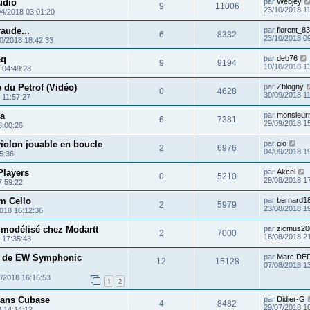
udio
par
Webjey
9
11006
23/10/2018 1
04/2018 03:01:20
aude...
par
florent_83
6
8332
23/10/2018 0
0/2018 18:42:33
eq
par
deb76
9
9194
10/10/2018 1
 04:49:28
 du Petrof (Vidéo)
par
Zblogny
0
4628
30/09/2018 1
 11:57:27
ra
par
monsieur
6
7381
29/09/2018 1
8:00:26
iolon jouable en boucle
par
gio
2
6976
04/09/2018 1
5:36
Players
par
Akcel
0
5210
29/08/2018 1
7:59:22
m Cello
par
bernard1
2
5979
23/08/2018 1
018 16:12:36
 modélisé chez Modartt
par
zicmus20
2
7000
18/08/2018 2
 17:35:43
ns de EW Symphonic
par
Marc DE
12
15128
07/08/2018 1
7/2018 16:16:53
1
2
 dans Cubase
par
Didier-G
4
8482
29/07/2018 1
8 14:14:12