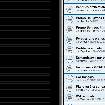
par
Akcel
»
19/09/2019 1
Banques orchestrale
par
monsieurmickey
»
24
Promo Hollywood Or
par
Akcel
»
22/08/2019 0
Promo Sonivox Fil
par
monsieurmickey
»
06
Percussions orchest
par
Akcel
»
06/06/2019 1
Problème articulati
par
Zaphkiel
»
29/05/2019
Demande avis sur v
par
florent_83
»
29/07/20
Instruments GRATU
par
Sam Oz
»
15/02/2019
Cor français ?
par
Phil
»
20/10/2018 01:
Pianoteq 6 et utilis
par
kipy
»
06/11/2018 19:
VSL et finale
par
Tauphe
»
29/10/2018