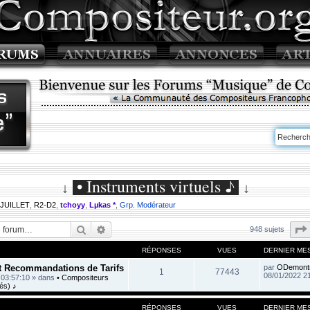
• Instruments virtuels ♪
↓
↓
 JUILLET
,
R2-D2
,
tchoyy
,
Lµkas *
,
Grp. Modérateur
Rechercher
Recherche avancée
948 sujets
RÉPONSES
VUES
DERNIER ME
et Recommandations de Tarifs
par
ODemont
1
77443
08/01/2022 2
 03:57:10
» dans
• Compositeurs
és) ♪
RÉPONSES
VUES
DERNIER ME