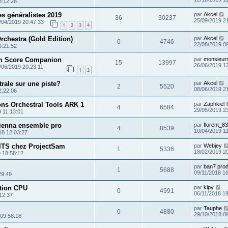
8:12:28
s généralistes 2019
par
Akcel
36
30237
25/09/2019 2
/04/2019 20:47:33
1
2
3
4
chestra (Gold Edition)
par
Akcel
0
4746
22/08/2019 0
9:21:52
m Score Companion
par
monsieur
15
13997
26/06/2019 1
/06/2019 20:23:11
1
2
rale sur une piste?
par
Akcel
2
5520
08/06/2019 2
2:22:06
ons Orchestral Tools ARK 1
par
Zaphkiel
4
6584
29/05/2019 2
 11:13:01
ienna ensemble pro
par
florent_83
4
8539
10/04/2019 1
18 12:03:27
ITS chez ProjectSam
par
Webjey
1
5336
18/02/2019 2
 18:58:12
par
ban7 prod
1
5688
09/11/2018 1
29:49
ation CPU
par
kipy
0
4991
06/11/2018 1
12:37
par
Tauphe
0
4880
29/10/2018 0
 09:58:18