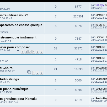
par
tchoyy
0
8777
08/02/2011 1
10:20:30
stre utilisez vous?
par
Simbo H
7
225301
02/04/2024 2
0 06:32:45
ompes/cors de chasse quelque
par
htrois
0
6876
22/12/2023 1
7:54:36
instrument par instrument
par
Simbo H
0
7347
28/07/2023 1
 11:24:43
cheter pour composer
par
Krisp
58
37871
16/03/2023 1
 17:14:01
1
2
3
4
5
6
par
Krisp
1
4718
15/03/2023 0
6:52:06
d Choirs
par
Sebamad
21
16333
23/12/2022 0
018 18:58:27
1
2
3
tudio strings
par
Vegasoun
3
5000
01/05/2022 1
17:44:43
ur piano numérique
par
Vegasoun
1
6896
01/03/2022 1
2 16:15:39
s gratuites pour Kontakt
par
Fredo Be
0
4519
08/11/2021 0
1/2021 08:26:24