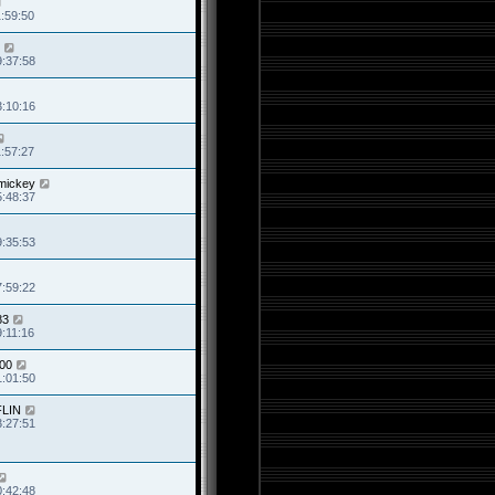
1:59:50
9:37:58
3:10:16
1:57:27
mickey
5:48:37
9:35:53
7:59:22
83
9:11:16
00
1:01:50
FLIN
3:27:51
0:42:48