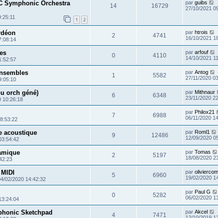
C Symphonic Orchestra
par
guibs
14
16729
27/10/2021 0
9:25:11
1
2
rdéon
par
htrois
2
4741
16/10/2021 1
7:08:14
es
par
arfouf
0
4110
14/10/2021 1
1:52:57
Ensembles
par
Antog
1
5582
27/11/2020 0
9:05:10
ou orch géné)
par
Mithnaur
6
6348
23/11/2020 2
0 10:26:18
par
Philox21
7
6988
06/11/2020 1
8:53:22
e acoustique
par
Roml1
9
12486
12/09/2020 0
03:54:42
namique
par
Tomas
2
5197
18/08/2020 2
42:23
 MIDI
par
olivierco
5
6960
19/02/2020 1
04/02/2020 14:42:32
par
Paul G
0
5282
06/02/2020 1
13:24:04
phonic Sketchpad
par
Akcel
4
7471
12/10/2019 1