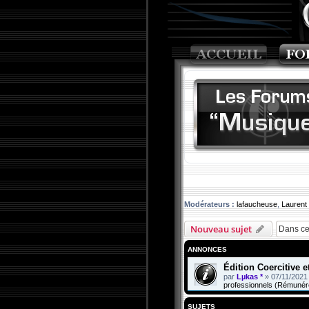
Modérateurs :
lafaucheuse
,
Laurent
Nouveau sujet
ANNONCES
Édition Coercitive 
par
Lµkas *
»
07/11/2021
professionnels (Rémunér
SUJETS