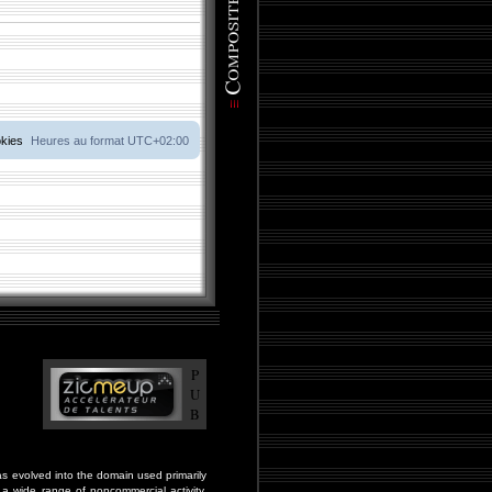
okies
Heures au format
UTC+02:00
P
U
B
s evolved into the domain used primarily
a wide range of noncommercial activity,