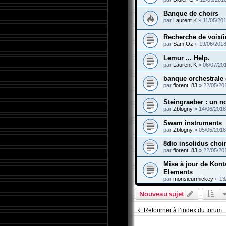
Banque de choirs
par
Laurent K
»
11/05/20
Recherche de voix/
par
Sam Oz
»
19/06/2018
Lemur ... Help.
par
Laurent K
»
06/07/20
banque orchestrale
par
florent_83
»
22/05/20
Steingraeber : un 
par
Zblogny
»
14/06/2018
Swam instruments
par
Zblogny
»
05/05/2018
8dio insolidus choi
par
florent_83
»
22/05/20
Mise à jour de Kont
Elements
par
monsieurmickey
»
13
Nouveau sujet
Retourner à l’index du forum