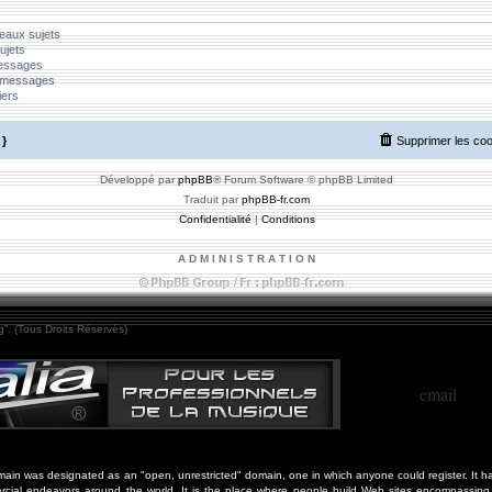
eaux sujets
ujets
messages
 messages
iers
}
Supprimer les co
Développé par
phpBB
® Forum Software © phpBB Limited
Traduit par
phpBB-fr.com
Confidentialité
|
Conditions
A D M I N I S T R A T I O N
”. (Tous Droits Réservés)
email
in was designated as an "open, unrestricted" domain, one in which anyone could register. It ha
cial endeavors around the world. It is the place where people build Web sites encompassing 