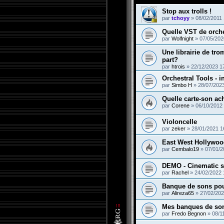
Stop aux trolls !
par
tchoyy
»
08/02/2011 
Quelle VST de orche
par
Wolfnight
»
07/05/202
Une librairie de tr
part?
par
htrois
»
22/12/2023 1
Orchestral Tools - 
par
Simbo H
»
28/07/2023
Quelle carte-son a
par
Corene
»
06/10/2012
Violoncelle
par
zeker
»
28/01/2021 1
East West Hollywoo
par
Cembalo19
»
07/01/2
DEMO - Cinematic s
par
Rachel
»
24/02/2022 
Banque de sons po
par
Alireza65
»
27/02/202
Mes banques de son
par
Fredo Begnon
»
08/1