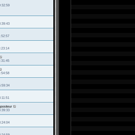
9:32:59
8:39:43
1:52:57
3:23:14
2:31:45
4:54:58
5:59:34
3:11:51
mpositeur
4:39:33
3:24:04
2:24:59