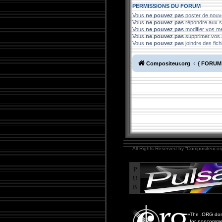
PERMISSIONS DU FORUM
Vous
ne pouvez pas
poster de nouv
Vous
ne pouvez pas
répondre aux s
Vous
ne pouvez pas
modifier vos 
Vous
ne pouvez pas
supprimer vos
Vous
ne pouvez pas
joindre des fich
Compositeur.org
{ FORUM 
All Rights Reserved by “Compositeur.org
P
U
B
The .ORG doma
for noncommer