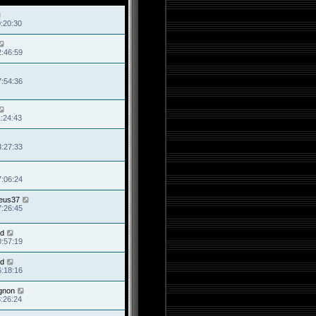
0:20:30
2:46:59
7:54:36
1:24:43
3:27:33
7:06:24
eus37
7:26:45
d
0:57:19
d
6:18:16
gnon
8:26:24