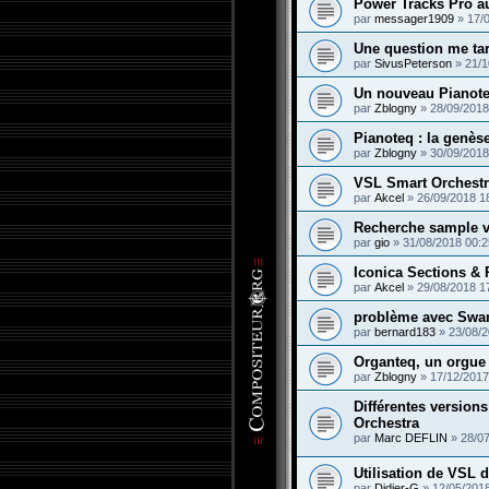
Power Tracks Pro a
par
messager1909
»
17/
Une question me tar
par
SivusPeterson
»
21/1
Un nouveau Pianot
par
Zblogny
»
28/09/2018
Pianoteq : la genèse
par
Zblogny
»
30/09/2018
VSL Smart Orchest
par
Akcel
»
26/09/2018 1
Recherche sample v
par
gio
»
31/08/2018 00:2
Iconica Sections & 
par
Akcel
»
29/08/2018 1
problème avec Swa
par
bernard183
»
23/08/2
Organteq, un orgue
par
Zblogny
»
17/12/2017
Différentes versio
Orchestra
par
Marc DEFLIN
»
28/0
Utilisation de VSL
par
Didier-G
»
12/05/201