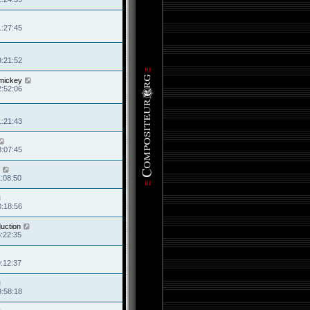
1:27:45
9:21:52
mickey
2:52:06
1:21:43
3:07:45
1:08:50
0:18:56
uction
6:22:35
9:12:37
9:58:18