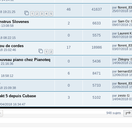
par
florent_83
46
41637
25/07/2018 1
18 19:21:25
1
2
3
4
5
instrus Slovenes
par
Sam Oz
2
6633
09/07/2018 2
 13:08:58
par
Laurent K
0
5575
06/07/2018 0
18 08:22:15
 ou de cordes
par
florent_83
17
18986
03/07/2018 1
18 15:02:46
1
2
nouveau piano chez Pianoteq
par
Zblogny
0
5436
14/06/2018 2
 21:16:36
par
bernard1
6
8471
12/06/2018 1
 18:58:12
r
par
florent_83
0
5733
22/05/2018 1
18 15:09:38
akt 5 depuis Cubase
par
zesto
3
5102
14/04/2018 0
/04/2018 16:34:47
948 sujets