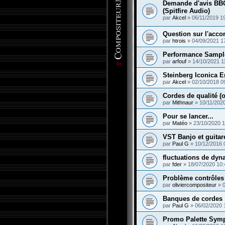
Demande d'avis BB
(Spitfire Audio)
par
Akcel
»
06/11/2019 1
Question sur l'acco
par
htrois
»
04/09/2021 1
Performance Sampl
par
arfouf
»
14/10/2021 1
Steinberg Iconica 
par
Akcel
»
02/10/2018 0
Cordes de qualité (
par
Mithnaur
»
10/11/202
Pour se lancer...
par
Matéo
»
23/10/2020 1
VST Banjo et guitar
par
Paul G
»
10/12/2016 
fluctuations de dy
par
fder
»
18/07/2020 10:
Problème contrôles
par
oliviercompositeur
»
Banques de cordes
par
Paul G
»
06/02/2020 
Promo Palette Sym