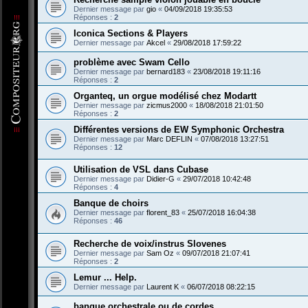
Dernier message par
gio
«
04/09/2018 19:35:53
Réponses :
2
Iconica Sections & Players
Dernier message par
Akcel
«
29/08/2018 17:59:22
problème avec Swam Cello
Dernier message par
bernard183
«
23/08/2018 19:11:16
Réponses :
2
Organteq, un orgue modélisé chez Modartt
Dernier message par
zicmus2000
«
18/08/2018 21:01:50
Réponses :
2
Différentes versions de EW Symphonic Orchestra
Dernier message par
Marc DEFLIN
«
07/08/2018 13:27:51
Réponses :
12
Utilisation de VSL dans Cubase
Dernier message par
Didier-G
«
29/07/2018 10:42:48
Réponses :
4
Banque de choirs
Dernier message par
florent_83
«
25/07/2018 16:04:38
Réponses :
46
Recherche de voix/instrus Slovenes
Dernier message par
Sam Oz
«
09/07/2018 21:07:41
Réponses :
2
Lemur ... Help.
Dernier message par
Laurent K
«
06/07/2018 08:22:15
banque orchestrale ou de cordes