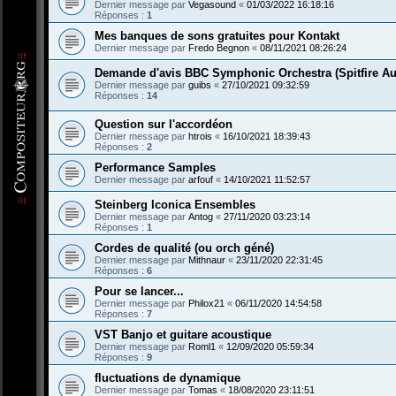
Dernier message par
Vegasound
«
01/03/2022 16:18:16
Réponses :
1
Mes banques de sons gratuites pour Kontakt
Dernier message par
Fredo Begnon
«
08/11/2021 08:26:24
Demande d'avis BBC Symphonic Orchestra (Spitfire Au
Dernier message par
guibs
«
27/10/2021 09:32:59
Réponses :
14
Question sur l'accordéon
Dernier message par
htrois
«
16/10/2021 18:39:43
Réponses :
2
Performance Samples
Dernier message par
arfouf
«
14/10/2021 11:52:57
Steinberg Iconica Ensembles
Dernier message par
Antog
«
27/11/2020 03:23:14
Réponses :
1
Cordes de qualité (ou orch géné)
Dernier message par
Mithnaur
«
23/11/2020 22:31:45
Réponses :
6
Pour se lancer...
Dernier message par
Philox21
«
06/11/2020 14:54:58
Réponses :
7
VST Banjo et guitare acoustique
Dernier message par
Roml1
«
12/09/2020 05:59:34
Réponses :
9
fluctuations de dynamique
Dernier message par
Tomas
«
18/08/2020 23:11:51