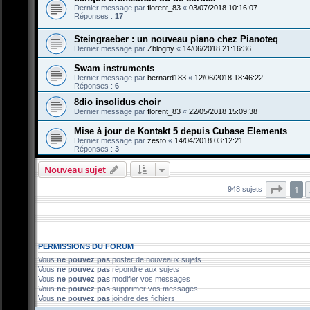
Dernier message par
florent_83
«
03/07/2018 10:16:07
Réponses :
17
Steingraeber : un nouveau piano chez Pianoteq
Dernier message par
Zblogny
«
14/06/2018 21:16:36
Swam instruments
Dernier message par
bernard183
«
12/06/2018 18:46:22
Réponses :
6
8dio insolidus choir
Dernier message par
florent_83
«
22/05/2018 15:09:38
Mise à jour de Kontakt 5 depuis Cubase Elements
Dernier message par
zesto
«
14/04/2018 03:12:21
Réponses :
3
Nouveau sujet
Page
1
948 sujets
PERMISSIONS DU FORUM
Vous
ne pouvez pas
poster de nouveaux sujets
Vous
ne pouvez pas
répondre aux sujets
Vous
ne pouvez pas
modifier vos messages
Vous
ne pouvez pas
supprimer vos messages
Vous
ne pouvez pas
joindre des fichiers