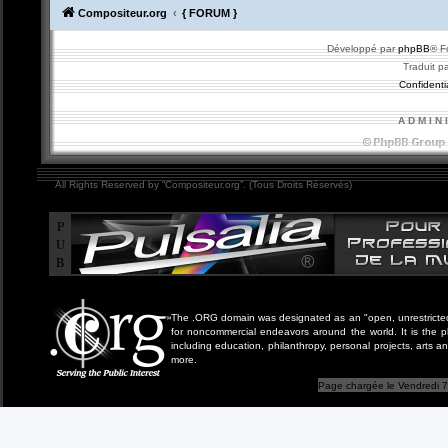
Compositeur.org
{ FORUM }
Développé par
phpBB
® F
Traduit p
Confidentia
A D M I N 
All Rights Reserved by “Compositeur.org”. (Tous Droits Réservés)
P
U
B
The .ORG domain was designated as an "open, unrestricted" 
for noncommercial endeavors around the world. It is the 
including education, philanthropy, personal projects, arts a
more.
Page chargée le Vendredi 7