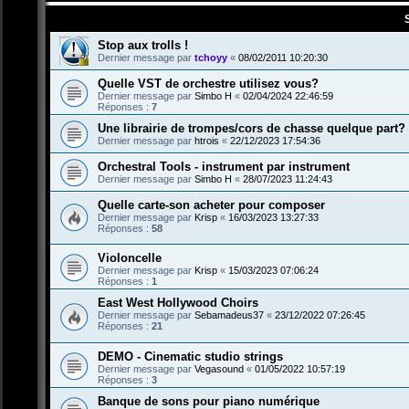
Stop aux trolls !
Dernier message par
tchoyy
«
08/02/2011 10:20:30
Quelle VST de orchestre utilisez vous?
Dernier message par
Simbo H
«
02/04/2024 22:46:59
Réponses :
7
Une librairie de trompes/cors de chasse quelque part?
Dernier message par
htrois
«
22/12/2023 17:54:36
Orchestral Tools - instrument par instrument
Dernier message par
Simbo H
«
28/07/2023 11:24:43
Quelle carte-son acheter pour composer
Dernier message par
Krisp
«
16/03/2023 13:27:33
Réponses :
58
Violoncelle
Dernier message par
Krisp
«
15/03/2023 07:06:24
Réponses :
1
East West Hollywood Choirs
Dernier message par
Sebamadeus37
«
23/12/2022 07:26:45
Réponses :
21
DEMO - Cinematic studio strings
Dernier message par
Vegasound
«
01/05/2022 10:57:19
Réponses :
3
Banque de sons pour piano numérique