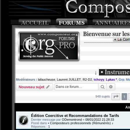
• Instrume
↓
Modérateurs :
lafaucheuse
,
Laurent JUILLET
,
R2-D2
,
tchoyy
,
Lµkas *
,
Grp. Mo
Rechercher
Recherch
Nouveau sujet
Page
1
948 sujets
An
Édition Coercitive et Recommandations de Tarifs
Dernier message par
ODemontrond
«
08/01/2022 21:28:33
Posté dans
• Compositeurs professionnels (Rémunérés) ♪
Réponses :
1