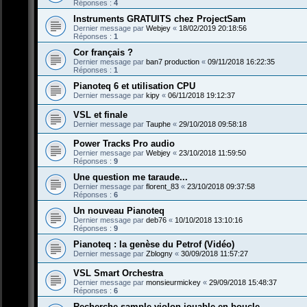
Réponses :
4
Instruments GRATUITS chez ProjectSam
Dernier message par
Webjey
«
18/02/2019 20:18:56
Réponses :
1
Cor français ?
Dernier message par
ban7 production
«
09/11/2018 16:22:35
Réponses :
1
Pianoteq 6 et utilisation CPU
Dernier message par
kipy
«
06/11/2018 19:12:37
VSL et finale
Dernier message par
Tauphe
«
29/10/2018 09:58:18
Power Tracks Pro audio
Dernier message par
Webjey
«
23/10/2018 11:59:50
Réponses :
9
Une question me taraude...
Dernier message par
florent_83
«
23/10/2018 09:37:58
Réponses :
6
Un nouveau Pianoteq
Dernier message par
deb76
«
10/10/2018 13:10:16
Réponses :
9
Pianoteq : la genèse du Petrof (Vidéo)
Dernier message par
Zblogny
«
30/09/2018 11:57:27
VSL Smart Orchestra
Dernier message par
monsieurmickey
«
29/09/2018 15:48:37
Réponses :
6
Recherche sample violon jouable en boucle