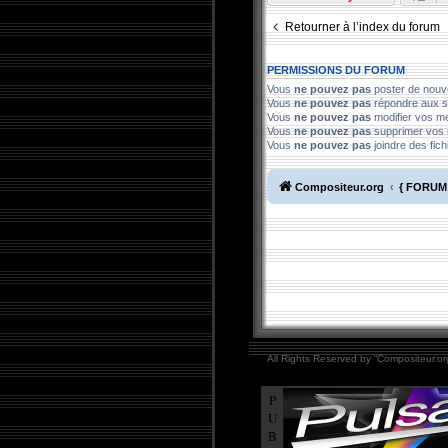
Retourner à l’index du forum
PERMISSIONS DU FORUM
Vous
ne pouvez pas
poster de nouv
Vous
ne pouvez pas
répondre aux s
Vous
ne pouvez pas
modifier vos 
Vous
ne pouvez pas
supprimer vos
Vous
ne pouvez pas
joindre des fich
Compositeur.org
{ FORUM 
All Rights Reserved by “Compositeur.org
P
U
B