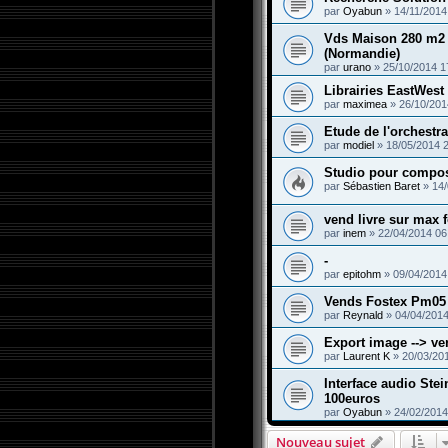
par
Oyabun
»
14/11/2014
Vds Maison 280 m2 
(Normandie)
par
urano
»
25/10/2014 1
Librairies EastWest
par
maximea
»
26/10/201
Etude de l'orchestr
par
modiel
»
18/05/2014 
Studio pour compos
par
Sébastien Baret
»
14/
vend livre sur max f
par
inem
»
22/04/2014 06
-
par
epitohm
»
09/04/2014
Vends Fostex Pm05
par
Reynald
»
04/04/2014
Export image --> ve
par
Laurent K
»
20/03/20
Interface audio Ste
100euros
par
Oyabun
»
24/02/2014
Nouveau sujet