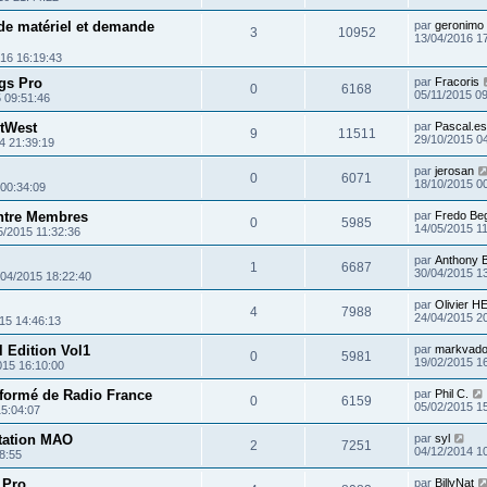
de matériel et demande
par
geronimo
3
10952
13/04/2016 1
16 16:19:43
gs Pro
par
Fracoris
0
6168
05/11/2015 0
 09:51:46
stWest
par
Pascal.es
9
11511
29/10/2015 0
4 21:39:19
par
jerosan
0
6071
18/10/2015 0
 00:34:09
ntre Membres
par
Fredo Be
0
5985
14/05/2015 1
5/2015 11:32:36
par
Anthony B
1
6687
30/04/2015 1
/04/2015 18:22:40
par
Olivier 
4
7988
24/04/2015 2
15 14:46:13
 Edition Vol1
par
markvado
0
5981
19/02/2015 1
015 16:10:00
éformé de Radio France
par
Phil C.
0
6159
05/02/2015 1
15:04:07
tation MAO
par
syl
2
7251
04/12/2014 1
8:55
 Pro
par
BillyNat