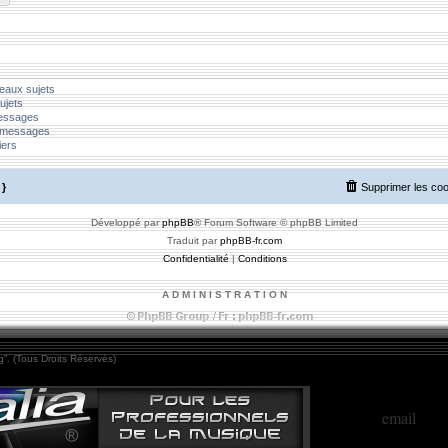
eaux sujets
ujets
messages
 messages
iers
}
Supprimer les co
Développé par
phpBB
® Forum Software © phpBB Limited
Traduit par
phpBB-fr.com
Confidentialité
|
Conditions
A D M I N I S T R A T I O N
”. (Tous Droits Réservés)
email