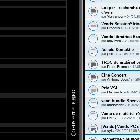
Looper : recherche 
d’avis
par
Yian-snow
»
04/04/20
Vends SessionStrin
par
Fracoris
»
05/11/2015
Vends librairies Ea
par
maximea
»
25/10/201
Achete Kontakt 5
par
jerosan
»
18/10/2015
TROC de matériel e
par
Fredo Begnon
»
14/0
Ciné Concert
par
Anthony Boulc'h
»
28
Prix VSL
par
Mathieu A.
»
10/04/20
vend bundle Special
par
markvador
»
19/02/2
Vente de matériel r
par
Phil C.
»
05/02/2015 
[Vendu] Vends PC s
par
syl
»
02/12/2014 09:3
Recherche Solution