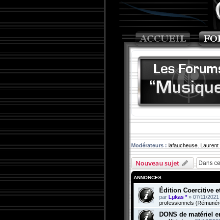
Modérateurs :
lafaucheuse
,
Laurent
Nouveau sujet
ANNONCES
Édition Coercitive 
par
Lµkas *
»
07/11/2021
professionnels (Rémunér
DONS de matériel e