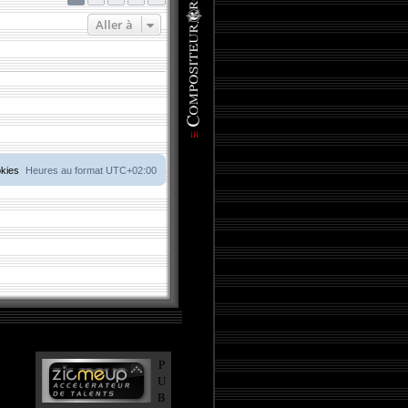
Aller à
okies
Heures au format
UTC+02:00
P
U
B