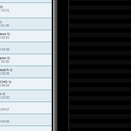
7:23:31
9:51:46
teve
4:02:01
0:34:09
gnon
1:32:36
oulc'h
3:26:09
HECHO
0:49:04
r
6:10:00
5:04:07
0:04:05