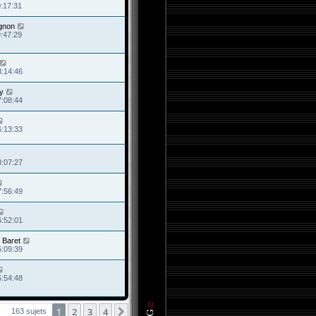
0:17:31
gnon
9:47:29
3:14:46
y
7:08:44
6:13:33
8:07:27
7:56:49
6:52:01
 Baret
5:09:39
5:54:48
1
2
3
4
Suivante
163 sujets