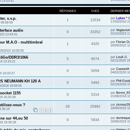
9 23:03:41
RÉPONSES
VUES
DERNIER ME
er, s.v.p.
par
Lµkas *
1
12534
17/03/2015 2
 08:58:59
terface audio
par
Vegasoun
0
33352
01/10/2023 1
023 13:43:41
our M.A.O - multitimbral
par
Florian D
1
4425
20/09/2022 1
09/2022 10:05:50
16Go/DDR3/1066
par
LouA
5
9574
02/11/2020 1
18 13:15:21
par
GaetanM
0
5059
04/02/2020 1
0 16:03:27
RS NEUMANN KH 120 A
par
Phil-Good
0
5493
02/10/2018 1
0/2018 19:09:55
socket 1155
par
florent_83
0
5314
21/08/2018 1
18 16:20:28
utilisez-vous ?
par
zicmus20
29
25992
18/08/2018 1
8:36:19
1
2
3
iine sur 44,ou 50
par
dominiqu
0
5934
16/06/2018 1
18 19:39:28
par
Webjey