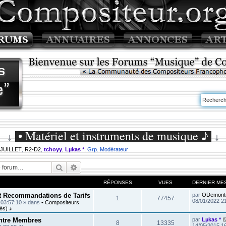
• Matériel et instruments de musique ♪
↓
↓
 JUILLET
,
R2-D2
,
tchoyy
,
Lµkas *
,
Grp. Modérateur
Rechercher
Recherche avancée
RÉPONSES
VUES
DERNIER ME
et Recommandations de Tarifs
par
ODemont
1
77457
08/01/2022 2
 03:57:10
» dans
• Compositeurs
és) ♪
ntre Membres
par
Lµkas *
8
13335
14/05/2015 1