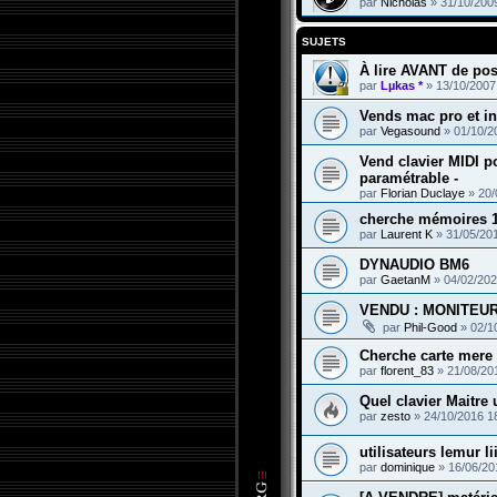
par
Nicholas
»
31/10/200
SUJETS
À lire AVANT de post
par
Lµkas *
»
13/10/2007
Vends mac pro et in
par
Vegasound
»
01/10/2
Vend clavier MIDI p
paramétrable -
par
Florian Duclaye
»
20/
cherche mémoires 
par
Laurent K
»
31/05/20
DYNAUDIO BM6
par
GaetanM
»
04/02/202
VENDU : MONITEU
par
Phil-Good
»
02/1
Cherche carte mere 
par
florent_83
»
21/08/20
Quel clavier Maitre 
par
zesto
»
24/10/2016 1
utilisateurs lemur l
par
dominique
»
16/06/20