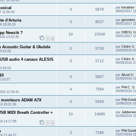
2017 10:56:06
usical
par
keratinor
0
5878
08/02/2017 1
7 11:00:34
te d'Arturia
par
geronimo
5
8027
05/01/2017 1
6 18:26:19
app Newzik ?
par
DIBOU
10
15548
03/01/2017 1
016 13:02:35
1
2
 Acoustic Guitar & Ukulele
par
Cèdre
0
5730
10/09/2016 0
0:01:00
 USB audio 4 canaux ALESIS
par
Cèdre
0
5712
09/09/2016 2
3:26:53
10
par
Akcel
0
5807
01/09/2016 1
6:10:27
par
Phil C.
4
7584
26/08/2016 1
2016 12:34:41
e moniteurs ADAM A7X
par
Phil-Good
0
5928
11/08/2016 1
16 19:21:36
SB MIDI Breath Controller +
par
Jabberwo
10
14895
02/08/2016 2
16 14:17:58
1
2
e
par
Phil-Good
2
7186
23/07/2016 1
16 21:44:22