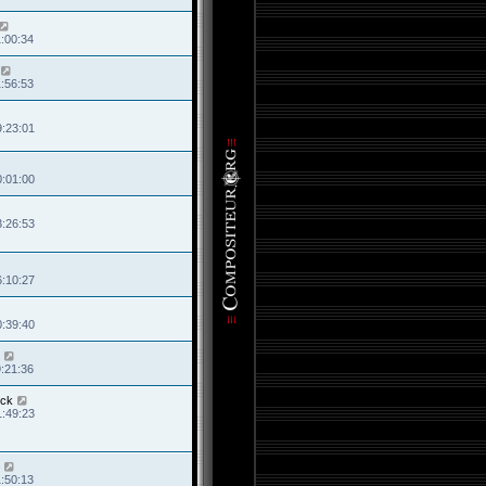
1:00:34
1:56:53
9:23:01
0:01:00
3:26:53
6:10:27
0:39:40
9:21:36
ck
1:49:23
1:50:13