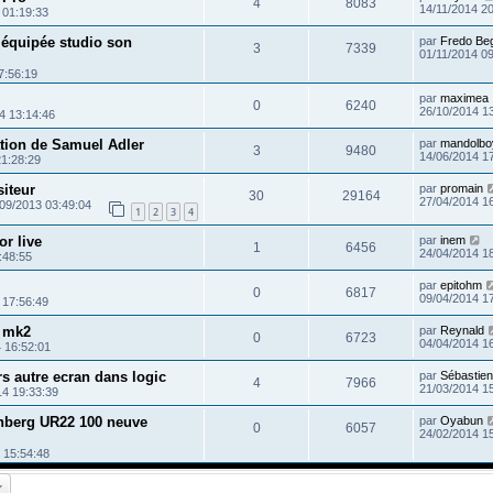
4
8083
14/11/2014 2
 01:19:33
équipée studio son
par
Fredo Be
3
7339
01/11/2014 0
7:56:19
par
maximea
0
6240
26/10/2014 1
4 13:14:46
ation de Samuel Adler
par
mandolbo
3
9480
14/06/2014 1
21:28:29
iteur
par
promain
30
29164
27/04/2014 1
09/2013 03:49:04
1
2
3
4
or live
par
inem
1
6456
24/04/2014 1
:48:55
par
epitohm
0
6817
09/04/2014 1
 17:56:49
 mk2
par
Reynald
0
6723
04/04/2014 1
 16:52:01
rs autre ecran dans logic
par
Sébastien
4
7966
21/03/2014 1
14 19:33:39
inberg UR22 100 neuve
par
Oyabun
0
6057
24/02/2014 1
 15:54:48