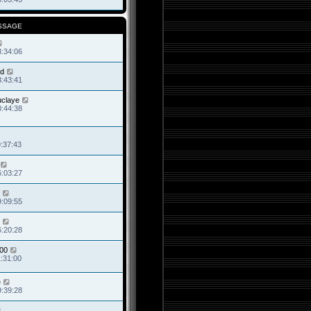
SSAGE
3:34:06
d
3:43:41
uclaye
0:44:38
9:37:43
6:03:27
9:09:55
6:20:28
00
1:31:00
e
9:39:28