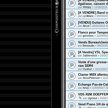
[A VENDRE] matériel
égaliseur, caisson d
par
Webjey
»
12/06/2018
[A VENDRE] Band i
par
cyrilblanc
»
04/03/201
[VENDU] Guitares O
par
Akcel
»
25/02/2018 1
Flancs pour Tempes
par
geronimo
»
12/09/201
Vends Bureau/clavie
par
Benstudio
»
08/02/20
[A Vendre] VSL Spec
par
Jabberwock
»
15/01/
Vente d'une grosse
ram DDR4
par
Oyabun
»
16/12/2017
Clavier MIDI afterto
par
SivusPeterson
»
11/1
Echange Pas-de-Cal
par
Artus
»
12/04/2017 2
VDS R2M DOEPFER V
par
zigmout
»
21/02/
Vend Piano 1/4 de 