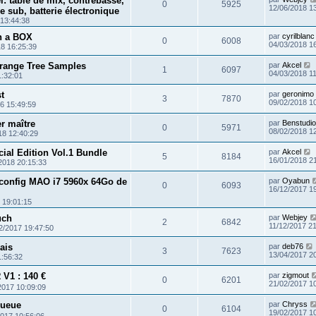
: table de mix, contrebasse,
0
5925
12/06/2018 1
e sub, batterie électronique
 13:44:38
n a BOX
par
cyrilblanc
0
6008
04/03/2018 1
8 16:25:39
range Tree Samples
par
Akcel
1
6097
04/03/2018 1
1:32:01
t
par
geronimo
3
7870
09/02/2018 1
6 15:49:59
r maître
par
Benstudio
0
5971
08/02/2018 1
18 12:40:29
ial Edition Vol.1 Bundle
par
Akcel
5
8184
16/01/2018 2
2018 20:15:33
 config MAO i7 5960x 64Go de
par
Oyabun
0
6093
16/12/2017 1
 19:01:15
uch
par
Webjey
2
6842
11/12/2017 2
2/2017 19:47:50
ais
par
deb76
3
7623
13/04/2017 2
1:56:32
1 : 140 €
par
zigmout
0
6201
21/02/2017 1
2017 10:09:09
queue
par
Chryss
0
6104
19/02/2017 1