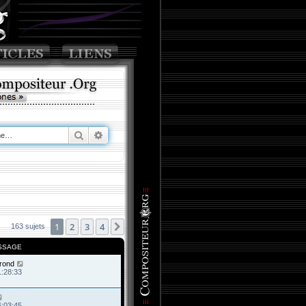
Rechercher
Recherche avancée
1
2
3
4
Suivante
163 sujets
SSAGE
rond
1:28:33
6:03:45