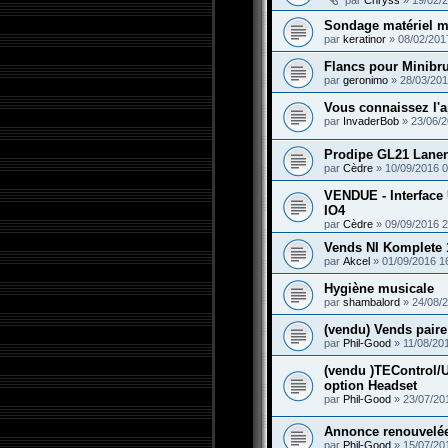
par
Chryss
»
19/02/
Sondage matériel m
par
keratinor
»
08/02/201
Flancs pour Minibru
par
geronimo
»
28/03/201
Vous connaissez l'
par
InvaderBob
»
23/06/2
Prodipe GL21 Lanen
par
Cèdre
»
10/09/2016 0
VENDUE - Interface
IO4
par
Cèdre
»
09/09/2016 2
Vends NI Komplete 
par
Akcel
»
01/09/2016 1
Hygiène musicale
par
shambalord
»
24/08/
(vendu) Vends pair
par
Phil-Good
»
11/08/20
(vendu )TEControl/U
option Headset
par
Phil-Good
»
23/07/20
Annonce renouvelé
par
Phil-Good
»
15/07/20