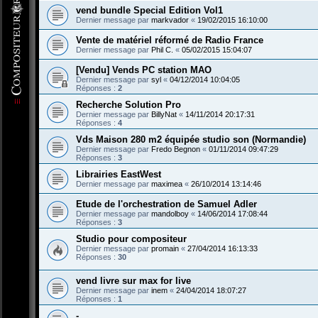
vend bundle Special Edition Vol1
Dernier message par
markvador
«
19/02/2015 16:10:00
Vente de matériel réformé de Radio France
Dernier message par
Phil C.
«
05/02/2015 15:04:07
[Vendu] Vends PC station MAO
Dernier message par
syl
«
04/12/2014 10:04:05
Réponses :
2
Recherche Solution Pro
Dernier message par
BillyNat
«
14/11/2014 20:17:31
Réponses :
4
Vds Maison 280 m2 équipée studio son (Normandie)
Dernier message par
Fredo Begnon
«
01/11/2014 09:47:29
Réponses :
3
Librairies EastWest
Dernier message par
maximea
«
26/10/2014 13:14:46
Etude de l'orchestration de Samuel Adler
Dernier message par
mandolboy
«
14/06/2014 17:08:44
Réponses :
3
Studio pour compositeur
Dernier message par
promain
«
27/04/2014 16:13:33
Réponses :
30
vend livre sur max for live
Dernier message par
inem
«
24/04/2014 18:07:27
Réponses :
1
-