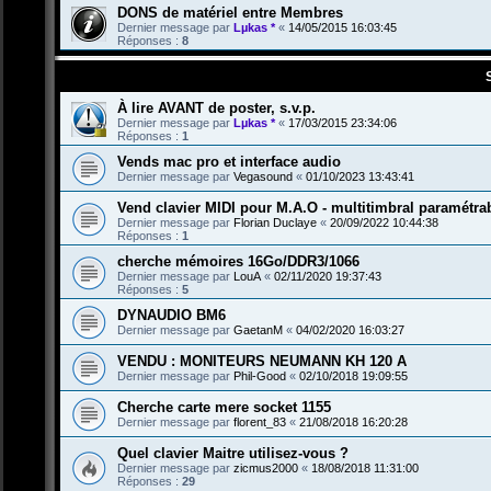
DONS de matériel entre Membres
Dernier message par
Lµkas *
«
14/05/2015 16:03:45
Réponses :
8
À lire AVANT de poster, s.v.p.
Dernier message par
Lµkas *
«
17/03/2015 23:34:06
Réponses :
1
Vends mac pro et interface audio
Dernier message par
Vegasound
«
01/10/2023 13:43:41
Vend clavier MIDI pour M.A.O - multitimbral paramétrab
Dernier message par
Florian Duclaye
«
20/09/2022 10:44:38
Réponses :
1
cherche mémoires 16Go/DDR3/1066
Dernier message par
LouA
«
02/11/2020 19:37:43
Réponses :
5
DYNAUDIO BM6
Dernier message par
GaetanM
«
04/02/2020 16:03:27
VENDU : MONITEURS NEUMANN KH 120 A
Dernier message par
Phil-Good
«
02/10/2018 19:09:55
Cherche carte mere socket 1155
Dernier message par
florent_83
«
21/08/2018 16:20:28
Quel clavier Maitre utilisez-vous ?
Dernier message par
zicmus2000
«
18/08/2018 11:31:00
Réponses :
29