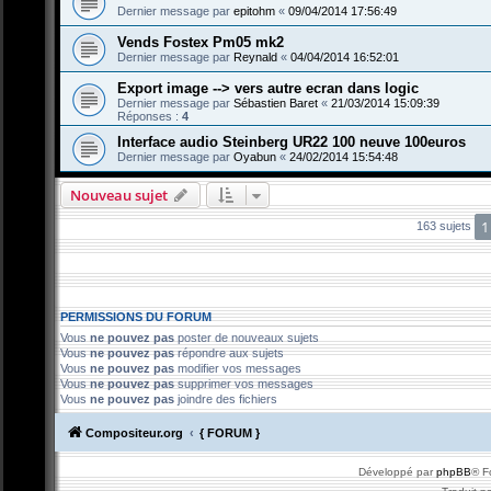
Dernier message par
epitohm
«
09/04/2014 17:56:49
Vends Fostex Pm05 mk2
Dernier message par
Reynald
«
04/04/2014 16:52:01
Export image --> vers autre ecran dans logic
Dernier message par
Sébastien Baret
«
21/03/2014 15:09:39
Réponses :
4
Interface audio Steinberg UR22 100 neuve 100euros
Dernier message par
Oyabun
«
24/02/2014 15:54:48
Nouveau sujet
1
163 sujets
PERMISSIONS DU FORUM
Vous
ne pouvez pas
poster de nouveaux sujets
Vous
ne pouvez pas
répondre aux sujets
Vous
ne pouvez pas
modifier vos messages
Vous
ne pouvez pas
supprimer vos messages
Vous
ne pouvez pas
joindre des fichiers
Compositeur.org
{ FORUM }
Développé par
phpBB
® F