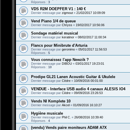
Réponses :
3
VDS R2M DOEPFER V1 : 140 €
Dernier message par
zigmout
«
21/02/2017 10:09:09
Vend Piano 1/4 de queue
Dernier message par
Chryss
«
19/02/2017 10:56:06
Sondage matériel musical
Dernier message par
keratinor
«
08/02/2017 11:00:34
Flancs pour Minibrute d'Arturia
Dernier message par
geronimo
«
05/01/2017 11:56:53
Réponses :
5
Vous connaissez l'app Newzik ?
Dernier message par
DIBOU
«
03/01/2017 19:23:01
Réponses :
10
Prodipe GL21 Lanen Acoustic Guitar & Ukulele
Dernier message par
Cèdre
«
10/09/2016 00:01:00
VENDUE - Interface USB audio 4 canaux ALESIS IO4
Dernier message par
Cèdre
«
09/09/2016 23:26:53
Vends NI Komplete 10
Dernier message par
Akcel
«
01/09/2016 16:10:27
Hygiène musicale
Dernier message par
Phil C.
«
26/08/2016 10:39:40
Réponses :
4
(vendu) Vends paire moniteurs ADAM A7X