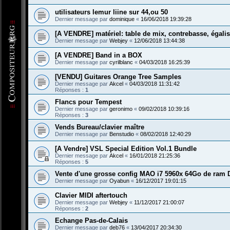
utilisateurs lemur liine sur 44,ou 50
Dernier message par
dominique
«
16/06/2018 19:39:28
[A VENDRE] matériel: table de mix, contrebasse, égalis
Dernier message par
Webjey
«
12/06/2018 13:44:38
[A VENDRE] Band in a BOX
Dernier message par
cyrilblanc
«
04/03/2018 16:25:39
[VENDU] Guitares Orange Tree Samples
Dernier message par
Akcel
«
04/03/2018 11:31:42
Réponses :
1
Flancs pour Tempest
Dernier message par
geronimo
«
09/02/2018 10:39:16
Réponses :
3
Vends Bureau/clavier maître
Dernier message par
Benstudio
«
08/02/2018 12:40:29
[A Vendre] VSL Special Edition Vol.1 Bundle
Dernier message par
Akcel
«
16/01/2018 21:25:36
Réponses :
5
Vente d'une grosse config MAO i7 5960x 64Go de ram
Dernier message par
Oyabun
«
16/12/2017 19:01:15
Clavier MIDI aftertouch
Dernier message par
Webjey
«
11/12/2017 21:00:07
Réponses :
2
Echange Pas-de-Calais
Dernier message par
deb76
«
13/04/2017 20:34:30