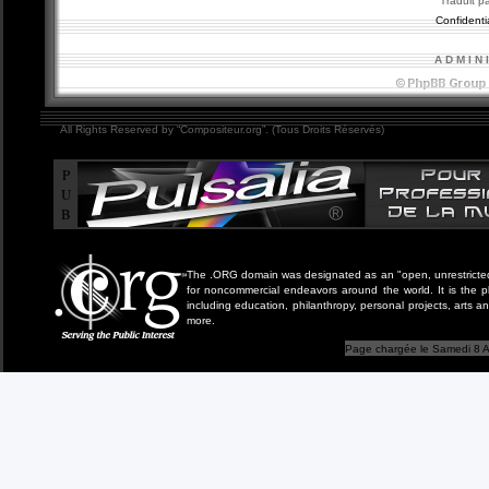
Traduit p
Confidentia
A D M I N 
All Rights Reserved by “Compositeur.org”. (Tous Droits Réservés)
P
U
B
The .ORG domain was designated as an "open, unrestricted" 
for noncommercial endeavors around the world. It is the 
including education, philanthropy, personal projects, arts a
more.
Page chargée le Samedi 8 A