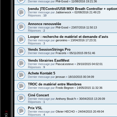
Dernier message par
Phil-Good
«
11/08/2016 19:21:36
(vendu )TEControl/USB MIDI Breath Controller + optio
Dernier message par
Jabberwock
«
02/08/2016 21:49:23
Réponses :
10
Annonce renouvelée
Dernier message par
Phil-Good
«
23/07/2016 11:50:13
Réponses :
2
Looper : recherche de matériel et demande d’avis
Dernier message par
geronimo
«
13/04/2016 17:23:31
Réponses :
3
Vends SessionStrings Pro
Dernier message par
Fracoris
«
05/11/2015 09:51:46
Vends librairies EastWest
Dernier message par
Pascal.esteve
«
29/10/2015 04:02:01
Réponses :
9
Achete Kontakt 5
Dernier message par
jerosan
«
18/10/2015 00:34:09
TROC de matériel entre Membres
Dernier message par
Fredo Begnon
«
14/05/2015 11:32:36
Ciné Concert
Dernier message par
Anthony Boulc'h
«
30/04/2015 13:26:09
Réponses :
1
Prix VSL
Dernier message par
Olivier HECHO
«
24/04/2015 20:49:04
Réponses :
4