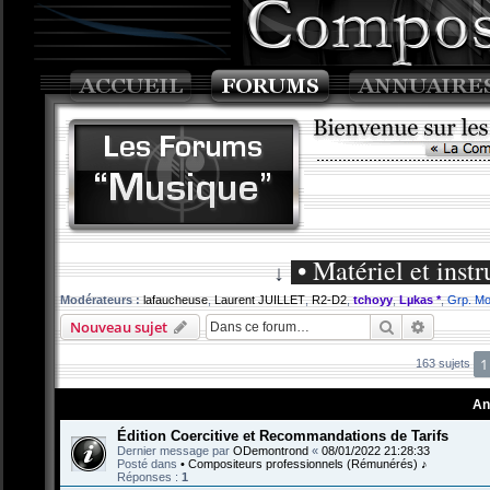
• Matériel et ins
↓
Modérateurs :
lafaucheuse
,
Laurent JUILLET
,
R2-D2
,
tchoyy
,
Lµkas *
,
Grp. Mo
Rechercher
Recherch
Nouveau sujet
1
163 sujets
An
Édition Coercitive et Recommandations de Tarifs
Dernier message par
ODemontrond
«
08/01/2022 21:28:33
Posté dans
• Compositeurs professionnels (Rémunérés) ♪
Réponses :
1