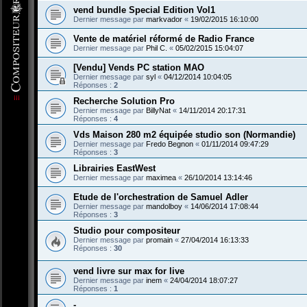
vend bundle Special Edition Vol1
Dernier message par
markvador
«
19/02/2015 16:10:00
Vente de matériel réformé de Radio France
Dernier message par
Phil C.
«
05/02/2015 15:04:07
[Vendu] Vends PC station MAO
Dernier message par
syl
«
04/12/2014 10:04:05
Réponses :
2
Recherche Solution Pro
Dernier message par
BillyNat
«
14/11/2014 20:17:31
Réponses :
4
Vds Maison 280 m2 équipée studio son (Normandie)
Dernier message par
Fredo Begnon
«
01/11/2014 09:47:29
Réponses :
3
Librairies EastWest
Dernier message par
maximea
«
26/10/2014 13:14:46
Etude de l'orchestration de Samuel Adler
Dernier message par
mandolboy
«
14/06/2014 17:08:44
Réponses :
3
Studio pour compositeur
Dernier message par
promain
«
27/04/2014 16:13:33
Réponses :
30
vend livre sur max for live
Dernier message par
inem
«
24/04/2014 18:07:27
Réponses :
1
-