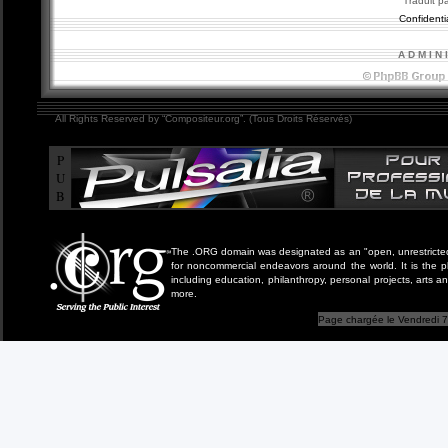
Traduit p
Confidentia
A D M I N 
All Rights Reserved by “Compositeur.org”. (Tous Droits Réservés)
P
U
B
The .ORG domain was designated as an "open, unrestricted" 
for noncommercial endeavors around the world. It is the 
including education, philanthropy, personal projects, arts a
more.
Page chargée le Vendredi 7