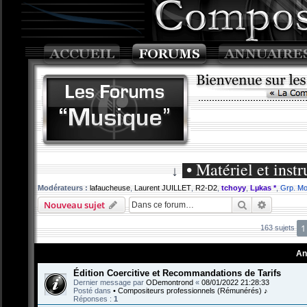
• Matériel et ins
↓
Modérateurs :
lafaucheuse
,
Laurent JUILLET
,
R2-D2
,
tchoyy
,
Lµkas *
,
Grp. Mo
Rechercher
Recherch
Nouveau sujet
1
163 sujets
An
Édition Coercitive et Recommandations de Tarifs
Dernier message par
ODemontrond
«
08/01/2022 21:28:33
Posté dans
• Compositeurs professionnels (Rémunérés) ♪
Réponses :
1