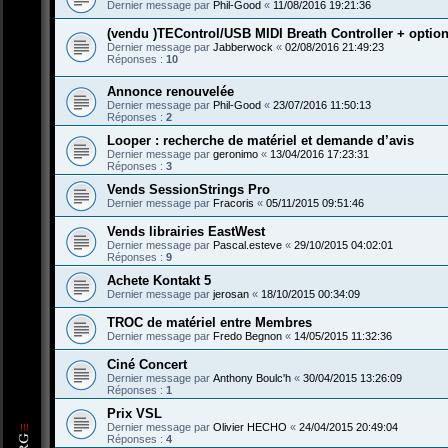
Dernier message par
Phil-Good
«
11/08/2016 19:21:36
(vendu )TEControl/USB MIDI Breath Controller + optio
Dernier message par
Jabberwock
«
02/08/2016 21:49:23
Réponses :
10
Annonce renouvelée
Dernier message par
Phil-Good
«
23/07/2016 11:50:13
Réponses :
2
Looper : recherche de matériel et demande d’avis
Dernier message par
geronimo
«
13/04/2016 17:23:31
Réponses :
3
Vends SessionStrings Pro
Dernier message par
Fracoris
«
05/11/2015 09:51:46
Vends librairies EastWest
Dernier message par
Pascal.esteve
«
29/10/2015 04:02:01
Réponses :
9
Achete Kontakt 5
Dernier message par
jerosan
«
18/10/2015 00:34:09
TROC de matériel entre Membres
Dernier message par
Fredo Begnon
«
14/05/2015 11:32:36
Ciné Concert
Dernier message par
Anthony Boulc'h
«
30/04/2015 13:26:09
Réponses :
1
Prix VSL
Dernier message par
Olivier HECHO
«
24/04/2015 20:49:04
Réponses :
4