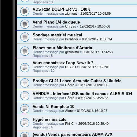
Réponses :
3
VDS R2M DOEPFER V1 : 140 €
Dernier message par
zigmout
«
21/02/2017 10:09:09
Vend Piano 1/4 de queue
Dernier message par
Chryss
«
19/02/2017 10:56:06
Sondage matériel musical
Dernier message par
keratinor
«
08/02/2017 11:00:34
Flancs pour Minibrute d'Arturia
Dernier message par
geronimo
«
05/01/2017 11:56:53
Réponses :
5
Vous connaissez l'app Newzik ?
Dernier message par
DIBOU
«
03/01/2017 19:23:01
Réponses :
10
Prodipe GL21 Lanen Acoustic Guitar & Ukulele
Dernier message par
Cèdre
«
10/09/2016 00:01:00
VENDUE - Interface USB audio 4 canaux ALESIS IO4
Dernier message par
Cèdre
«
09/09/2016 23:26:53
Vends NI Komplete 10
Dernier message par
Akcel
«
01/09/2016 16:10:27
Hygiène musicale
Dernier message par
Phil C.
«
26/08/2016 10:39:40
Réponses :
4
(vendu) Vends paire moniteurs ADAM A7X