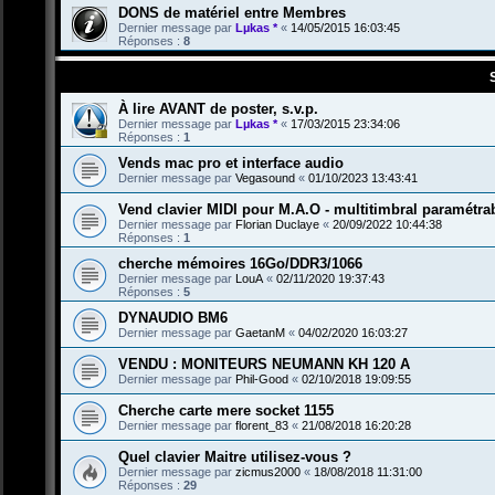
DONS de matériel entre Membres
Dernier message par
Lµkas *
«
14/05/2015 16:03:45
Réponses :
8
À lire AVANT de poster, s.v.p.
Dernier message par
Lµkas *
«
17/03/2015 23:34:06
Réponses :
1
Vends mac pro et interface audio
Dernier message par
Vegasound
«
01/10/2023 13:43:41
Vend clavier MIDI pour M.A.O - multitimbral paramétrab
Dernier message par
Florian Duclaye
«
20/09/2022 10:44:38
Réponses :
1
cherche mémoires 16Go/DDR3/1066
Dernier message par
LouA
«
02/11/2020 19:37:43
Réponses :
5
DYNAUDIO BM6
Dernier message par
GaetanM
«
04/02/2020 16:03:27
VENDU : MONITEURS NEUMANN KH 120 A
Dernier message par
Phil-Good
«
02/10/2018 19:09:55
Cherche carte mere socket 1155
Dernier message par
florent_83
«
21/08/2018 16:20:28
Quel clavier Maitre utilisez-vous ?
Dernier message par
zicmus2000
«
18/08/2018 11:31:00
Réponses :
29