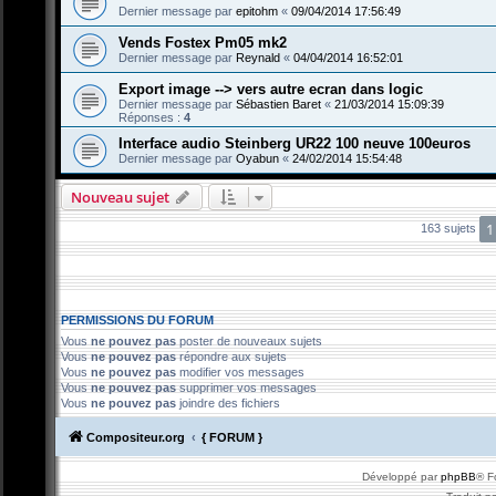
Dernier message par
epitohm
«
09/04/2014 17:56:49
Vends Fostex Pm05 mk2
Dernier message par
Reynald
«
04/04/2014 16:52:01
Export image --> vers autre ecran dans logic
Dernier message par
Sébastien Baret
«
21/03/2014 15:09:39
Réponses :
4
Interface audio Steinberg UR22 100 neuve 100euros
Dernier message par
Oyabun
«
24/02/2014 15:54:48
Nouveau sujet
1
163 sujets
PERMISSIONS DU FORUM
Vous
ne pouvez pas
poster de nouveaux sujets
Vous
ne pouvez pas
répondre aux sujets
Vous
ne pouvez pas
modifier vos messages
Vous
ne pouvez pas
supprimer vos messages
Vous
ne pouvez pas
joindre des fichiers
Compositeur.org
{ FORUM }
Développé par
phpBB
® F