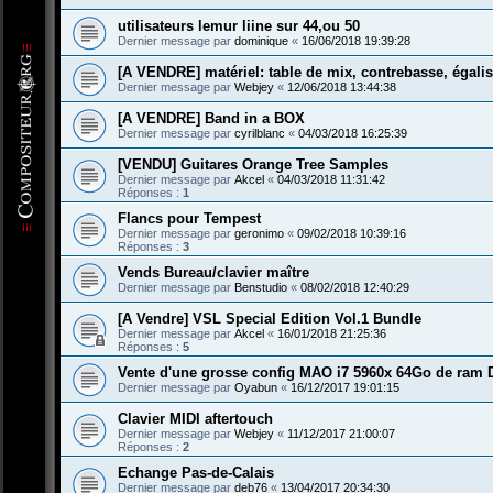
utilisateurs lemur liine sur 44,ou 50
Dernier message par
dominique
«
16/06/2018 19:39:28
[A VENDRE] matériel: table de mix, contrebasse, égalis
Dernier message par
Webjey
«
12/06/2018 13:44:38
[A VENDRE] Band in a BOX
Dernier message par
cyrilblanc
«
04/03/2018 16:25:39
[VENDU] Guitares Orange Tree Samples
Dernier message par
Akcel
«
04/03/2018 11:31:42
Réponses :
1
Flancs pour Tempest
Dernier message par
geronimo
«
09/02/2018 10:39:16
Réponses :
3
Vends Bureau/clavier maître
Dernier message par
Benstudio
«
08/02/2018 12:40:29
[A Vendre] VSL Special Edition Vol.1 Bundle
Dernier message par
Akcel
«
16/01/2018 21:25:36
Réponses :
5
Vente d'une grosse config MAO i7 5960x 64Go de ram
Dernier message par
Oyabun
«
16/12/2017 19:01:15
Clavier MIDI aftertouch
Dernier message par
Webjey
«
11/12/2017 21:00:07
Réponses :
2
Echange Pas-de-Calais
Dernier message par
deb76
«
13/04/2017 20:34:30