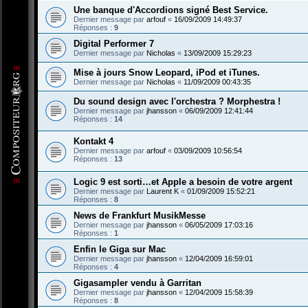
Une banque d'Accordions signé Best Service.
Dernier message par
arfouf
«
16/09/2009 14:49:37
Réponses :
9
Digital Performer 7
Dernier message par
Nicholas
«
13/09/2009 15:29:23
Mise à jours Snow Leopard, iPod et iTunes.
Dernier message par
Nicholas
«
11/09/2009 00:43:35
Du sound design avec l'orchestra ? Morphestra !
Dernier message par
jhansson
«
06/09/2009 12:41:44
Réponses :
14
Kontakt 4
Dernier message par
arfouf
«
03/09/2009 10:56:54
Réponses :
13
Logic 9 est sorti…et Apple a besoin de votre argent
Dernier message par
Laurent K
«
01/09/2009 15:52:21
Réponses :
8
News de Frankfurt MusikMesse
Dernier message par
jhansson
«
06/05/2009 17:03:16
Réponses :
1
Enfin le Giga sur Mac
Dernier message par
jhansson
«
12/04/2009 16:59:01
Réponses :
4
Gigasampler vendu à Garritan
Dernier message par
jhansson
«
12/04/2009 15:58:39
Réponses :
8