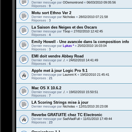
Dernier message par
ODemontrond
«
06/03/2010 09:05:56
Réponses :
9
Motu sort Ethno Ver 2
Dernier message par
Nicholas
«
28/02/2010 07:21:58
Réponses :
3
La Saison des Neiges et des Oscars
Dernier message par
Tbop
«
27/02/2010 12:42:45
Réponses :
4
Emily Howell - Une avancée dans la composition info
Dernier message par
Lµkas *
«
25/02/2010 16:03:04
Réponses :
3
EMI doit vendre Abbey Road
Dernier message par
./.
«
24/02/2010 14:41:49
Réponses :
6
Apple met à jour Logic Pro 9.1
Dernier message par
Laurent K
«
19/02/2010 21:45:41
Réponses :
21
Mac OS X 10.6.2
Dernier message par
./.
«
19/02/2010 15:50:51
Réponses :
7
LA Scoring Strings mise à jour
Dernier message par
Nicholas
«
12/01/2010 20:23:08
Reverbe GRATUITE chez TC Electronic
Dernier message par
SadVladFull
«
11/01/2010 17:49:44
Réponses :
23