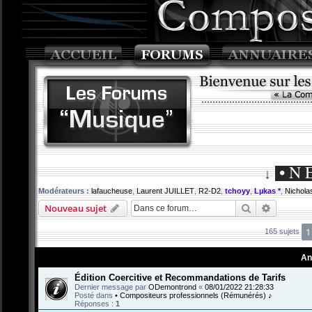
• N 
↓
Modérateurs :
lafaucheuse
,
Laurent JUILLET
,
R2-D2
,
tchoyy
,
Lµkas *
,
Nichola
Rechercher
Recherch
Nouveau sujet
1
165 sujets
An
Édition Coercitive et Recommandations de Tarifs
Dernier message par
ODemontrond
«
08/01/2022 21:28:33
Posté dans
• Compositeurs professionnels (Rémunérés) ♪
Réponses :
1