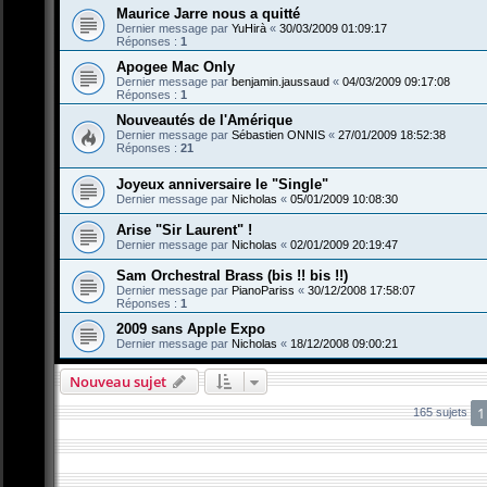
Maurice Jarre nous a quitté
Dernier message par
YuHirà
«
30/03/2009 01:09:17
Réponses :
1
Apogee Mac Only
Dernier message par
benjamin.jaussaud
«
04/03/2009 09:17:08
Réponses :
1
Nouveautés de l'Amérique
Dernier message par
Sébastien ONNIS
«
27/01/2009 18:52:38
Réponses :
21
Joyeux anniversaire le "Single"
Dernier message par
Nicholas
«
05/01/2009 10:08:30
Arise "Sir Laurent" !
Dernier message par
Nicholas
«
02/01/2009 20:19:47
Sam Orchestral Brass (bis !! bis !!)
Dernier message par
PianoPariss
«
30/12/2008 17:58:07
Réponses :
1
2009 sans Apple Expo
Dernier message par
Nicholas
«
18/12/2008 09:00:21
Nouveau sujet
1
165 sujets