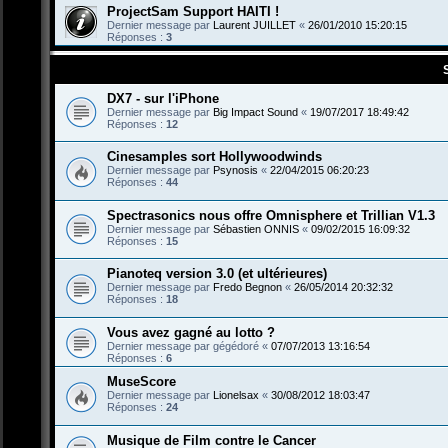
ProjectSam Support HAITI !
Dernier message par
Laurent JUILLET
«
26/01/2010 15:20:15
Réponses :
3
DX7 - sur l'iPhone
Dernier message par
Big Impact Sound
«
19/07/2017 18:49:42
Réponses :
12
Cinesamples sort Hollywoodwinds
Dernier message par
Psynosis
«
22/04/2015 06:20:23
Réponses :
44
Spectrasonics nous offre Omnisphere et Trillian V1.3
Dernier message par
Sébastien ONNIS
«
09/02/2015 16:09:32
Réponses :
15
Pianoteq version 3.0 (et ultérieures)
Dernier message par
Fredo Begnon
«
26/05/2014 20:32:32
Réponses :
18
Vous avez gagné au lotto ?
Dernier message par
gégédoré
«
07/07/2013 13:16:54
Réponses :
6
MuseScore
Dernier message par
Lionelsax
«
30/08/2012 18:03:47
Réponses :
24
Musique de Film contre le Cancer