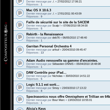
Dernier message par
./.
«
27/02/2012 17:06:21
Réponses :
1
Mac OS X 10.6.3
Dernier message par
./.
«
17/01/2011 00:43:09
Réponses :
9
Faille de sécurité sur le site de la SACEM
Dernier message par
Scalp !
«
07/06/2010 08:34:00
Réponses :
5
Rebirth - la Renaissance
Dernier message par
deb76
«
06/05/2010 17:48:40
Réponses :
1
Garritan Personal Orchestra 4
Dernier message par
arfouf
«
20/04/2010 09:45:47
Réponses :
13
Adam Audio renouvelle sa gamme d'enceintes.
Dernier message par
Sébastien ONNIS
«
05/04/2010 18:48:08
Réponses :
1
DAW Contrôle pour iPad…
Dernier message par
Nicholas
«
30/03/2010 14:51:22
Réponses :
5
Logic 9.1.1 est sorti…
Dernier message par
Smoy
«
23/03/2010 17:13:22
Réponses :
8
Spectrasonics nous offre Omnisphere et Trillian en 64b
Dernier message par
Bour Marc
«
13/03/2010 10:55:01
Réponses :
1
Alicia's Keys