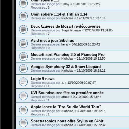
Omnisphere 1.1
Dernier message par
Smoy
«
10/01/2010 17:23:59
Réponses :
3
Omnisphere 1.14 et Trillian 1.14
Dernier message par
Nicholas
«
17/11/2009 13:27:32
Deux Œuvres de Mozart re-découvertes
Dernier message par
TurpinRomain
«
12/11/2009 13:01:05
Réponses :
7
Avid met à jour Sibelius
Dernier message par
heral
«
04/11/2009 10:23:42
Réponses :
9
Modartt sort Pianoteq 3.5 et Pianoteq Pro
Dernier message par
Nicholas
«
29/10/2009 10:12:50
Apogee Symphony 32 & Snow Leopard
Dernier message par
Nicholas
«
13/10/2009 18:38:21
Logic 9 news
Dernier message par
./.
«
13/10/2009 10:07:27
Réponses :
1
UVI Soundsource fête sa première année
Dernier message par
arfouf
«
09/10/2009 15:43:44
Réponses :
1
Apple lance le "Pro Studio World Tour"
Dernier message par
Nicholas
«
30/09/2009 19:05:18
Réponses :
1
Spectrasonics nous offre Stylus en 64bit
Dernier message par
Nicholas
«
17/09/2009 15:59:37