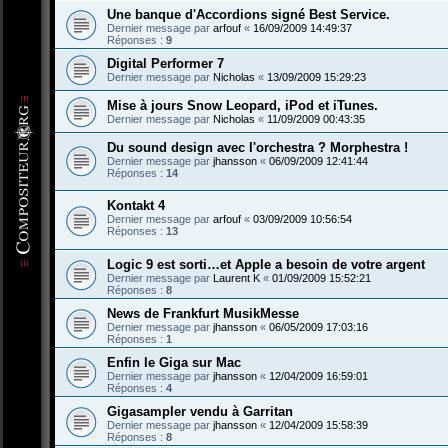
Une banque d'Accordions signé Best Service.
Dernier message par
arfouf
«
16/09/2009 14:49:37
Réponses :
9
Digital Performer 7
Dernier message par
Nicholas
«
13/09/2009 15:29:23
Mise à jours Snow Leopard, iPod et iTunes.
Dernier message par
Nicholas
«
11/09/2009 00:43:35
Du sound design avec l'orchestra ? Morphestra !
Dernier message par
jhansson
«
06/09/2009 12:41:44
Réponses :
14
Kontakt 4
Dernier message par
arfouf
«
03/09/2009 10:56:54
Réponses :
13
Logic 9 est sorti…et Apple a besoin de votre argent
Dernier message par
Laurent K
«
01/09/2009 15:52:21
Réponses :
8
News de Frankfurt MusikMesse
Dernier message par
jhansson
«
06/05/2009 17:03:16
Réponses :
1
Enfin le Giga sur Mac
Dernier message par
jhansson
«
12/04/2009 16:59:01
Réponses :
4
Gigasampler vendu à Garritan
Dernier message par
jhansson
«
12/04/2009 15:58:39
Réponses :
8