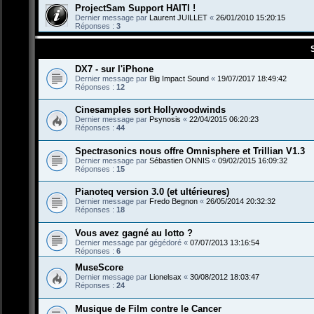
ProjectSam Support HAITI !
Dernier message par
Laurent JUILLET
«
26/01/2010 15:20:15
Réponses :
3
DX7 - sur l'iPhone
Dernier message par
Big Impact Sound
«
19/07/2017 18:49:42
Réponses :
12
Cinesamples sort Hollywoodwinds
Dernier message par
Psynosis
«
22/04/2015 06:20:23
Réponses :
44
Spectrasonics nous offre Omnisphere et Trillian V1.3
Dernier message par
Sébastien ONNIS
«
09/02/2015 16:09:32
Réponses :
15
Pianoteq version 3.0 (et ultérieures)
Dernier message par
Fredo Begnon
«
26/05/2014 20:32:32
Réponses :
18
Vous avez gagné au lotto ?
Dernier message par
gégédoré
«
07/07/2013 13:16:54
Réponses :
6
MuseScore
Dernier message par
Lionelsax
«
30/08/2012 18:03:47
Réponses :
24
Musique de Film contre le Cancer