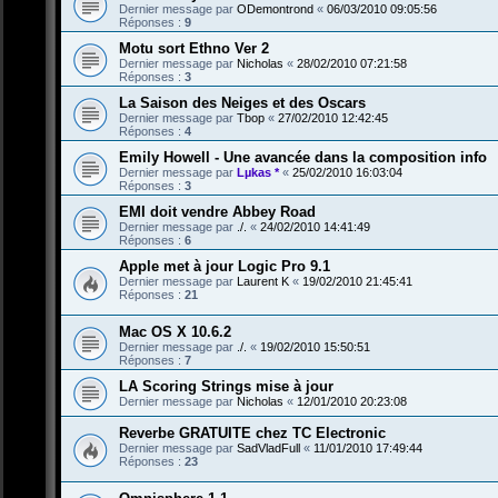
Dernier message par
ODemontrond
«
06/03/2010 09:05:56
Réponses :
9
Motu sort Ethno Ver 2
Dernier message par
Nicholas
«
28/02/2010 07:21:58
Réponses :
3
La Saison des Neiges et des Oscars
Dernier message par
Tbop
«
27/02/2010 12:42:45
Réponses :
4
Emily Howell - Une avancée dans la composition info
Dernier message par
Lµkas *
«
25/02/2010 16:03:04
Réponses :
3
EMI doit vendre Abbey Road
Dernier message par
./.
«
24/02/2010 14:41:49
Réponses :
6
Apple met à jour Logic Pro 9.1
Dernier message par
Laurent K
«
19/02/2010 21:45:41
Réponses :
21
Mac OS X 10.6.2
Dernier message par
./.
«
19/02/2010 15:50:51
Réponses :
7
LA Scoring Strings mise à jour
Dernier message par
Nicholas
«
12/01/2010 20:23:08
Reverbe GRATUITE chez TC Electronic
Dernier message par
SadVladFull
«
11/01/2010 17:49:44
Réponses :
23