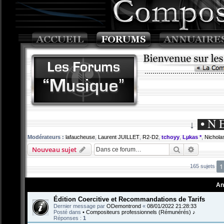
• N 
↓
Modérateurs :
lafaucheuse
,
Laurent JUILLET
,
R2-D2
,
tchoyy
,
Lµkas *
,
Nichola
Rechercher
Recherch
Nouveau sujet
1
165 sujets
An
Édition Coercitive et Recommandations de Tarifs
Dernier message par
ODemontrond
«
08/01/2022 21:28:33
Posté dans
• Compositeurs professionnels (Rémunérés) ♪
Réponses :
1