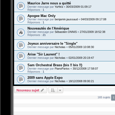
Maurice Jarre nous a quitté
Dernier message par
YuHirà
«
30/03/2009 01:09:17
Réponses :
1
Apogee Mac Only
Dernier message par
benjamin.jaussaud
«
04/03/2009 09:17:08
Réponses :
1
Nouveautés de l'Amérique
Dernier message par
Sébastien ONNIS
«
27/01/2009 18:52:38
Réponses :
21
Joyeux anniversaire le "Single"
Dernier message par
Nicholas
«
05/01/2009 10:08:30
Arise "Sir Laurent" !
Dernier message par
Nicholas
«
02/01/2009 20:19:47
Sam Orchestral Brass (bis !! bis !!)
Dernier message par
PianoPariss
«
30/12/2008 17:58:07
Réponses :
1
2009 sans Apple Expo
Dernier message par
Nicholas
«
18/12/2008 09:00:21
Nouveau sujet
1
165 sujets