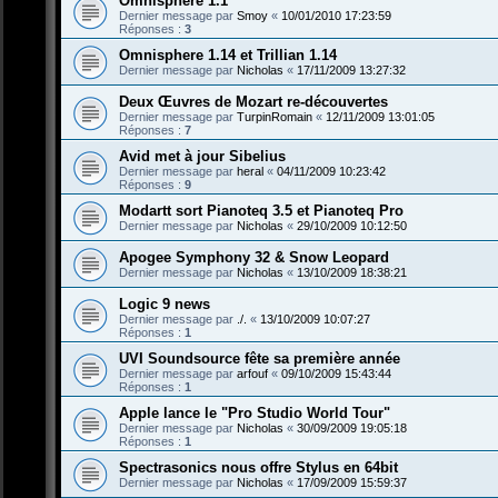
Omnisphere 1.1
Dernier message par
Smoy
«
10/01/2010 17:23:59
Réponses :
3
Omnisphere 1.14 et Trillian 1.14
Dernier message par
Nicholas
«
17/11/2009 13:27:32
Deux Œuvres de Mozart re-découvertes
Dernier message par
TurpinRomain
«
12/11/2009 13:01:05
Réponses :
7
Avid met à jour Sibelius
Dernier message par
heral
«
04/11/2009 10:23:42
Réponses :
9
Modartt sort Pianoteq 3.5 et Pianoteq Pro
Dernier message par
Nicholas
«
29/10/2009 10:12:50
Apogee Symphony 32 & Snow Leopard
Dernier message par
Nicholas
«
13/10/2009 18:38:21
Logic 9 news
Dernier message par
./.
«
13/10/2009 10:07:27
Réponses :
1
UVI Soundsource fête sa première année
Dernier message par
arfouf
«
09/10/2009 15:43:44
Réponses :
1
Apple lance le "Pro Studio World Tour"
Dernier message par
Nicholas
«
30/09/2009 19:05:18
Réponses :
1
Spectrasonics nous offre Stylus en 64bit
Dernier message par
Nicholas
«
17/09/2009 15:59:37