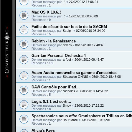
Dernier message par
./.
«
27/02/2012 17:06:21
Réponses :
1
Mac OS X 10.6.3
Dernier message par
./.
«
17/01/2011 00:43:09
Réponses :
9
Faille de sécurité sur le site de la SACEM
Dernier message par
Scalp !
«
07/06/2010 08:34:00
Réponses :
5
Rebirth - la Renaissance
Dernier message par
deb76
«
06/05/2010 17:48:40
Réponses :
1
Garritan Personal Orchestra 4
Dernier message par
arfouf
«
20/04/2010 09:45:47
Réponses :
13
Adam Audio renouvelle sa gamme d'enceintes.
Dernier message par
Sébastien ONNIS
«
05/04/2010 18:48:08
Réponses :
1
DAW Contrôle pour iPad…
Dernier message par
Nicholas
«
30/03/2010 14:51:22
Réponses :
5
Logic 9.1.1 est sorti…
Dernier message par
Smoy
«
23/03/2010 17:13:22
Réponses :
8
Spectrasonics nous offre Omnisphere et Trillian en 64b
Dernier message par
Bour Marc
«
13/03/2010 10:55:01
Réponses :
1
Alicia's Keys