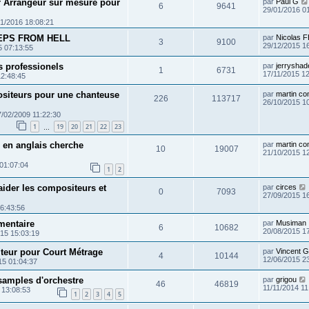
 Arrangeur sur mesure pour
par
Paul G
6
9641
29/01/2016 0
1/2016 18:08:21
TEPS FROM HELL
par
Nicolas F
3
9100
29/12/2015 1
5 07:13:55
s professionels
par
jerryshad
1
6731
17/11/2015 1
12:48:45
siteurs pour une chanteuse
par
martin co
226
113717
26/10/2015 1
7/02/2009 11:22:30
1
19
20
21
22
23
…
 en anglais cherche
par
martin co
10
19007
21/10/2015 1
01:07:04
1
2
aider les compositeurs et
par
circes
0
7093
27/09/2015 1
6:43:56
mentaire
par
Musiman
6
10682
20/08/2015 1
15 15:03:19
eur pour Court Métrage
par
Vincent G
4
10144
12/06/2015 2
15 01:04:37
amples d'orchestre
par
grigou
46
46819
11/11/2014 11
 13:08:53
1
2
3
4
5