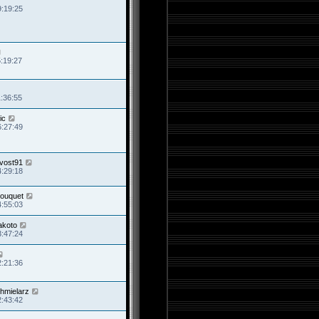
9:19:25
5:19:27
1:36:55
ic
6:27:49
vost91
4:29:18
Fouquet
4:55:03
akoto
3:47:24
2:21:36
hmielarz
2:43:42