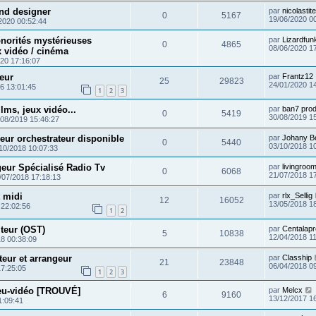
nd designer
par
nicolastit
0
5167
19/06/2020 0
2020 00:52:44
norités mystérieuses
par
Lizardfun
0
4865
08/06/2020 1
x vidéo / cinéma
20 17:16:07
eur
par
Frantz12
25
29823
24/01/2020 1
6 13:01:45
1
2
3
lms, jeux vidéo...
par
ban7 prod
0
5419
30/08/2019 1
/08/2019 15:46:27
ur orchestrateur disponible
par
Johany B
0
5440
03/10/2018 1
10/2018 10:07:33
eur Spécialisé Radio Tv
par
livingroo
0
6068
21/07/2018 1
/07/2018 17:18:13
 midi
par
rlx_Sellig
12
16052
13/05/2018 1
 22:02:56
1
2
teur (OST)
par
Centalap
5
10838
12/04/2018 1
8 00:38:09
eur et arrangeur
par
Clasship
21
23848
06/04/2018 0
17:25:05
1
2
3
eu-vidéo [TROUVÉ]
par
Melcx
6
9160
13/12/2017 1
1:09:41