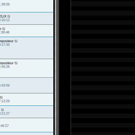
1:38:59
ELIX
6:10:12
e
2:38:48
mpositeur
0:17:30
mpositeur
2:45:26
6:43:56
7:12:29
3:21:27
:46:27