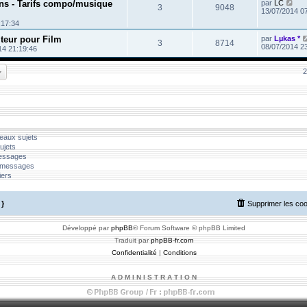
ons - Tarifs compo/musique
par
LC
3
9048
13/07/2014 0
:17:34
teur pour Film
par
Lµkas *
3
8714
08/07/2014 2
14 21:19:46
2
eaux sujets
ujets
messages
 messages
iers
}
Supprimer les co
Développé par
phpBB
® Forum Software © phpBB Limited
Traduit par
phpBB-fr.com
Confidentialité
|
Conditions
A D M I N I S T R A T I O N