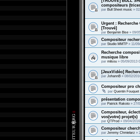
[TROUVÉ] BULL SH
compositeurs (trice
par
Bull Sheet music
»
02
Urgent : Recherche 
[Trouvé]
par
Benjamin Bise
»
09/0
Compositeur recher
par
Studio MMTP
»
11/09
Recherche composite
musique libre
par
milsou
»
05/09/2013 
[JeuxVidéo] Recher
par
JohannB
»
08/02/201
Compositeur pro ch
par
Quentin Fouquet
présentation compo
par
Patrick Rakoto
»
27/0
Compositeur, éclect
vos(votre) projet(s)
par
QTProd
»
09/04/2016
Compositeur cherch
par
Jeremy Chmielarz
»