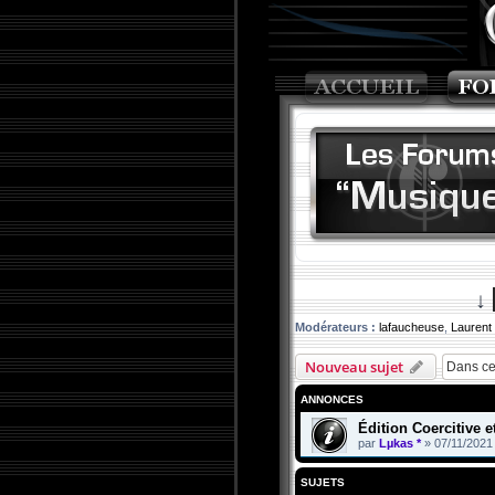
↓
Modérateurs :
lafaucheuse
,
Laurent
Nouveau sujet
ANNONCES
Édition Coercitive 
par
Lµkas *
»
07/11/2021
SUJETS