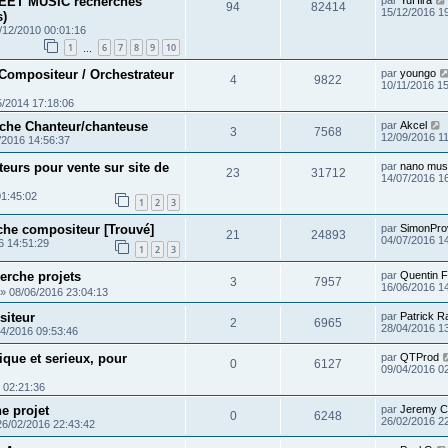
EET MUSIC recherches
94
82414
15/12/2016 1
s)
/12/2010 00:01:16
1
6
7
8
9
10
…
Compositeur / Orchestrateur
par
youngo
4
9822
10/11/2016 1
5/2014 17:18:06
che Chanteur/chanteuse
par
Akcel
3
7568
12/09/2016 1
/2016 14:56:37
urs pour vente sur site de
par
nano mus
23
31712
14/07/2016 1
01:45:02
1
2
3
che compositeur [Trouvé]
par
SimonPro
21
24893
04/07/2016 1
6 14:51:29
1
2
3
erche projets
par
Quentin 
3
7957
16/06/2016 1
»
08/06/2016 23:04:13
siteur
par
Patrick R
2
6965
28/04/2016 1
4/2016 09:53:46
ique et serieux, pour
par
QTProd
0
6127
09/04/2016 0
 02:21:36
e projet
par
Jeremy C
0
6248
26/02/2016 2
26/02/2016 22:43:42