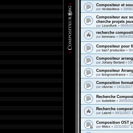
Compositeur et sou
par
nicolastiteux
»
19/06/
Compositeur aux so
cherche projets jeu
par
Lizardfunk
»
08/06/20
recherche composit
par
benmanu
»
09/04/201
Compositeur pour fi
par
ban7 production
»
30
Compositeur arrange
par
Johany Berland
»
03/
Compositeur Arrang
par
livingroomfrance
»
21
Composition format
par
rduvrac
»
14/11/2017
Recherche Composi
par
loubelette
»
20/03/201
Recherche composit
par
Laisné
»
30/11/2017 
Composition OST j
par
Melcx
»
22/11/2017 1