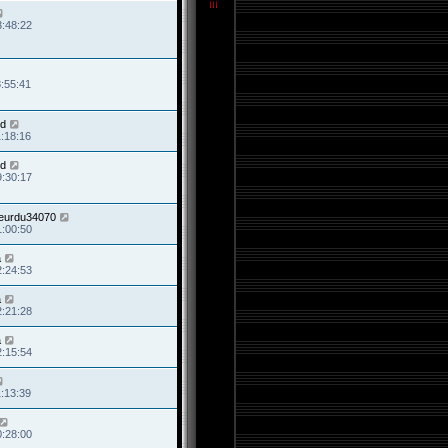
3:48:22
8:55:41
d
1:18:16
d
9:30:17
eurdu34070
1:00:50
a
2:24:53
a
2:21:28
a
2:15:54
1:13:39
0:28:00