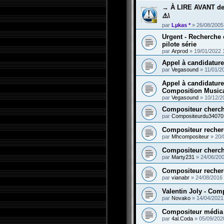
→ À LIRE AVANT d
⚠️\
par
Lµkas *
»
26/08/2005
Urgent - Recherche
pilote série
par
Arprod
»
19/01/2022 
Appel à candidature
par
Vegasound
»
11/01/2
Appel à candidature
Composition Musical
par
Vegasound
»
10/12/2
Compositeur cherch
par
Compositeurdu34070
Compositeur recherc
par
Mhcompositeur
»
20/
Compositeur cherch
par
Marty231
»
24/06/200
Compositeur recherc
par
vianabr
»
24/08/2016
Valentin Joly - Com
par
Novako
»
14/04/2021
Compositeur média (
par
4al.Coda
»
05/09/202