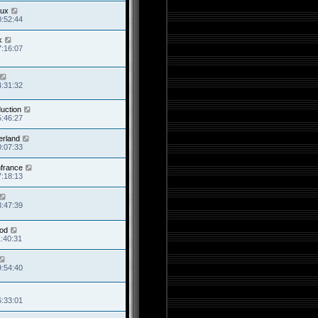
eux
0:52:44
k
7:16:07
4:31:32
uction
5:46:27
erland
0:07:33
mfrance
7:18:13
8:47:39
rod
1:40:31
9:54:40
6:33:01