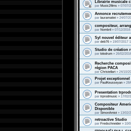
Librairie musicale 
par
Music2films
»
07/07/
Annonce recrutement
par
lauramattei
»
24/07/2
compositeur, arrang
par
Nombril
»
07/12/2016
Syl nouvel éditeur 
par
deb76
»
19/07/2017 1
Studio de création
par
lolodrum
»
26/02/201
Recherche composi
région PACA
par
Christellart
»
24/10/2
Projet exceptionnel
par
PaulKeusseyan
»
28/
Presentation trpro
par
trprodmusic
»
17/02/
Compositeur Ameri
Disponible
par
SimonAmiot
»
13/02/
retroactive Studio
par
Fredschneider
»
10/0