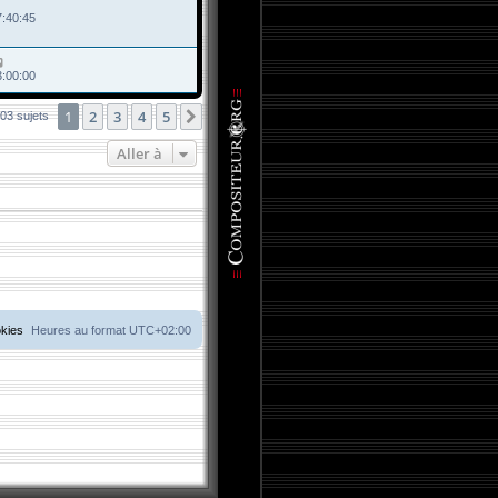
7:40:45
3:00:00
1
2
3
4
5
Suivante
03 sujets
Aller à
okies
Heures au format
UTC+02:00