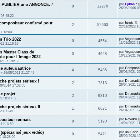
e PUBLIER une ANNONCE. /
par
Lµkas *
0
12270
26/08/2005 0
 03:48:22
 compositeur confirmé pour
par
htrois
2
52663
22/11/2022 1
11:18:04
s Trio 2022
par
Vegasoun
0
4554
11/01/2022 2
022 21:18:16
s Master Class de
par
Vegasoun
0
4648
10/12/2021 0
e pour l’Image 2022⁠
021 09:30:17
e auteur/autrice
par
Composit
4
5486
28/06/2021 2
»
29/05/2021 21:27:48
he projets sérieux !
par
DInanadi
2
7813
26/04/2021 1
06/2014 17:32:35
e projet
par
DInanadi
2
9310
26/04/2021 1
9 10:28:52
he projets sérieux II
par
DInanadi
1
6621
26/04/2021 1
 23:03:49
positeur rennais
par
Novako
0
5190
14/04/2021 1
 11:13:39
spécialisé jeux vidéo)
par
4al.Coda
0
5471
05/09/2020 1
0 10:28:00