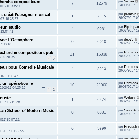
cherche compositeurs
par
YuHirà
7
12679
14/09/2017 1
2015 10:33:29
 créatif/designer musical
par
promain
1
7115
26/07/2017 0
017 16:35:37
eur, studio
par
Big Impac
4
9081
19/07/2017 1
 13:04:41
avec L'Octanphare
par
deb76
0
6018
19/07/2017 1
7:08:18
 recherche compositeurs pub
par
Romross
11
16838
29/05/2017 1
6 09:26:08
1
2
teur pour Comédie Musicale
par
Romross
4
8913
29/05/2017 1
016 10:56:47
 : un opéra-bouffe
par
Romross
10
21900
29/05/2017 1
02/2017 04:25:25
1
2
dmusic
par
Webjey
1
6474
18/02/2017 2
2017 15:19:28
can School of Modern Music
par
SimonAmi
0
6081
13/02/2017 1
2017 15:07:21
par
Fredschn
0
5990
10/01/2017 1
1/2017 10:22:55
par
YuHirà