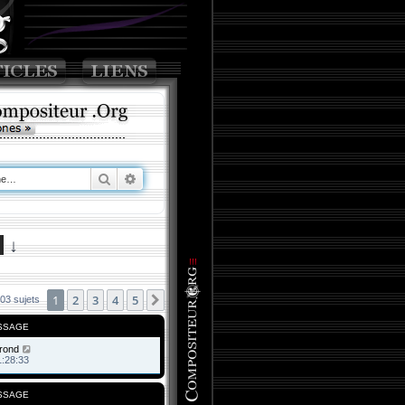
Rechercher
Recherche avancée
↓
1
2
3
4
5
Suivante
03 sujets
SSAGE
rond
1:28:33
SSAGE