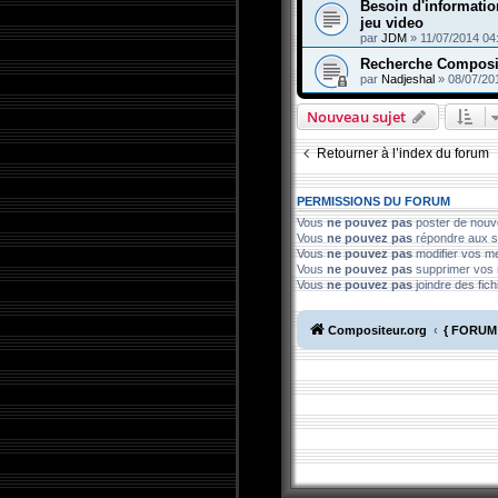
Besoin d'informati
jeu video
par
JDM
»
11/07/2014 04
Recherche Composi
par
Nadjeshal
»
08/07/20
Nouveau sujet
Retourner à l’index du forum
PERMISSIONS DU FORUM
Vous
ne pouvez pas
poster de nouv
Vous
ne pouvez pas
répondre aux s
Vous
ne pouvez pas
modifier vos 
Vous
ne pouvez pas
supprimer vos
Vous
ne pouvez pas
joindre des fich
Compositeur.org
{ FORUM 