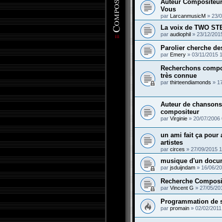
Auteur Compositeur
Vous
par
LarcanmusicM
»
23/0
La voix de TWO S
par
audiophil
»
23/12/201
Parolier cherche de
par
Emery
»
03/11/2015 
Recherchons compo
très connue
par
thirteendiamonds
»
1
Auteur de chansons
compositeur
par
Virginie
»
20/07/2006 
un ami fait ça pour 
artistes
par
circes
»
27/09/2015 1
musique d'un docu
par
jsduijndam
»
16/06/20
Recherche Composit
par
Vincent G
»
27/05/20
Programmation de s
par
promain
»
02/02/2011