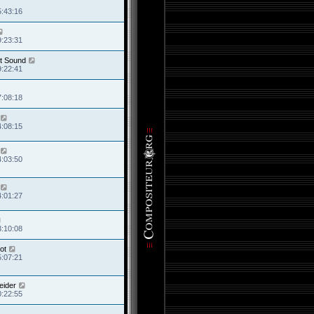
5:43:16
9:23:31
t Sound
9:22:41
7:08:18
4:08:15
4:03:50
4:01:27
3:10:08
ot
5:07:21
eider
0:22:55