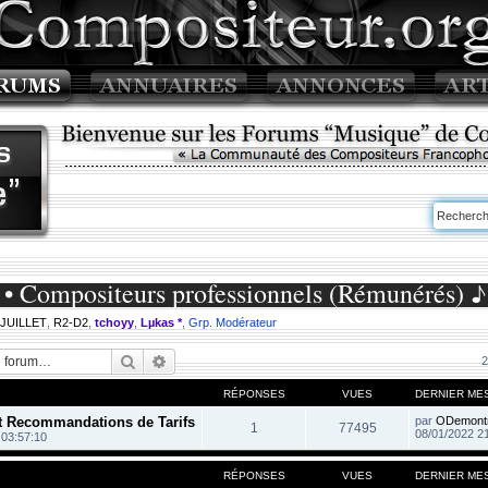
• Compositeurs professionnels (Rémunérés) ♪
 JUILLET
,
R2-D2
,
tchoyy
,
Lµkas *
,
Grp. Modérateur
Rechercher
Recherche avancée
2
RÉPONSES
VUES
DERNIER ME
et Recommandations de Tarifs
par
ODemont
1
77495
08/01/2022 2
 03:57:10
RÉPONSES
VUES
DERNIER ME