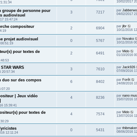
10/02/2017 2
21:31:34
n groupe de personne pour
par
Jabberwo
3
7217
04/02/2017 2
ts audiovisuel
17 15:47:24
herche compositeur
par
jlbr
2
6904
10/11/2016 1
4:19
e projet audiovisuel
par
Novako
0
5767
10/11/2016 0
 00:51:19
ur(s) pour textes de
par
Mido
2
6491
01/10/2016 0
:48:53
lm STAR WARS
par
Jack926
3
7610
07/09/2016 1
6 20:57:34
n duo sur des compos
par
Forêt
6
8402
24/08/2016 1
6:07:20
siteur | Jeux vidéo
par
nano mus
4
8236
15/07/2016 1
]
16 15:39:41
iteur(s) pour textes de
par
Mido
4
7574
13/07/2016 1
:30:29
yricistes
par
thibmake
0
5431
08/06/2016 1
016 12:11:24