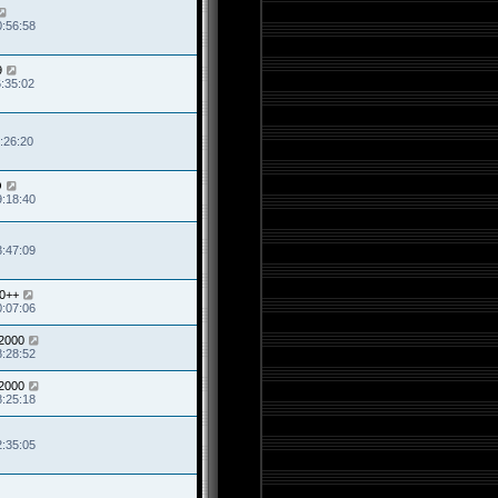
0:56:58
9
6:35:02
:26:20
O
9:18:40
3:47:09
00++
0:07:06
2000
8:28:52
2000
8:25:18
2:35:05