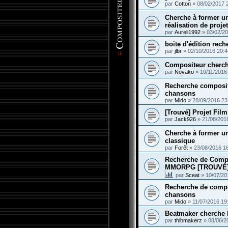
par
Cotton
»
08/02/2017 
Cherche à former u
réalisation de proje
par
Aureli1992
»
03/02/20
boite d'édition rec
par
jlbr
»
02/10/2016 20:4
Compositeur cherch
par
Novako
»
10/11/2016
Recherche composite
chansons
par
Mido
»
28/09/2016 23
[Trouvé] Projet Fi
par
Jack926
»
21/08/201
Cherche à former u
classique
par
Forêt
»
23/08/2016 1
Recherche de Compo
MMORPG [TROUVÉ
par
Sceat
»
10/07/20
Recherche de compos
chansons
par
Mido
»
11/07/2016 19
Beatmaker cherche l
par
thibmakerz
»
08/06/2