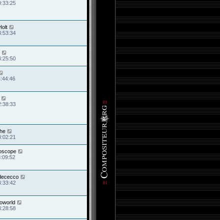
0:33:25
olt
3:53:34
4:25:50
4:44:46
2:38:33
che
8:02:21
oscope
3:09:52
.dececco
4:33:42
oworld
3:28:58