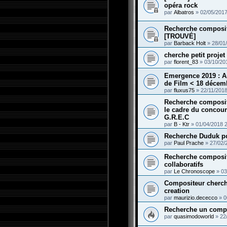
opéra rock
par
Albatros
»
02/05/2017
Recherche composit
[TROUVÉ]
par
Barback Holt
»
28/01
cherche petit projet
par
florent_83
»
03/10/20
Emergence 2019 : A
de Film < 18 décem
par
fluxus75
»
22/11/2018
Recherche composit
le cadre du concour
G.R.E.C
par
B - Ktr
»
01/04/2018 
Recherche Duduk p
par
Paul Prache
»
27/02/
Recherche composit
collaboratifs
par
Le Chronoscope
»
03
Compositeur cherch
creation
par
maurizio.dececco
»
0
Recherche un comp
par
quasimodoworld
»
22