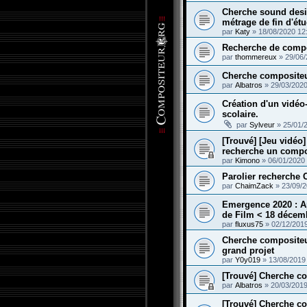
Cherche sound desig
métrage de fin d'ét
par
Katy
»
18/08/2020 12
Recherche de compo
par
thommereux
»
29/06/
Cherche compositeu
par
Albatros
»
29/03/2020
Création d'un vidéo
scolaire.
par
Sylveur
»
25/01/
[Trouvé] [Jeu vidéo]
recherche un compo
par
Kimono
»
06/01/2020
Parolier recherche 
par
ChaimZack
»
23/09/2
Emergence 2020 : A
de Film < 18 décem
par
fluxus75
»
02/12/201
Cherche compositeur
grand projet
par
Y0y019
»
13/08/2019
[Trouvé] Cherche co
par
Albatros
»
20/03/2019
[Trouvé] Cherche co