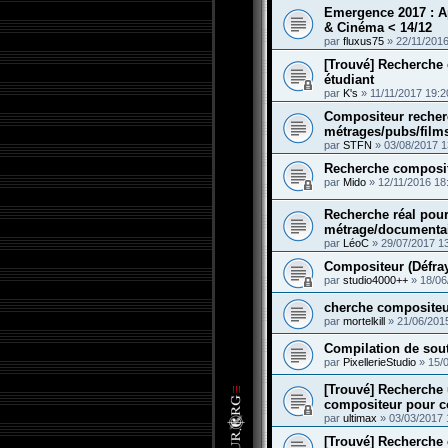
Emergence 2017 : A
& Cinéma < 14/12
par
fluxus75
»
22/11/2016
[Trouvé] Recherche
étudiant
par
K's
»
11/11/2017 19:2
Compositeur recher
métrages/pubs/films
par
STFN
»
03/08/2017 1
Recherche composit
par
Mido
»
12/11/2016 18
Recherche réal pour
métrage/documentair
par
LéoC
»
29/07/2017 1
Compositeur (Défra
par
studio4000++
»
18/06
cherche compositeu
par
mortelkill
»
21/06/201
Compilation de sou
par
PixellerieStudio
»
15/
[Trouvé] Recherche
compositeur pour c
par
ultimax
»
03/03/2017 
[Trouvé] Recherche 