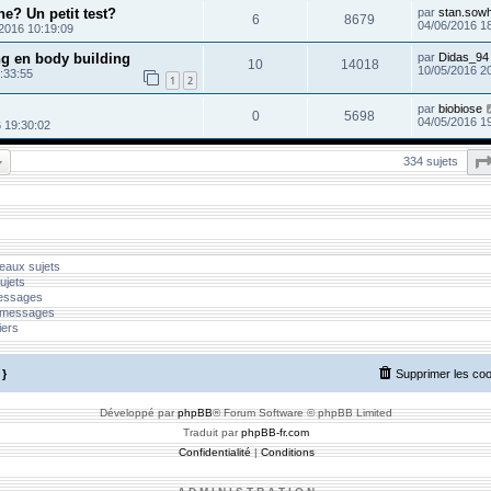
? Un petit test?
par
stan.sow
6
8679
04/06/2016 1
2016 10:19:09
g en body building
par
Didas_94
10
14018
10/05/2016 2
:33:55
1
2
par
biobiose
0
5698
04/05/2016 1
 19:30:02
334 sujets
eaux sujets
ujets
messages
 messages
iers
}
Supprimer les co
Développé par
phpBB
® Forum Software © phpBB Limited
Traduit par
phpBB-fr.com
Confidentialité
|
Conditions