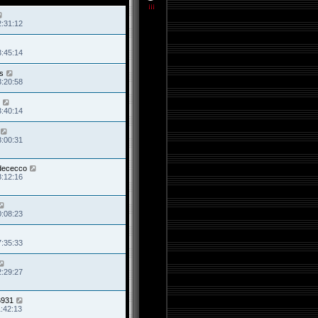
2:31:12
3:45:14
ss
3:20:58
3:40:14
8:00:31
.dececco
8:12:16
0:08:23
7:35:33
2:29:27
6931
1:42:13