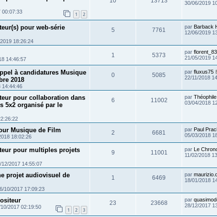
10
13713
30/06/2019 1
 00:07:33
1
2
eur(s) pour web-série
par
Barback H
5
7761
12/06/2019 1
/2019 18:26:24
par
florent_83
1
5373
21/05/2019 1
18 14:46:57
ppel à candidatures Musique
par
fluxus75
0
5085
22/11/2018 1
bre 2018
 14:44:46
eur pour collaboration dans
par
Théophile
6
11002
03/04/2018 1
s 5x2 organisé par le
22:26:22
our Musique de Film
par
Paul Pra
2
6681
05/03/2018 1
2018 18:02:26
eur pour multiples projets
par
Le Chron
9
11001
11/02/2018 1
/12/2017 14:55:07
e projet audiovisuel de
par
maurizio
1
6469
18/01/2018 1
6/10/2017 17:09:23
ositeur
par
quasimod
23
23668
28/12/2017 1
/10/2017 02:19:50
1
2
3