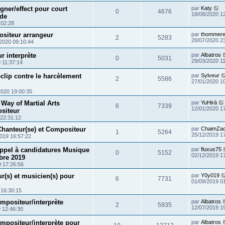
ner/effect pour court
par
Katy
0
4676
18/08/2020 1
ude
:02:28
siteur arrangeur
par
thommer
2
5283
20/07/2020 2
2020 09:10:44
r interprète
par
Albatros
0
5031
29/03/2020 1
 11:37:14
-clip contre le harcèlement
par
Sylveur
2
5586
27/01/2020 1
2020 19:00:35
 Way of Martial Arts
par
YuHirà
6
7339
12/01/2020 1
siteur
 22:31:12
Chanteur(se) et Compositeur
par
ChaimZa
1
5264
25/12/2019 1
019 16:57:22
ppel à candidatures Musique
par
fluxus75
0
5152
02/12/2019 1
bre 2019
9 17:26:56
(s) et musicien(s) pour
par
Y0y019
6
7731
01/09/2019 0
 16:30:15
mpositeur/interprète
par
Albatros
2
5935
12/07/2019 1
 12:46:30
mpositeur/interprète pour
par
Albatros