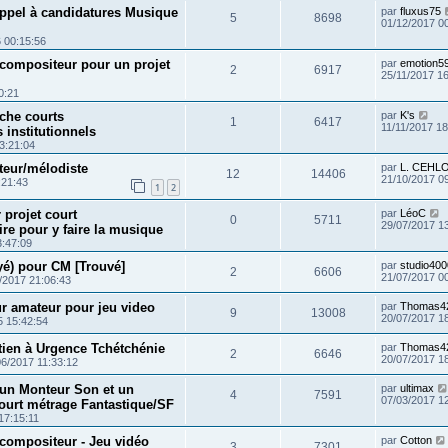
ppel à candidatures Musique
par
fluxus75
5
8698
01/12/2017 0
 00:15:56
 compositeur pour un projet
par
emotion5
2
6917
25/11/2017 1
0:21
che courts
par
K's
1
6417
11/11/2017 18
 institutionnels
3:21:04
eur/mélodiste
par
L. CEHL
12
14406
21/10/2017 0
:21:43
1
2
 projet court
par
LéoC
0
5711
29/07/2017 1
e pour y faire la musique
3:47:09
yé) pour CM [Trouvé]
par
studio40
2
6606
21/07/2017 0
/2017 21:06:43
r amateur pour jeu video
par
Thomas4
9
13008
20/07/2017 1
5 15:42:54
tien à Urgence Tchétchénie
par
Thomas4
2
6646
20/07/2017 1
06/2017 11:33:12
 un Monteur Son et un
par
ultimax
4
7591
07/03/2017 1
ourt métrage Fantastique/SF
17:15:11
compositeur - Jeu vidéo
par
Cotton
3
7301