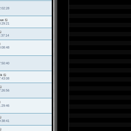
2:02:28
eux
3:29:21
1:37:14
0:08:48
7:50:40
ck
7:43:08
7:26:56
1:29:46
9:38:41