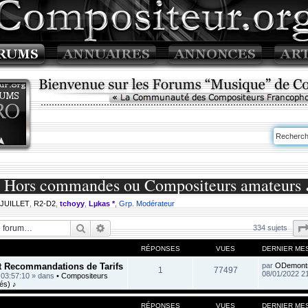
• Hors commandes ou Compositeurs amateurs 
 JUILLET
,
R2-D2
,
tchoyy
,
Lµkas *
,
Grp. Modérateur
Rechercher
Recherche avancée
334 sujets
RÉPONSES
VUES
DERNIER ME
et Recommandations de Tarifs
par
ODemont
1
77497
08/01/2022 2
 03:57:10
» dans
• Compositeurs
és) ♪
RÉPONSES
VUES
DERNIER ME