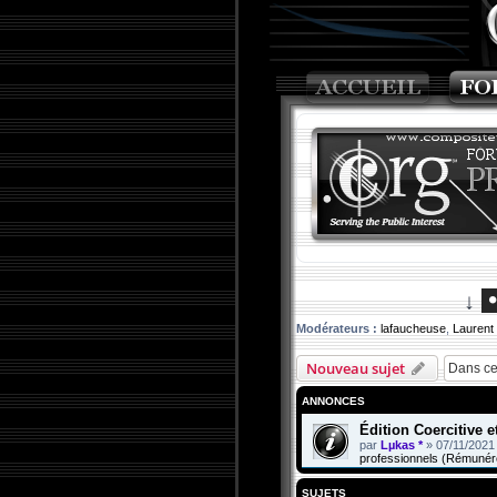
↓
Modérateurs :
lafaucheuse
,
Laurent
Nouveau sujet
ANNONCES
Édition Coercitive 
par
Lµkas *
»
07/11/2021
professionnels (Rémunér
SUJETS