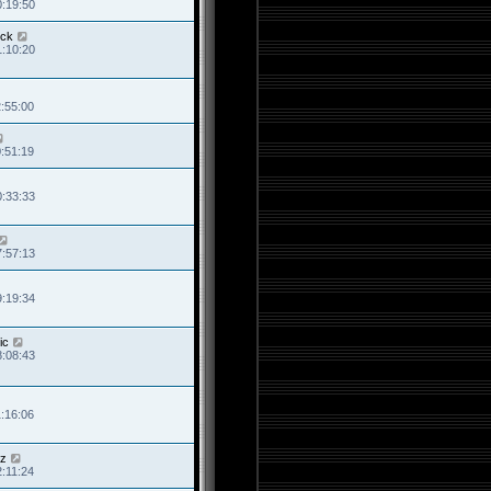
0:19:50
ck
1:10:20
2:55:00
0:51:19
0:33:33
7:57:13
9:19:34
ic
8:08:43
1:16:06
rz
2:11:24