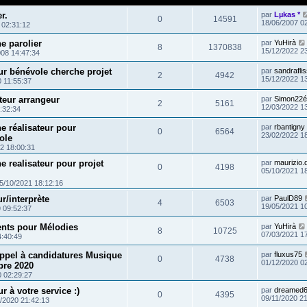
r.
par
Lµkas *
0
14591
18/06/2007 0
 02:31:12
e parolier
par
YuHirà
8
1370838
15/12/2022 2
008 14:47:34
r bénévole cherche projet
par
sandrafli
2
4942
15/12/2022 1
0 11:55:37
eur arrangeur
par
Simon22é
2
5161
12/03/2022 1
:32:34
e réalisateur pour
par
rbantigny
0
6564
23/02/2022 1
ole
2 18:00:31
 realisateur pour projet
par
maurizio
0
4198
05/10/2021 1
5/10/2021 18:12:16
r/interprète
par
PaulD89
4
6503
19/05/2021 1
 09:52:37
nts pour Mélodies
par
YuHirà
8
10725
07/03/2021 1
4:40:49
ppel à candidatures Musique
par
fluxus75
0
4738
01/12/2020 0
bre 2020
0 02:29:27
 à votre service :)
par
dreamed
0
4395
09/11/2020 2
/2020 21:42:13