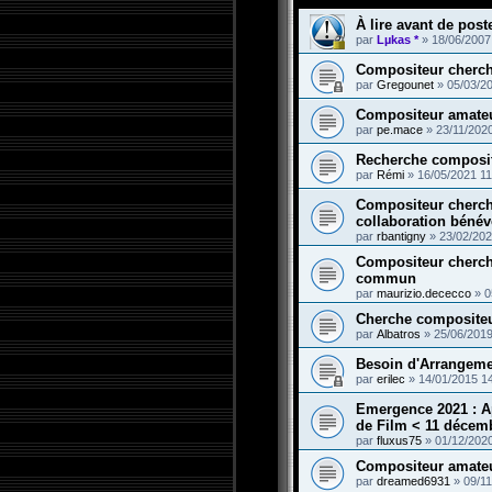
À lire avant de poste
par
Lµkas *
»
18/06/2007
Compositeur cherch
par
Gregounet
»
05/03/2
Compositeur amateu
par
pe.mace
»
23/11/202
Recherche composit
par
Rémi
»
16/05/2021 11
Compositeur cherch
collaboration bénév
par
rbantigny
»
23/02/202
Compositeur cherche
commun
par
maurizio.dececco
»
0
Cherche compositeu
par
Albatros
»
25/06/2019
Besoin d'Arrangeme
par
erilec
»
14/01/2015 1
Emergence 2021 : A
de Film < 11 décem
par
fluxus75
»
01/12/202
Compositeur amateur
par
dreamed6931
»
09/11