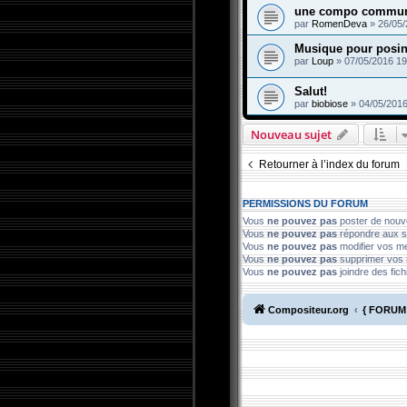
une compo commune
par
RomenDeva
»
26/05/
Musique pour posin
par
Loup
»
07/05/2016 19
Salut!
par
biobiose
»
04/05/2016
Nouveau sujet
Retourner à l’index du forum
PERMISSIONS DU FORUM
Vous
ne pouvez pas
poster de nouv
Vous
ne pouvez pas
répondre aux s
Vous
ne pouvez pas
modifier vos 
Vous
ne pouvez pas
supprimer vos
Vous
ne pouvez pas
joindre des fich
Compositeur.org
{ FORUM 