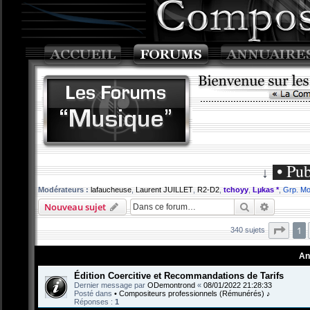
• Pub
↓
Modérateurs :
lafaucheuse
,
Laurent JUILLET
,
R2-D2
,
tchoyy
,
Lµkas *
,
Grp. Mo
Rechercher
Recherch
Nouveau sujet
Page
1
340 sujets
An
Édition Coercitive et Recommandations de Tarifs
Dernier message par
ODemontrond
«
08/01/2022 21:28:33
Posté dans
• Compositeurs professionnels (Rémunérés) ♪
Réponses :
1