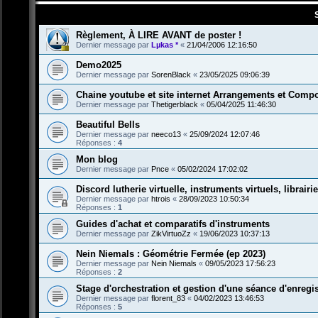
Règlement, À LIRE AVANT de poster !
Dernier message par
Lµkas *
«
21/04/2006 12:16:50
Demo2025
Dernier message par
SorenBlack
«
23/05/2025 09:06:39
Chaine youtube et site internet Arrangements et Compo
Dernier message par
Thetigerblack
«
05/04/2025 11:46:30
Beautiful Bells
Dernier message par
neeco13
«
25/09/2024 12:07:46
Réponses :
4
Mon blog
Dernier message par
Pnce
«
05/02/2024 17:02:02
Discord lutherie virtuelle, instruments virtuels, librairi
Dernier message par
htrois
«
28/09/2023 10:50:34
Réponses :
1
Guides d'achat et comparatifs d'instruments
Dernier message par
ZikVirtuoZz
«
19/06/2023 10:37:13
Nein Niemals : Géométrie Fermée (ep 2023)
Dernier message par
Nein Niemals
«
09/05/2023 17:56:23
Réponses :
2
Stage d'orchestration et gestion d'une séance d'enregi
Dernier message par
florent_83
«
04/02/2023 13:46:53
Réponses :
5