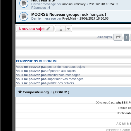
Nouveau site
Dernier message par
monsieurmickey
«
23/01/2018 18:24:52
Réponses :
6
MOORSE Nouveau groupe rock français !
Dernier message par
Fred.Matt
«
29/09/2017 18:50:08
Nouveau sujet
Page
1
340 sujets
PERMISSIONS DU FORUM
Vous
ne pouvez pas
poster de nouveaux sujets
Vous
ne pouvez pas
répondre aux sujets
Vous
ne pouvez pas
modifier vos messages
Vous
ne pouvez pas
supprimer vos messages
Vous
ne pouvez pas
joindre des fichiers
Compositeur.org
{ FORUM }
Développé par
phpBB
® F
Traduit p
Confidentia
A D M I N 