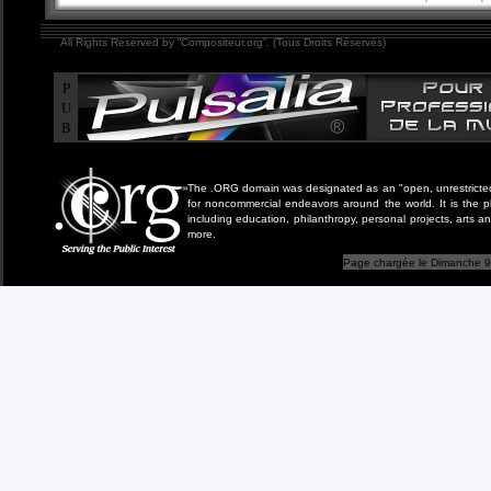
All Rights Reserved by “Compositeur.org”. (Tous Droits Réservés)
P
U
B
The .ORG domain was designated as an "open, unrestricted" 
for noncommercial endeavors around the world. It is the 
including education, philanthropy, personal projects, arts a
more.
Page chargée le Dimanche 9 