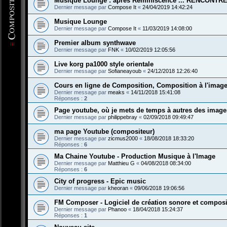
Musique Lounge : après Réminiscence ... RENCONTRE
Dernier message par
Compose It
«
24/04/2019 14:42:24
Musique Lounge
Dernier message par
Compose It
«
11/03/2019 14:08:00
Premier album synthwave
Dernier message par
FNK
«
10/02/2019 12:05:56
Live korg pa1000 style orientale
Dernier message par
Sofianeayoub
«
24/12/2018 12:26:40
Cours en ligne de Composition, Composition à l'image 
Dernier message par
meaks
«
14/11/2018 15:41:08
Réponses :
2
Page youtube, où je mets de temps à autres des ima
Dernier message par
philippebray
«
02/09/2018 09:49:47
ma page Youtube (compositeur)
Dernier message par
zicmus2000
«
18/08/2018 18:33:20
Réponses :
6
Ma Chaine Youtube - Production Musique à l'Image
Dernier message par
Matthieu G
«
04/08/2018 08:34:00
Réponses :
6
City of progress - Epic music
Dernier message par
kheoran
«
09/06/2018 19:06:56
FM Composer - Logiciel de création sonore et composi
Dernier message par
Phanoo
«
18/04/2018 15:24:37
Réponses :
1