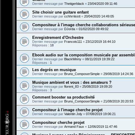
Dernier message par
Thetigerblack
«
23/04/2020 09:11:46
Site choisir une guitare enfant
Dernier message par
cchhrriisstt
«
20/04/2020 14:49:05
Compositeur à l'image cherche collaborations sérieus
Dernier message par
DJorda
«
01/02/2020 09:49:02
Enregistrement d'Orchestre
Dernier message par
Francois111
«
23/12/2019 16:44:10
Réponses :
18
Ebook audio sur la composition musicale par assemb
Dernier message par
BlackWinny
«
08/11/2019 19:39:22
Réponses :
1
Les degrés en musique
Dernier message par
Bruno_ComposerSimple
«
29/08/2019 14:24:36
Musique ambient et vous : des amateurs ?
Dernier message par
florent_83
«
25/08/2019 19:09:20
Réponses :
3
Comment booster sa productivité
Dernier message par
Bruno_ComposerSimple
«
21/08/2019 20:20:53
Compositeur à l'image cherche projet
Dernier message par
Valentin Joly
«
07/08/2019 19:06:21
Compositeur cherche projet
Dernier message par
Armand Faux
«
12/06/2019 11:47:46