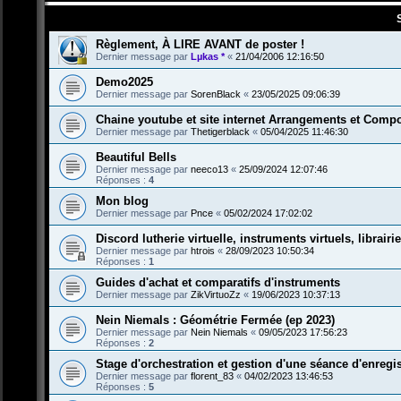
Règlement, À LIRE AVANT de poster !
Dernier message par
Lµkas *
«
21/04/2006 12:16:50
Demo2025
Dernier message par
SorenBlack
«
23/05/2025 09:06:39
Chaine youtube et site internet Arrangements et Compo
Dernier message par
Thetigerblack
«
05/04/2025 11:46:30
Beautiful Bells
Dernier message par
neeco13
«
25/09/2024 12:07:46
Réponses :
4
Mon blog
Dernier message par
Pnce
«
05/02/2024 17:02:02
Discord lutherie virtuelle, instruments virtuels, librairi
Dernier message par
htrois
«
28/09/2023 10:50:34
Réponses :
1
Guides d'achat et comparatifs d'instruments
Dernier message par
ZikVirtuoZz
«
19/06/2023 10:37:13
Nein Niemals : Géométrie Fermée (ep 2023)
Dernier message par
Nein Niemals
«
09/05/2023 17:56:23
Réponses :
2
Stage d'orchestration et gestion d'une séance d'enregi
Dernier message par
florent_83
«
04/02/2023 13:46:53
Réponses :
5