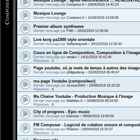
Musique Lounge : après Réminiscence ... RENCONTRE
Dernier message par
Compose It
«
24/04/2019 14:42:24
Musique Lounge
Dernier message par
Compose It
«
11/03/2019 14:08:00
Premier album synthwave
Dernier message par
FNK
«
10/02/2019 12:05:56
Live korg pa1000 style orientale
Dernier message par
Sofianeayoub
«
24/12/2018 12:26:40
Cours en ligne de Composition, Composition à l'image 
Dernier message par
meaks
«
14/11/2018 15:41:08
Réponses :
2
Page youtube, où je mets de temps à autres des ima
Dernier message par
philippebray
«
02/09/2018 09:49:47
ma page Youtube (compositeur)
Dernier message par
zicmus2000
«
18/08/2018 18:33:20
Réponses :
6
Ma Chaine Youtube - Production Musique à l'Image
Dernier message par
Matthieu G
«
04/08/2018 08:34:00
Réponses :
6
City of progress - Epic music
Dernier message par
kheoran
«
09/06/2018 19:06:56
FM Composer - Logiciel de création sonore et composi
Dernier message par
Phanoo
«
18/04/2018 15:24:37
Réponses :
1