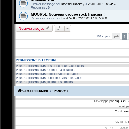
Nouveau site
Dernier message par
monsieurmickey
«
23/01/2018 18:24:52
Réponses :
6
MOORSE Nouveau groupe rock français !
Dernier message par
Fred.Matt
«
29/09/2017 18:50:08
Nouveau sujet
Page
1
340 sujets
PERMISSIONS DU FORUM
Vous
ne pouvez pas
poster de nouveaux sujets
Vous
ne pouvez pas
répondre aux sujets
Vous
ne pouvez pas
modifier vos messages
Vous
ne pouvez pas
supprimer vos messages
Vous
ne pouvez pas
joindre des fichiers
Compositeur.org
{ FORUM }
Développé par
phpBB
® F
Traduit p
Confidentia
A D M I N 