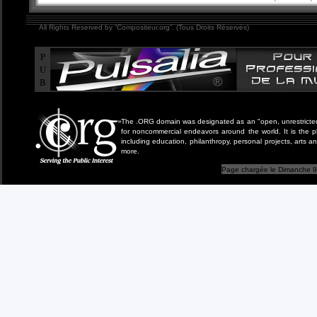
All Rights Reserved by “Compositeur.org”. (Tous Droits Réservés)
P
U
B
The .ORG domain was designated as an "open, unrestricted" 
for noncommercial endeavors around the world. It is the 
including education, philanthropy, personal projects, arts a
more.
Page chargée le Dimanche 9 