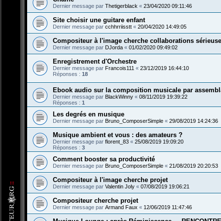
Dernier message par
Thetigerblack
«
23/04/2020 09:11:46
Site choisir une guitare enfant
Dernier message par
cchhrriisstt
«
20/04/2020 14:49:05
Compositeur à l'image cherche collaborations sérieus
Dernier message par
DJorda
«
01/02/2020 09:49:02
Enregistrement d'Orchestre
Dernier message par
Francois111
«
23/12/2019 16:44:10
Réponses :
18
Ebook audio sur la composition musicale par assemb
Dernier message par
BlackWinny
«
08/11/2019 19:39:22
Réponses :
1
Les degrés en musique
Dernier message par
Bruno_ComposerSimple
«
29/08/2019 14:24:36
Musique ambient et vous : des amateurs ?
Dernier message par
florent_83
«
25/08/2019 19:09:20
Réponses :
3
Comment booster sa productivité
Dernier message par
Bruno_ComposerSimple
«
21/08/2019 20:20:53
Compositeur à l'image cherche projet
Dernier message par
Valentin Joly
«
07/08/2019 19:06:21
Compositeur cherche projet
Dernier message par
Armand Faux
«
12/06/2019 11:47:46