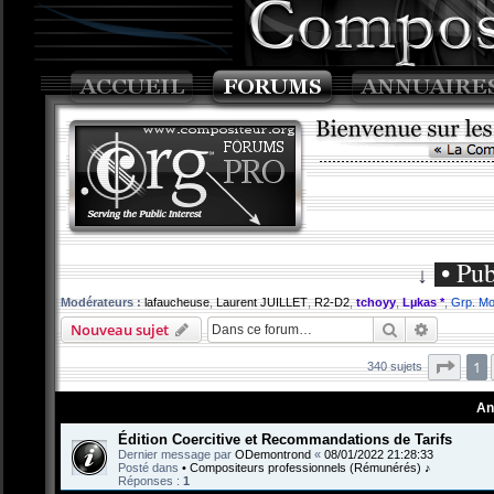
• Pub
↓
Modérateurs :
lafaucheuse
,
Laurent JUILLET
,
R2-D2
,
tchoyy
,
Lµkas *
,
Grp. Mo
Rechercher
Recherch
Nouveau sujet
Page
1
340 sujets
An
Édition Coercitive et Recommandations de Tarifs
Dernier message par
ODemontrond
«
08/01/2022 21:28:33
Posté dans
• Compositeurs professionnels (Rémunérés) ♪
Réponses :
1