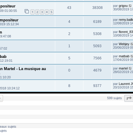
positeur
par
grigou
43
38308
30/08/2019 1
09 01:00:55
1
2
3
4
5
mpositeur
par
remy.baill
4
6189
12/08/2019 1
2019 15:12:34
on
par
florent_83
2
5308
10/08/2019 1
19:47:08
par
Webjey
1
5093
20/06/2019 0
57:02
tbab
par
matbab
5
7566
17/04/2019 0
 12:19:01
an Martel - La musique au
par
martel
0
4679
28/02/2019 2
n
1:10:20
par
Laurent 
8
9377
20/10/2018 1
2018 10:24:12
599 sujets
eaux sujets
ujets