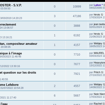
OSTER - S.V.P.
par
Lµkas *
0
10899
04/02/2006 0
 03:59:50
par
htrois
3
47186
17/03/2024 1
13/03/2019 14:20:23
orrectement
par
jean taob
0
3888
02/01/2024 1
24 13:06:57
par
htrois
1
6192
21/06/2023 1
3 13:16:21
stan, compositeur amateur
par
Webjey
1
4157
16/05/2023 1
 20:08:05
ique à l'image
par
MAUREL 
0
7710
03/03/2023 1
3/03/2023 11:48:48
par
Heavyisn
0
7677
13/12/2022 1
/12/2022 13:30:16
et question sur les droits
par
Pritch
0
7921
27/10/2022 2
1:40:55
aume Lefebvre
par
Webjey
2
4557
14/08/2022 1
»
31/07/2022 10:54:28
par
Nein Niem
6
5667
17/03/2022 1
/2021 11:17:40
 l'eau
par
Rachel