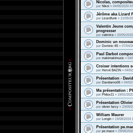
Nicolas, compositeu
par
Nikoï
»
04/06/2020 07
Jérôme aka Lizard 
par
Lizardfunk
»
21/05/20
Valentin Jeune comp
progresser
par
valentra
»
20/05/2020
Dominic un nouvea
par
Dominic-85
»
07/04/2
Paul Darbot compos
par
makimakimusic
»
04/
Croiser intentions s
par
Hervé BAZIN
»
04/02
Présentation - Davi
par
Davidarno06
»
04/02
Ma présentation : P
par
Philox21
»
19/01/202
Présentation Olivier
par
olivier farcy
»
23/09/2
William Maurer
par
Longin
»
19/08/2019 
Présentation pe.ma
par
pe.mace
»
29/08/201