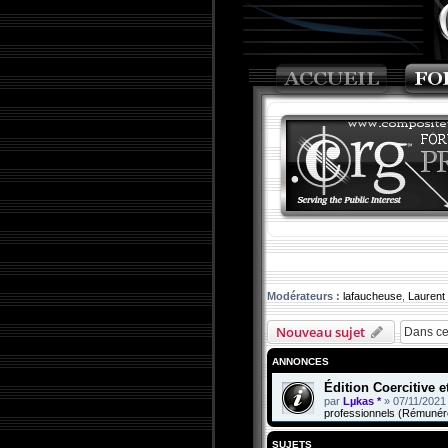
Modérateurs :
lafaucheuse
,
Laurent
Nouveau sujet
ANNONCES
Édition Coercitive 
par
Lµkas *
»
07/11/2021
professionnels (Rémunér
SUJETS