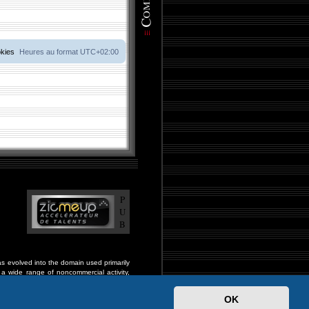
okies
Heures au format
UTC+02:00
P
U
B
s evolved into the domain used primarily
a wide range of noncommercial activity,
and fraternal organizations, and much much
OK