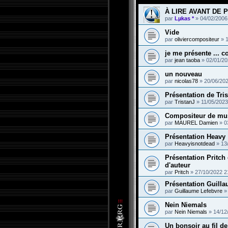
À LIRE AVANT DE P
par
Lµkas *
»
04/02/2006
Vide
par
oliviercompositeur
»
je me présente ... c
par
jean taoba
»
02/01/20
un nouveau
par
nicolas78
»
20/06/202
Présentation de Tri
par
TristanJ
»
11/05/2023
Compositeur de mus
par
MAUREL Damien
»
0
Présentation Heavy
par
Heavyisnotdead
»
13
Présentation Pritch 
d'auteur
par
Pritch
»
27/10/2022 2
Présentation Guill
par
Guillaume Lefebvre
Nein Niemals
par
Nein Niemals
»
14/12
Un bonsoir au fil de