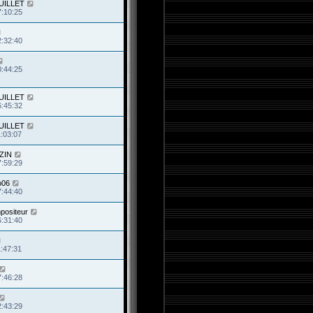
JUILLET
7:10:25
2:32:40
0:44:25
JUILLET
6:45:32
JUILLET
1:03:07
ZIN
7:59:29
o06
7:44:40
mpositeur
6:31:40
1:47:31
7:46:28
2:43:29