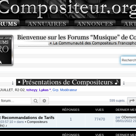
• Présentations de Compositeurs ♪
↓
↓
 JUILLET
,
R2-D2
,
tchoyy
,
Lµkas *
,
Grp. Modérateur
Rechercher
Recherche avancée
599 sujets
RÉPONSES
VUES
DERNIER ME
et Recommandations de Tarifs
par
ODemont
1
77470
08/01/2022 2
 03:57:10
» dans
• Compositeurs
és) ♪
RÉPONSES
VUES
DERNIER ME