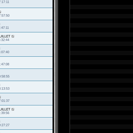
7:17:11
7:57:50
:47:11
JUILLET
6:32:44
5:07:40
1:47:08
9:58:55
3:13:53
7:01:37
JUILLET
1:39:56
9:27:27