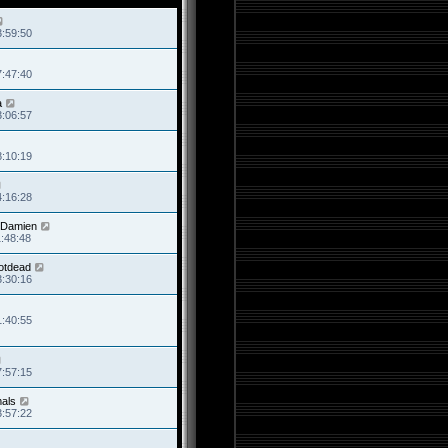
3:59:50
7:47:40
a
3:06:57
8:10:19
4:16:28
Damien
1:48:48
otdead
3:30:16
1:40:55
7:57:15
als
3:57:22