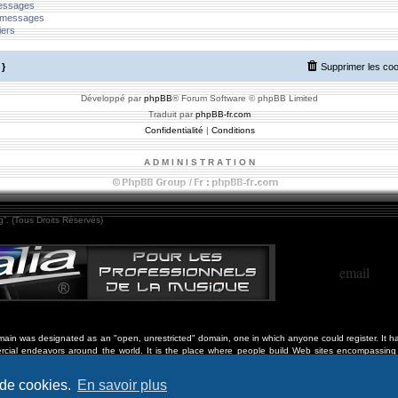
messages
 messages
iers
}
Supprimer les co
Développé par
phpBB
® Forum Software © phpBB Limited
Traduit par
phpBB-fr.com
Confidentialité
|
Conditions
A D M I N I S T R A T I O N
”. (Tous Droits Réservés)
email
in was designated as an "open, unrestricted" domain, one in which anyone could register. It ha
cial endeavors around the world. It is the place where people build Web sites encompassing 
ation, philanthropy, personal projects, arts and culture, community and civic activities, social 
 de cookies.
En savoir plus