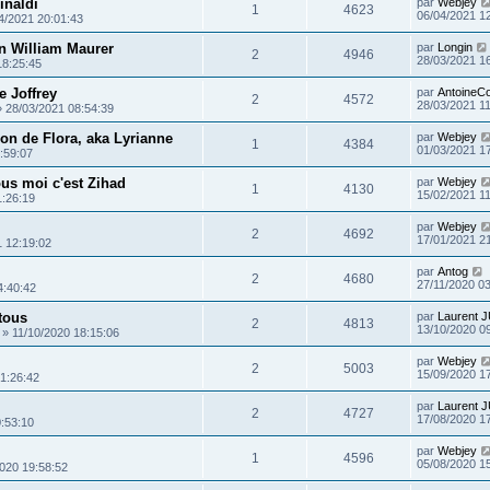
inaldi
par
Webjey
1
4623
06/04/2021 1
4/2021 20:01:43
n William Maurer
par
Longin
2
4946
28/03/2021 1
18:25:45
e Joffrey
par
AntoineC
2
4572
28/03/2021 1
»
28/03/2021 08:54:39
ion de Flora, aka Lyrianne
par
Webjey
1
4384
01/03/2021 1
:59:07
tous moi c'est Zihad
par
Webjey
1
4130
15/02/2021 1
1:26:19
par
Webjey
2
4692
17/01/2021 2
1 12:19:02
par
Antog
2
4680
27/11/2020 0
4:40:42
 tous
par
Laurent 
2
4813
13/10/2020 0
»
11/10/2020 18:15:06
par
Webjey
2
5003
15/09/2020 1
1:26:42
par
Laurent 
2
4727
17/08/2020 1
:53:10
par
Webjey
1
4596
05/08/2020 1
020 19:58:52