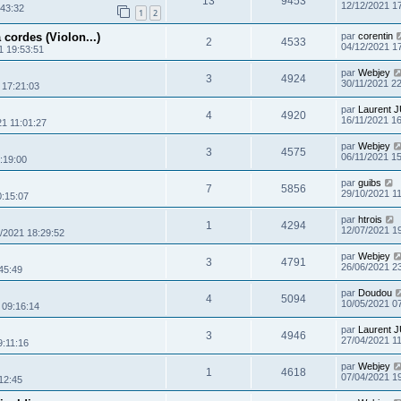
13
9453
12/12/2021 1
:43:32
1
2
 cordes (Violon...)
par
corentin
2
4533
04/12/2021 1
1 19:53:51
par
Webjey
3
4924
30/11/2021 22
 17:21:03
par
Laurent 
4
4920
16/11/2021 1
21 11:01:27
par
Webjey
3
4575
06/11/2021 1
:19:00
par
guibs
7
5856
29/10/2021 1
0:15:07
par
htrois
1
4294
12/07/2021 1
/2021 18:29:52
par
Webjey
3
4791
26/06/2021 2
45:49
par
Doudou
4
5094
10/05/2021 0
 09:16:14
par
Laurent 
3
4946
27/04/2021 1
9:11:16
par
Webjey
1
4618
07/04/2021 1
12:45