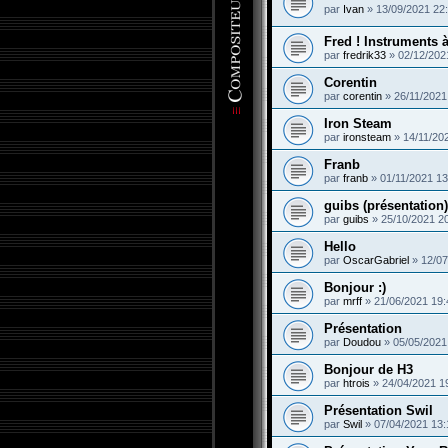
par
Ivan
»
13/09/2021 22
Fred ! Instruments à
par
fredrik33
»
02/12/202
Corentin
par
corentin
»
26/11/2021
Iron Steam
par
ironsteam
»
14/11/20
Franb
par
franb
»
01/11/2021 13
guibs (présentation)
par
guibs
»
25/10/2021 2
Hello
par
OscarGabriel
»
12/07
Bonjour :)
par
mrff
»
21/06/2021 19:
Présentation
par
Doudou
»
05/05/2021
Bonjour de H3
par
htrois
»
24/04/2021 1
Présentation Swil
par
Swil
»
07/04/2021 13: