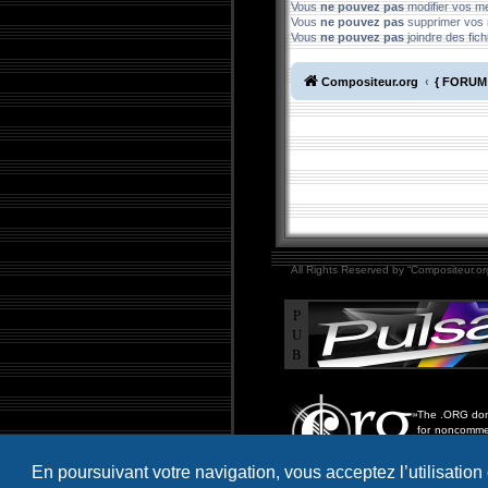
Vous
ne pouvez pas
modifier vos 
Vous
ne pouvez pas
supprimer vos
Vous
ne pouvez pas
joindre des fich
Compositeur.org
{ FORUM 
All Rights Reserved by “Compositeur.org
P
U
B
The .ORG doma
for noncommer
including educ
more.
En poursuivant votre navigation, vous acceptez l’utilisation