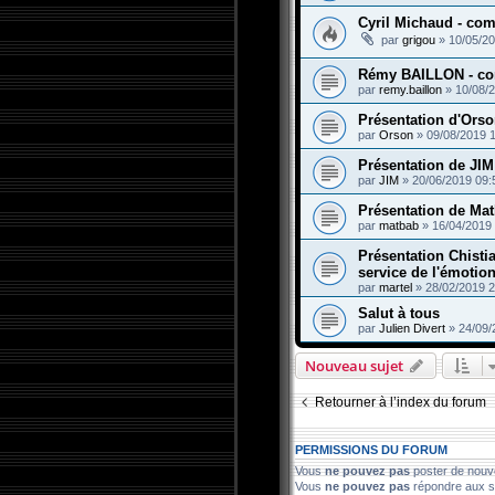
Cyril Michaud - com
par
grigou
»
10/05/20
Rémy BAILLON - co
par
remy.baillon
»
10/08/
Présentation d'Ors
par
Orson
»
09/08/2019 
Présentation de JIM
par
JIM
»
20/06/2019 09:
Présentation de Ma
par
matbab
»
16/04/2019
Présentation Chisti
service de l'émotio
par
martel
»
28/02/2019 2
Salut à tous
par
Julien Divert
»
24/09/
Nouveau sujet
Retourner à l’index du forum
PERMISSIONS DU FORUM
Vous
ne pouvez pas
poster de nouv
Vous
ne pouvez pas
répondre aux s