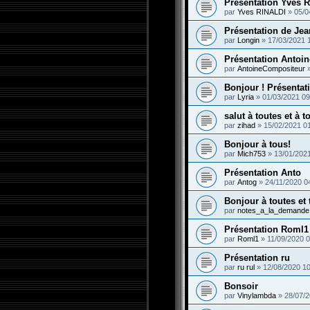
Présentation Yves R
par
Yves RINALDI
»
05/0
Présentation de Jea
par
Longin
»
17/03/2021 
Présentation Antoin
par
AntoineCompositeur
Bonjour ! Présentat
par
Lyria
»
01/03/2021 09
salut à toutes et à 
par
zihad
»
15/02/2021 0
Bonjour à tous!
par
Mich753
»
13/01/202
Présentation Anto
par
Antog
»
24/11/2020 0
Bonjour à toutes et
par
notes_a_la_demande
Présentation Roml1
par
Roml1
»
11/09/2020 0
Présentation ru
par
ru rul
»
12/08/2020 10
Bonsoir
par
Vinylambda
»
28/07/2