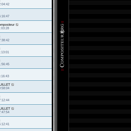
2:04:42
6:16:47
ompositeur
1:03:28
7:38:42
1:13:01
1:56:45
3:16:43
JUILLET
9:58:04
7:12:44
JUILLET
7:47:54
5:12:41