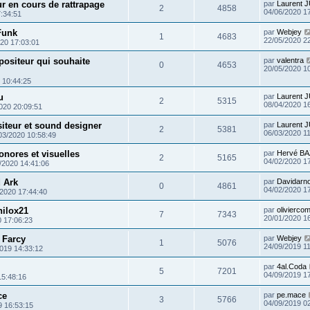
r en cours de rattrapage
par
Laurent 
2
4858
04/06/2020 1
:34:51
Funk
par
Webjey
1
4683
22/05/2020 2
20 17:03:01
ositeur qui souhaite
par
valentra
0
4653
20/05/2020 1
 10:44:25
u
par
Laurent 
2
5315
08/04/2020 1
020 20:09:51
iteur et sound designer
par
Laurent 
2
5381
06/03/2020 1
03/2020 10:58:49
onores et visuelles
par
Hervé BA
2
5165
04/02/2020 1
/2020 14:41:06
d Ark
par
Davidarn
0
4861
04/02/2020 1
/2020 17:44:40
hilox21
par
olivierco
7
7343
20/01/2020 1
0 17:06:23
 Farcy
par
Webjey
1
5076
24/09/2019 1
019 14:33:12
par
4al.Coda
5
7201
04/09/2019 1
15:48:16
ce
par
pe.mace
3
5766
04/09/2019 0
9 16:53:15