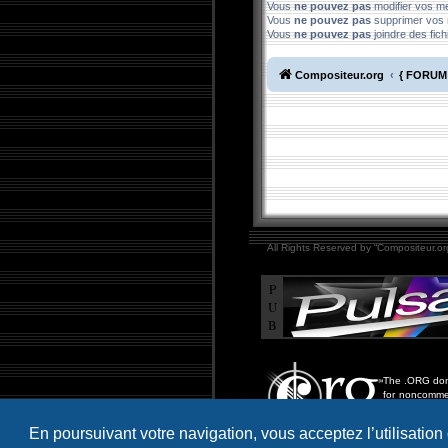
Vous
ne pouvez pas
modifier vos 
Vous
ne pouvez pas
supprimer vos
Vous
ne pouvez pas
joindre des fich
Compositeur.org
{ FORUM 
All Rights Reserved by “Compositeur.org
P
U
B
The .ORG doma
for noncommer
including educ
more.
En poursuivant votre navigation, vous acceptez l’utilisation