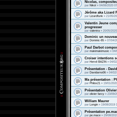
Nicolas, compositeu
par
Nikoï
»
04/06/2020 07
Jérôme aka Lizard 
par
Lizardfunk
»
21/05/20
Valentin Jeune comp
progresser
par
valentra
»
20/05/2020
Dominic un nouvea
par
Dominic-85
»
07/04/2
Paul Darbot compos
par
makimakimusic
»
04/
Croiser intentions s
par
Hervé BAZIN
»
04/02
Présentation - Davi
par
Davidarno06
»
04/02
Ma présentation : P
par
Philox21
»
19/01/202
Présentation Olivier
par
olivier farcy
»
23/09/2
William Maurer
par
Longin
»
19/08/2019 
Présentation pe.ma
par
pe.mace
»
29/08/201