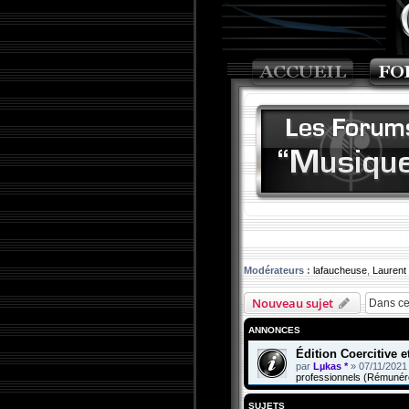
Modérateurs :
lafaucheuse
,
Laurent
Nouveau sujet
ANNONCES
Édition Coercitive 
par
Lµkas *
»
07/11/2021
professionnels (Rémunér
SUJETS