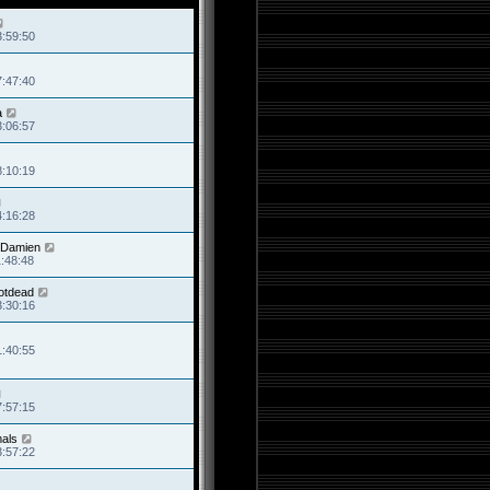
3:59:50
7:47:40
a
3:06:57
8:10:19
4:16:28
Damien
1:48:48
otdead
3:30:16
1:40:55
7:57:15
als
3:57:22