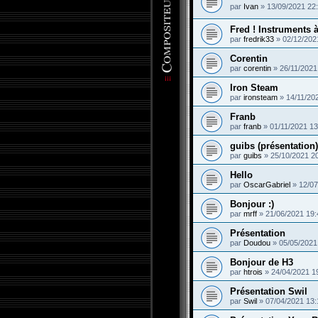
par
Ivan
»
13/09/2021 22
Fred ! Instruments à
par
fredrik33
»
02/12/202
Corentin
par
corentin
»
26/11/2021
Iron Steam
par
ironsteam
»
14/11/20
Franb
par
franb
»
01/11/2021 13
guibs (présentation)
par
guibs
»
25/10/2021 2
Hello
par
OscarGabriel
»
12/07
Bonjour :)
par
mrff
»
21/06/2021 19:
Présentation
par
Doudou
»
05/05/2021
Bonjour de H3
par
htrois
»
24/04/2021 1
Présentation Swil
par
Swil
»
07/04/2021 13: