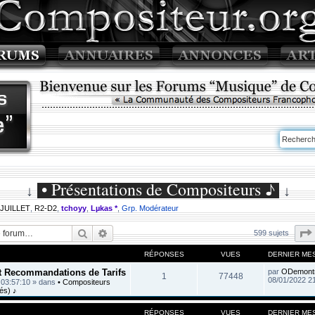
• Présentations de Compositeurs ♪
↓
↓
 JUILLET
,
R2-D2
,
tchoyy
,
Lµkas *
,
Grp. Modérateur
Rechercher
Recherche avancée
599 sujets
RÉPONSES
VUES
DERNIER ME
et Recommandations de Tarifs
par
ODemont
1
77448
08/01/2022 2
 03:57:10
» dans
• Compositeurs
és) ♪
RÉPONSES
VUES
DERNIER ME