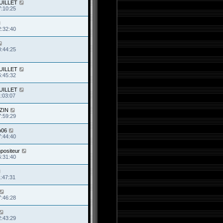
JUILLET
7:10:25
2:32:40
0:44:25
JUILLET
6:45:32
JUILLET
1:03:07
ZIN
7:59:29
o06
7:44:40
mpositeur
6:31:40
1:47:31
7:46:28
2:43:29