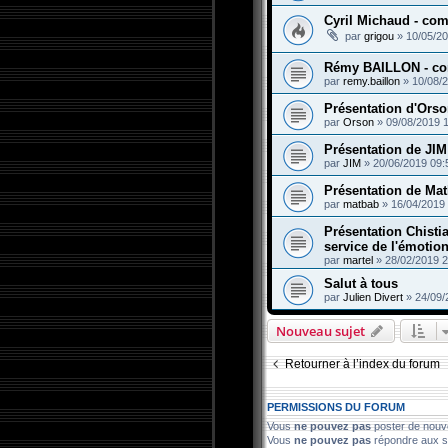
Cyril Michaud - com
par
grigou
»
10/05/20
Rémy BAILLON - co
par
remy.baillon
»
10/08/
Présentation d'Ors
par
Orson
»
09/08/2019 
Présentation de JIM
par
JIM
»
20/06/2019 09:
Présentation de Ma
par
matbab
»
16/04/2019
Présentation Chisti
service de l'émotio
par
martel
»
28/02/2019 2
Salut à tous
par
Julien Divert
»
24/09/
Nouveau sujet
Retourner à l’index du forum
PERMISSIONS DU FORUM
Vous
ne pouvez pas
poster de nouv
Vous
ne pouvez pas
répondre aux s