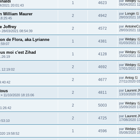
inaldi
par
Webjey
1
4623
06/04/2021 1
4/2021 20:01:43
n William Maurer
par
Longin
2
4942
28/03/2021 1
18:25:45
e Joffrey
par
AntoineC
2
4572
28/03/2021 1
»
28/03/2021 08:54:39
ion de Flora, aka Lyrianne
par
Webjey
1
4381
01/03/2021 1
:59:07
tous moi c'est Zihad
par
Webjey
1
4128
15/02/2021 1
1:26:19
par
Webjey
2
4692
17/01/2021 2
1 12:19:02
par
Antog
2
4677
27/11/2020 0
4:40:42
 tous
par
Laurent 
2
4811
13/10/2020 0
»
11/10/2020 18:15:06
par
Webjey
2
5003
15/09/2020 1
1:26:42
par
Laurent 
2
4725
17/08/2020 1
:53:10
par
Webjey
1
4596
05/08/2020 1
020 19:58:52