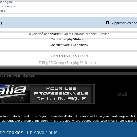
messages
 messages
iers
}
Supprimer les co
Développé par
phpBB
® Forum Software © phpBB Limited
Traduit par
phpBB-fr.com
Confidentialité
|
Conditions
A D M I N I S T R A T I O N
”. (Tous Droits Réservés)
email
in was designated as an "open, unrestricted" domain, one in which anyone could register. It ha
cial endeavors around the world. It is the place where people build Web sites encompassing 
ation, philanthropy, personal projects, arts and culture, community and civic activities, social 
 de cookies.
En savoir plus