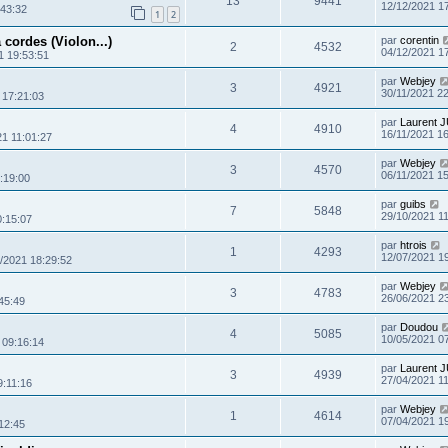
13
9441
12/12/2021 1
:43:32
1
2
 cordes (Violon...)
par
corentin
2
4532
04/12/2021 1
1 19:53:51
par
Webjey
3
4921
30/11/2021 22
 17:21:03
par
Laurent 
4
4910
16/11/2021 1
21 11:01:27
par
Webjey
3
4570
06/11/2021 1
:19:00
par
guibs
7
5848
29/10/2021 1
0:15:07
par
htrois
1
4293
12/07/2021 1
/2021 18:29:52
par
Webjey
3
4783
26/06/2021 2
45:49
par
Doudou
4
5085
10/05/2021 0
 09:16:14
par
Laurent 
3
4939
27/04/2021 1
9:11:16
par
Webjey
1
4614
07/04/2021 1
12:45