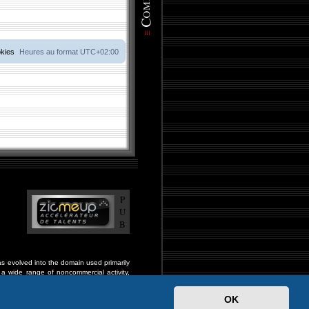
okies
Heures au format
UTC+02:00
P
U
B
s evolved into the domain used primarily
a wide range of noncommercial activity,
and fraternal organizations, and much much
OK