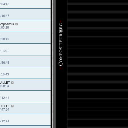
2:04:42
6:16:47
ompositeur
1:03:28
7:38:42
1:13:01
1:56:45
3:16:43
JUILLET
9:58:04
7:12:44
JUILLET
7:47:54
5:12:41