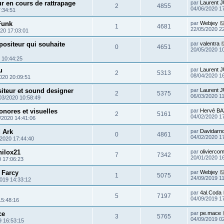
r en cours de rattrapage
par
Laurent 
2
4855
04/06/2020 1
:34:51
Funk
par
Webjey
1
4681
22/05/2020 2
20 17:03:01
ositeur qui souhaite
par
valentra
0
4651
20/05/2020 1
 10:44:25
u
par
Laurent 
2
5313
08/04/2020 1
020 20:09:51
iteur et sound designer
par
Laurent 
2
5375
06/03/2020 1
03/2020 10:58:49
onores et visuelles
par
Hervé BA
2
5161
04/02/2020 1
/2020 14:41:06
d Ark
par
Davidarn
0
4861
04/02/2020 1
/2020 17:44:40
hilox21
par
olivierco
7
7342
20/01/2020 1
0 17:06:23
 Farcy
par
Webjey
1
5075
24/09/2019 1
019 14:33:12
par
4al.Coda
5
7197
04/09/2019 1
15:48:16
ce
par
pe.mace
3
5765
04/09/2019 0
9 16:53:15