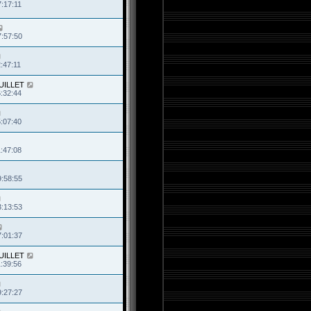
7:17:11
7:57:50
:47:11
JUILLET
6:32:44
5:07:40
1:47:08
9:58:55
3:13:53
7:01:37
JUILLET
1:39:56
9:27:27