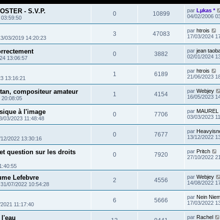
OSTER - S.V.P.
par
Lµkas *
0
10899
04/02/2006 0
 03:59:50
par
htrois
3
47083
17/03/2024 1
13/03/2019 14:20:23
orrectement
par
jean taob
0
3882
02/01/2024 1
24 13:06:57
par
htrois
1
6189
21/06/2023 1
3 13:16:21
stan, compositeur amateur
par
Webjey
1
4154
16/05/2023 1
 20:08:05
ique à l'image
par
MAUREL 
0
7706
03/03/2023 1
3/03/2023 11:48:48
par
Heavyisn
0
7677
13/12/2022 1
/12/2022 13:30:16
et question sur les droits
par
Pritch
0
7920
27/10/2022 2
1:40:55
aume Lefebvre
par
Webjey
2
4556
14/08/2022 1
»
31/07/2022 10:54:28
par
Nein Niem
6
5666
17/03/2022 1
/2021 11:17:40
 l'eau
par
Rachel