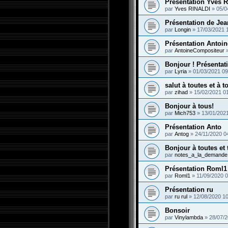
Présentation Yves R
par
Yves RINALDI
»
05/0
Présentation de Jea
par
Longin
»
17/03/2021 
Présentation Antoin
par
AntoineCompositeur
Bonjour ! Présentat
par
Lyria
»
01/03/2021 09
salut à toutes et à 
par
zihad
»
15/02/2021 0
Bonjour à tous!
par
Mich753
»
13/01/202
Présentation Anto
par
Antog
»
24/11/2020 0
Bonjour à toutes et
par
notes_a_la_demande
Présentation Roml1
par
Roml1
»
11/09/2020 0
Présentation ru
par
ru rul
»
12/08/2020 10
Bonsoir
par
Vinylambda
»
28/07/2