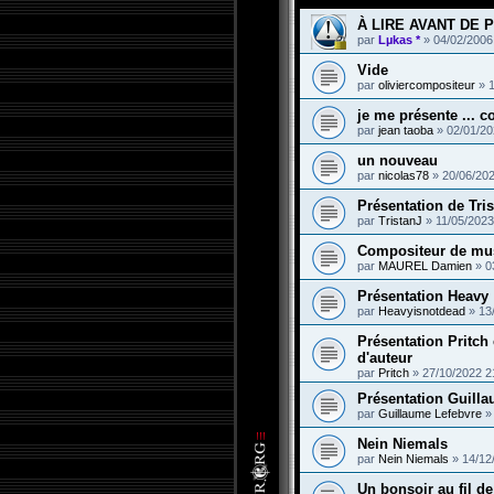
À LIRE AVANT DE P
par
Lµkas *
»
04/02/2006
Vide
par
oliviercompositeur
»
je me présente ... c
par
jean taoba
»
02/01/20
un nouveau
par
nicolas78
»
20/06/202
Présentation de Tri
par
TristanJ
»
11/05/2023
Compositeur de mus
par
MAUREL Damien
»
0
Présentation Heavy
par
Heavyisnotdead
»
13
Présentation Pritch 
d'auteur
par
Pritch
»
27/10/2022 2
Présentation Guill
par
Guillaume Lefebvre
Nein Niemals
par
Nein Niemals
»
14/12
Un bonsoir au fil de