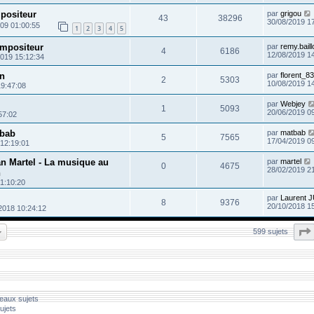
positeur
par
grigou
43
38296
30/08/2019 1
09 01:00:55
1
2
3
4
5
mpositeur
par
remy.baill
4
6186
12/08/2019 1
2019 15:12:34
on
par
florent_83
2
5303
10/08/2019 1
19:47:08
par
Webjey
1
5093
20/06/2019 0
57:02
tbab
par
matbab
5
7565
17/04/2019 0
 12:19:01
an Martel - La musique au
par
martel
0
4675
28/02/2019 2
n
1:10:20
par
Laurent 
8
9376
20/10/2018 1
2018 10:24:12
599 sujets
eaux sujets
ujets