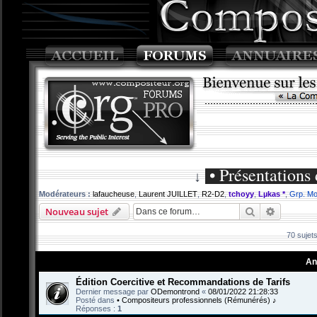
• Présentations 
↓
Modérateurs :
lafaucheuse
,
Laurent JUILLET
,
R2-D2
,
tchoyy
,
Lµkas *
,
Grp. Mo
Rechercher
Recherch
Nouveau sujet
70 sujet
An
Édition Coercitive et Recommandations de Tarifs
Dernier message par
ODemontrond
«
08/01/2022 21:28:33
Posté dans
• Compositeurs professionnels (Rémunérés) ♪
Réponses :
1