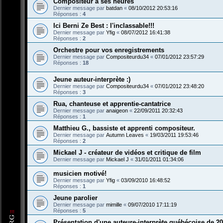
Compositeur à ses heures
Dernier message par
batdan
«
08/10/2012 20:53:16
Réponses :
4
Ici Berni Ze Best : l'inclassable!!!
Dernier message par
Yfig
«
08/07/2012 16:41:38
Réponses :
2
Orchestre pour vos enregistrements
Dernier message par
Compositeurdu34
«
07/01/2012 23:57:29
Réponses :
18
Jeune auteur-interprète :)
Dernier message par
Compositeurdu34
«
07/01/2012 23:48:20
Réponses :
3
Rua, chanteuse et apprentie-cantatrice
Dernier message par
anaigeon
«
22/09/2011 20:32:43
Réponses :
1
Matthieu G., bassiste et apprenti compositeur.
Dernier message par
Autumn Leaves
«
19/03/2011 19:53:46
Réponses :
2
Mickael J - créateur de vidéos et critique de film
Dernier message par
Mickael J
«
31/01/2011 01:34:06
musicien motivé!
Dernier message par
Yfig
«
03/09/2010 16:48:52
Réponses :
1
Jeune parolier
Dernier message par
mimille
«
09/07/2010 17:11:19
Réponses :
5
Présentation d'une auteure-interprète québécoise de 20