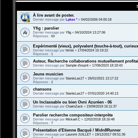
À lire avant de poster.
Dernier message par
Lµkas *
«
04/02/2006 04:00:18
Yfig : parolier
Dernier message par
Yfig
«
04/10/2024 13:27:06
Réponses :
60
Expérimenté (vieux), polyvalent (touche-à-tout), curieux 
Dernier message par
htrois
«
17/04/2024 15:19:22
Réponses :
1
Auteur, Recherche collaborations mutuellement profita
Dernier message par
Sample d'esprit
«
17/06/2023 18:18:43
Jeune musicien
Dernier message par
StanisLas27
«
26/01/2021 13:17:22
Réponses :
2
chansons
Dernier message par
StanisLas27
«
07/01/2020 14:40:13
Un Inclassable ou bien Ovni Azuréen - 06
Dernier message par
ChaimZack
«
23/09/2019 16:11:37
Parolier recherche compositeur-interprète
Dernier message par
Mickaël.C
«
12/02/2018 18:16:48
Réponses :
7
Présentation d'Etienne Bacqué / Midn8Runner
Dernier message par
Laurent JUILLET
«
19/12/2017 09:51:36