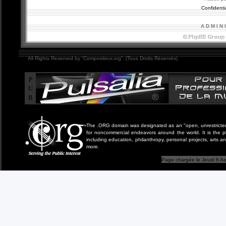
Confidentia
A D M I N 
All Rights Reserved by “Compositeur.org”. (Tous Droits Réservés)
P
U
B
The .ORG domain was designated as an "open, unrestricted" 
for noncommercial endeavors around the world. It is the 
including education, philanthropy, personal projects, arts a
more.
Page chargée le Jeudi 6 Ao