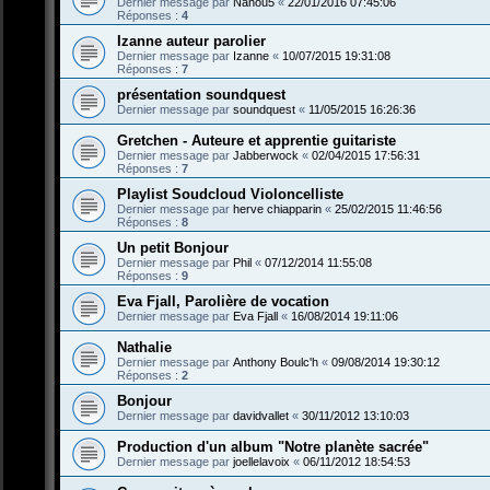
Dernier message par
Nanou5
«
22/01/2016 07:45:06
Réponses :
4
Izanne auteur parolier
Dernier message par
Izanne
«
10/07/2015 19:31:08
Réponses :
7
présentation soundquest
Dernier message par
soundquest
«
11/05/2015 16:26:36
Gretchen - Auteure et apprentie guitariste
Dernier message par
Jabberwock
«
02/04/2015 17:56:31
Réponses :
7
Playlist Soudcloud Violoncelliste
Dernier message par
herve chiapparin
«
25/02/2015 11:46:56
Réponses :
8
Un petit Bonjour
Dernier message par
Phil
«
07/12/2014 11:55:08
Réponses :
9
Eva Fjall, Parolière de vocation
Dernier message par
Eva Fjall
«
16/08/2014 19:11:06
Nathalie
Dernier message par
Anthony Boulc'h
«
09/08/2014 19:30:12
Réponses :
2
Bonjour
Dernier message par
davidvallet
«
30/11/2012 13:10:03
Production d'un album "Notre planète sacrée"
Dernier message par
joellelavoix
«
06/11/2012 18:54:53