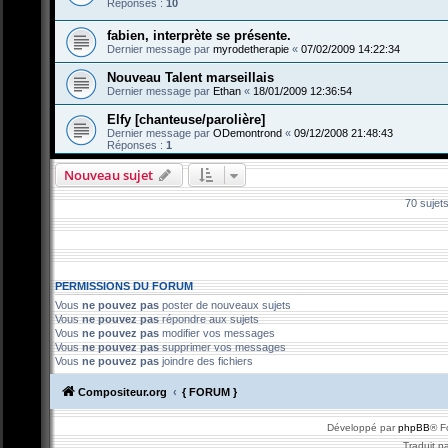
Réponses :
10
fabien, interprète se présente.
Dernier message par
myrodetherapie
«
07/02/2009 14:22:34
Nouveau Talent marseillais
Dernier message par
Ethan
«
18/01/2009 12:36:54
Elfy [chanteuse/parolière]
Dernier message par
ODemontrond
«
09/12/2008 21:48:43
Réponses :
1
Nouveau sujet
70 sujet
PERMISSIONS DU FORUM
Vous
ne pouvez pas
poster de nouveaux sujets
Vous
ne pouvez pas
répondre aux sujets
Vous
ne pouvez pas
modifier vos messages
Vous
ne pouvez pas
supprimer vos messages
Vous
ne pouvez pas
joindre des fichiers
Compositeur.org
{ FORUM }
Développé par
phpBB
® F
Traduit p