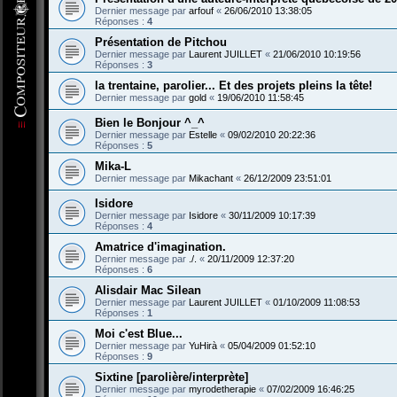
Dernier message par
arfouf
«
26/06/2010 13:38:05
Réponses :
4
Présentation de Pitchou
Dernier message par
Laurent JUILLET
«
21/06/2010 10:19:56
Réponses :
3
la trentaine, parolier... Et des projets pleins la tête!
Dernier message par
gold
«
19/06/2010 11:58:45
Bien le Bonjour ^_^
Dernier message par
Estelle
«
09/02/2010 20:22:36
Réponses :
5
Mika-L
Dernier message par
Mikachant
«
26/12/2009 23:51:01
Isidore
Dernier message par
Isidore
«
30/11/2009 10:17:39
Réponses :
4
Amatrice d'imagination.
Dernier message par
./.
«
20/11/2009 12:37:20
Réponses :
6
Alisdair Mac Silean
Dernier message par
Laurent JUILLET
«
01/10/2009 11:08:53
Réponses :
1
Moi c'est Blue...
Dernier message par
YuHirà
«
05/04/2009 01:52:10
Réponses :
9
Sixtine [parolière/interprète]
Dernier message par
myrodetherapie
«
07/02/2009 16:46:25