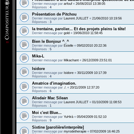
Dernier message par
arfouf
«
26/06/2010 13:38:05
Réponses :
4
Présentation de Pitchou
Dernier message par
Laurent JUILLET
«
21/06/2010 10:19:56
Réponses :
3
la trentaine, parolier... Et des projets pleins la tête!
Dernier message par
gold
«
19/06/2010 11:58:45
Bien le Bonjour ^_^
Dernier message par
Estelle
«
09/02/2010 20:22:36
Réponses :
5
Mika-L
Dernier message par
Mikachant
«
26/12/2009 23:51:01
Isidore
Dernier message par
Isidore
«
30/11/2009 10:17:39
Réponses :
4
Amatrice d'imagination.
Dernier message par
./.
«
20/11/2009 12:37:20
Réponses :
6
Alisdair Mac Silean
Dernier message par
Laurent JUILLET
«
01/10/2009 11:08:53
Réponses :
1
Moi c'est Blue...
Dernier message par
YuHirà
«
05/04/2009 01:52:10
Réponses :
9
Sixtine [parolière/interprète]
Dernier message par
myrodetherapie
«
07/02/2009 16:46:25