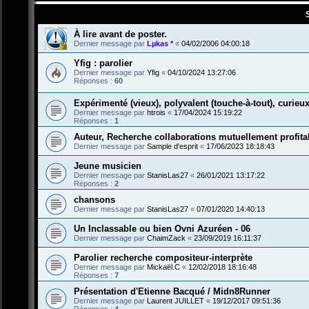
À lire avant de poster.
Dernier message par
Lµkas *
«
04/02/2006 04:00:18
Yfig : parolier
Dernier message par
Yfig
«
04/10/2024 13:27:06
Réponses :
60
Expérimenté (vieux), polyvalent (touche-à-tout), curieux 
Dernier message par
htrois
«
17/04/2024 15:19:22
Réponses :
1
Auteur, Recherche collaborations mutuellement profita
Dernier message par
Sample d'esprit
«
17/06/2023 18:18:43
Jeune musicien
Dernier message par
StanisLas27
«
26/01/2021 13:17:22
Réponses :
2
chansons
Dernier message par
StanisLas27
«
07/01/2020 14:40:13
Un Inclassable ou bien Ovni Azuréen - 06
Dernier message par
ChaimZack
«
23/09/2019 16:11:37
Parolier recherche compositeur-interprète
Dernier message par
Mickaël.C
«
12/02/2018 18:16:48
Réponses :
7
Présentation d'Etienne Bacqué / Midn8Runner
Dernier message par
Laurent JUILLET
«
19/12/2017 09:51:36