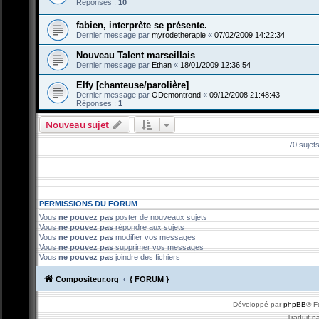
Réponses :
10
fabien, interprète se présente.
Dernier message par
myrodetherapie
«
07/02/2009 14:22:34
Nouveau Talent marseillais
Dernier message par
Ethan
«
18/01/2009 12:36:54
Elfy [chanteuse/parolière]
Dernier message par
ODemontrond
«
09/12/2008 21:48:43
Réponses :
1
Nouveau sujet
70 sujet
PERMISSIONS DU FORUM
Vous
ne pouvez pas
poster de nouveaux sujets
Vous
ne pouvez pas
répondre aux sujets
Vous
ne pouvez pas
modifier vos messages
Vous
ne pouvez pas
supprimer vos messages
Vous
ne pouvez pas
joindre des fichiers
Compositeur.org
{ FORUM }
Développé par
phpBB
® F
Traduit p