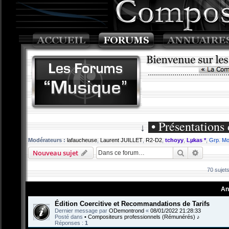
• Présentations 
↓
Modérateurs :
lafaucheuse
,
Laurent JUILLET
,
R2-D2
,
tchoyy
,
Lµkas *
,
Grp. Mo
Rechercher
Recherch
Nouveau sujet
70 sujet
An
Édition Coercitive et Recommandations de Tarifs
Dernier message par
ODemontrond
«
08/01/2022 21:28:33
Posté dans
• Compositeurs professionnels (Rémunérés) ♪
Réponses :
1