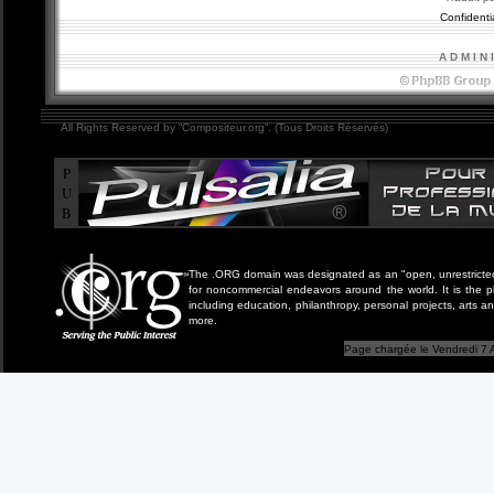
Confidentia
A D M I N 
All Rights Reserved by “Compositeur.org”. (Tous Droits Réservés)
P
U
B
The .ORG domain was designated as an "open, unrestricted" 
for noncommercial endeavors around the world. It is the 
including education, philanthropy, personal projects, arts a
more.
Page chargée le Vendredi 7 