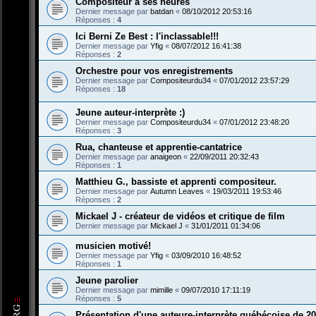
Compositeur à ses heures
Dernier message par
batdan
«
08/10/2012 20:53:16
Réponses :
4
Ici Berni Ze Best : l'inclassable!!!
Dernier message par
Yfig
«
08/07/2012 16:41:38
Réponses :
2
Orchestre pour vos enregistrements
Dernier message par
Compositeurdu34
«
07/01/2012 23:57:29
Réponses :
18
Jeune auteur-interprète :)
Dernier message par
Compositeurdu34
«
07/01/2012 23:48:20
Réponses :
3
Rua, chanteuse et apprentie-cantatrice
Dernier message par
anaigeon
«
22/09/2011 20:32:43
Réponses :
1
Matthieu G., bassiste et apprenti compositeur.
Dernier message par
Autumn Leaves
«
19/03/2011 19:53:46
Réponses :
2
Mickael J - créateur de vidéos et critique de film
Dernier message par
Mickael J
«
31/01/2011 01:34:06
musicien motivé!
Dernier message par
Yfig
«
03/09/2010 16:48:52
Réponses :
1
Jeune parolier
Dernier message par
mimille
«
09/07/2010 17:11:19
Réponses :
5
Présentation d'une auteure-interprète québécoise de 20