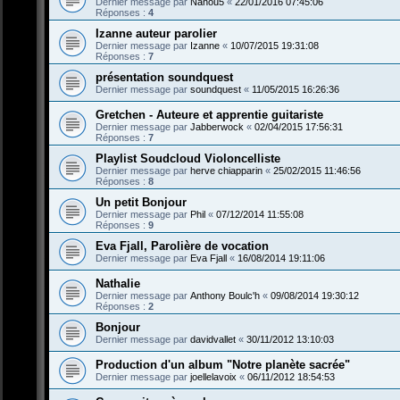
Dernier message par
Nanou5
«
22/01/2016 07:45:06
Réponses :
4
Izanne auteur parolier
Dernier message par
Izanne
«
10/07/2015 19:31:08
Réponses :
7
présentation soundquest
Dernier message par
soundquest
«
11/05/2015 16:26:36
Gretchen - Auteure et apprentie guitariste
Dernier message par
Jabberwock
«
02/04/2015 17:56:31
Réponses :
7
Playlist Soudcloud Violoncelliste
Dernier message par
herve chiapparin
«
25/02/2015 11:46:56
Réponses :
8
Un petit Bonjour
Dernier message par
Phil
«
07/12/2014 11:55:08
Réponses :
9
Eva Fjall, Parolière de vocation
Dernier message par
Eva Fjall
«
16/08/2014 19:11:06
Nathalie
Dernier message par
Anthony Boulc'h
«
09/08/2014 19:30:12
Réponses :
2
Bonjour
Dernier message par
davidvallet
«
30/11/2012 13:10:03
Production d'un album "Notre planète sacrée"
Dernier message par
joellelavoix
«
06/11/2012 18:54:53