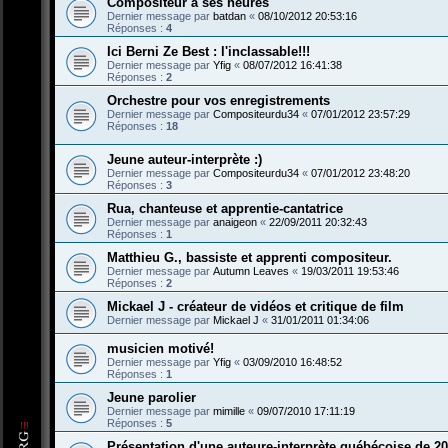
Compositeur à ses heures
Dernier message par
batdan
«
08/10/2012 20:53:16
Réponses :
4
Ici Berni Ze Best : l'inclassable!!!
Dernier message par
Yfig
«
08/07/2012 16:41:38
Réponses :
2
Orchestre pour vos enregistrements
Dernier message par
Compositeurdu34
«
07/01/2012 23:57:29
Réponses :
18
Jeune auteur-interprète :)
Dernier message par
Compositeurdu34
«
07/01/2012 23:48:20
Réponses :
3
Rua, chanteuse et apprentie-cantatrice
Dernier message par
anaigeon
«
22/09/2011 20:32:43
Réponses :
1
Matthieu G., bassiste et apprenti compositeur.
Dernier message par
Autumn Leaves
«
19/03/2011 19:53:46
Réponses :
2
Mickael J - créateur de vidéos et critique de film
Dernier message par
Mickael J
«
31/01/2011 01:34:06
musicien motivé!
Dernier message par
Yfig
«
03/09/2010 16:48:52
Réponses :
1
Jeune parolier
Dernier message par
mimille
«
09/07/2010 17:11:19
Réponses :
5
Présentation d'une auteure-interprète québécoise de 20