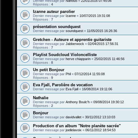
Dernier message par
Nanou5
«
22/01/2016 07:45:06
Réponses :
4
Izanne auteur parolier
Dernier message par
Izanne
«
10/07/2015 19:31:08
Réponses :
7
présentation soundquest
Dernier message par
soundquest
«
11/05/2015 16:26:36
Gretchen - Auteure et apprentie guitariste
Dernier message par
Jabberwock
«
02/04/2015 17:56:31
Réponses :
7
Playlist Soudcloud Violoncelliste
Dernier message par
herve chiapparin
«
25/02/2015 11:46:56
Réponses :
8
Un petit Bonjour
Dernier message par
Phil
«
07/12/2014 11:55:08
Réponses :
9
Eva Fjall, Parolière de vocation
Dernier message par
Eva Fjall
«
16/08/2014 19:11:06
Nathalie
Dernier message par
Anthony Boulc'h
«
09/08/2014 19:30:12
Réponses :
2
Bonjour
Dernier message par
davidvallet
«
30/11/2012 13:10:03
Production d'un album "Notre planète sacrée"
Dernier message par
joellelavoix
«
06/11/2012 18:54:53