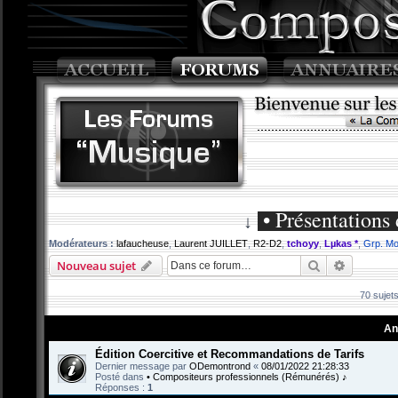
• Présentations 
↓
Modérateurs :
lafaucheuse
,
Laurent JUILLET
,
R2-D2
,
tchoyy
,
Lµkas *
,
Grp. Mo
Rechercher
Recherch
Nouveau sujet
70 sujet
An
Édition Coercitive et Recommandations de Tarifs
Dernier message par
ODemontrond
«
08/01/2022 21:28:33
Posté dans
• Compositeurs professionnels (Rémunérés) ♪
Réponses :
1