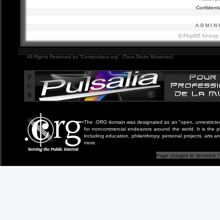
Confidentia
A D M I N 
All Rights Reserved by “Compositeur.org”. (Tous Droits Réservés)
P
U
B
The .ORG domain was designated as an "open, unrestricted" 
for noncommercial endeavors around the world. It is the 
including education, philanthropy, personal projects, arts a
more.
Page chargée le Vendredi 7