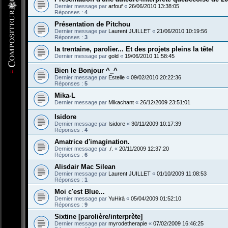
Dernier message par
arfouf
«
26/06/2010 13:38:05
Réponses :
4
Présentation de Pitchou
Dernier message par
Laurent JUILLET
«
21/06/2010 10:19:56
Réponses :
3
la trentaine, parolier... Et des projets pleins la tête!
Dernier message par
gold
«
19/06/2010 11:58:45
Bien le Bonjour ^_^
Dernier message par
Estelle
«
09/02/2010 20:22:36
Réponses :
5
Mika-L
Dernier message par
Mikachant
«
26/12/2009 23:51:01
Isidore
Dernier message par
Isidore
«
30/11/2009 10:17:39
Réponses :
4
Amatrice d'imagination.
Dernier message par
./.
«
20/11/2009 12:37:20
Réponses :
6
Alisdair Mac Silean
Dernier message par
Laurent JUILLET
«
01/10/2009 11:08:53
Réponses :
1
Moi c'est Blue...
Dernier message par
YuHirà
«
05/04/2009 01:52:10
Réponses :
9
Sixtine [parolière/interprète]
Dernier message par
myrodetherapie
«
07/02/2009 16:46:25