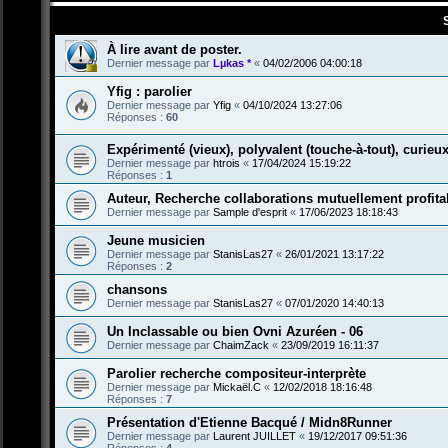
À lire avant de poster.
Dernier message par
Lµkas *
«
04/02/2006 04:00:18
Yfig : parolier
Dernier message par
Yfig
«
04/10/2024 13:27:06
Réponses :
60
Expérimenté (vieux), polyvalent (touche-à-tout), curieux 
Dernier message par
htrois
«
17/04/2024 15:19:22
Réponses :
1
Auteur, Recherche collaborations mutuellement profita
Dernier message par
Sample d'esprit
«
17/06/2023 18:18:43
Jeune musicien
Dernier message par
StanisLas27
«
26/01/2021 13:17:22
Réponses :
2
chansons
Dernier message par
StanisLas27
«
07/01/2020 14:40:13
Un Inclassable ou bien Ovni Azuréen - 06
Dernier message par
ChaimZack
«
23/09/2019 16:11:37
Parolier recherche compositeur-interprète
Dernier message par
Mickaël.C
«
12/02/2018 18:16:48
Réponses :
7
Présentation d'Etienne Bacqué / Midn8Runner
Dernier message par
Laurent JUILLET
«
19/12/2017 09:51:36