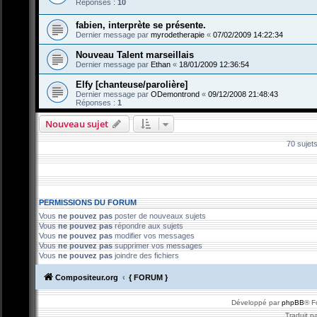
Réponses :
10
fabien, interprète se présente.
Dernier message par
myrodetherapie
«
07/02/2009 14:22:34
Nouveau Talent marseillais
Dernier message par
Ethan
«
18/01/2009 12:36:54
Elfy [chanteuse/parolière]
Dernier message par
ODemontrond
«
09/12/2008 21:48:43
Réponses :
1
Nouveau sujet
70 sujet
PERMISSIONS DU FORUM
Vous
ne pouvez pas
poster de nouveaux sujets
Vous
ne pouvez pas
répondre aux sujets
Vous
ne pouvez pas
modifier vos messages
Vous
ne pouvez pas
supprimer vos messages
Vous
ne pouvez pas
joindre des fichiers
Compositeur.org
{ FORUM }
Développé par
phpBB
® F
Traduit p