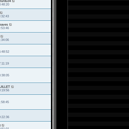
eurdu34
3:48:20
0:32:43
eaves
9:53:46
1:34:06
6:48:52
7:11:19
3:38:05
JUILLET
0:19:56
1:58:45
0:22:36
t
3:51:01