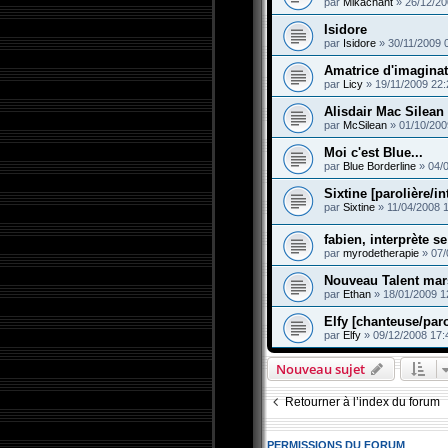
par
Mikachant
»
26/12/20
Isidore
par
Isidore
»
30/11/2009 
Amatrice d'imaginat
par
Licy
»
19/11/2009 22:
Alisdair Mac Silean
par
McSilean
»
01/10/200
Moi c'est Blue...
par
Blue Borderline
»
04/
Sixtine [parolière/in
par
Sixtine
»
11/04/2008 
fabien, interprète s
par
myrodetherapie
»
07/
Nouveau Talent mars
par
Ethan
»
18/01/2009 1
Elfy [chanteuse/paro
par
Elfy
»
09/12/2008 17:
Nouveau sujet
Retourner à l’index du forum
PERMISSIONS DU FORUM