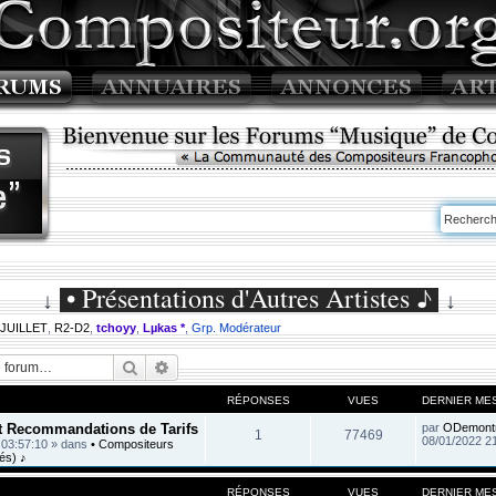
• Présentations d'Autres Artistes ♪
↓
↓
 JUILLET
,
R2-D2
,
tchoyy
,
Lµkas *
,
Grp. Modérateur
Rechercher
Recherche avancée
RÉPONSES
VUES
DERNIER ME
et Recommandations de Tarifs
par
ODemont
1
77469
08/01/2022 2
 03:57:10
» dans
• Compositeurs
és) ♪
RÉPONSES
VUES
DERNIER ME