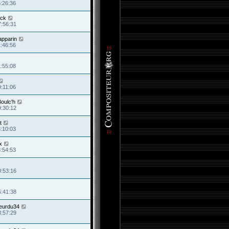
6:26:36
ck
7:56:31
apparin
1:46:56
1:55:08
9:11:06
oulc'h
9:30:12
t
3:10:03
x
8:54:53
0:53:16
6:41:38
eurdu34
3:57:29