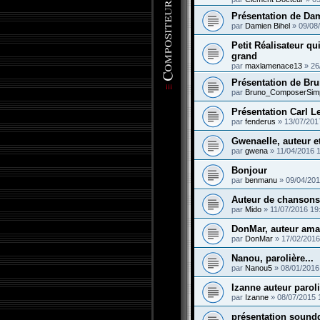
Présentation de Da
par
Damien Bihel
»
09/08
Petit Réalisateur qui
grand
par
maxlamenace13
»
26
Présentation de Br
par
Bruno_ComposerSim
Présentation Carl Le
par
fenderus
»
13/07/201
Gwenaelle, auteur e
par
gwena
»
11/04/2016 
Bonjour
par
benmanu
»
09/04/201
Auteur de chansons
par
Mido
»
11/07/2016 19
DonMar, auteur amat
par
DonMar
»
17/02/2016
Nanou, parolière...
par
Nanou5
»
08/01/2016
Izanne auteur paroli
par
Izanne
»
08/07/2015 
présentation sound