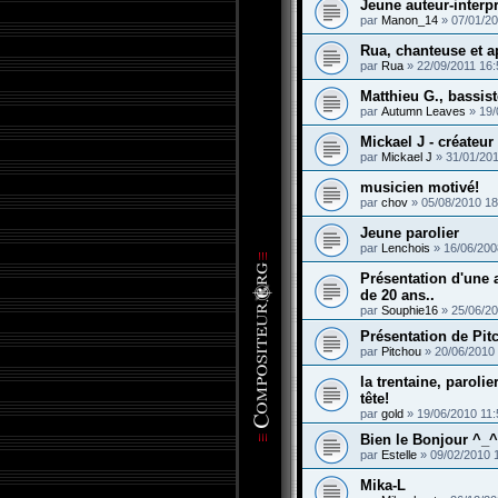
Jeune auteur-interpr
par
Manon_14
»
07/01/20
Rua, chanteuse et a
par
Rua
»
22/09/2011 16:
Matthieu G., bassist
par
Autumn Leaves
»
19/
Mickael J - créateur
par
Mickael J
»
31/01/201
musicien motivé!
par
chov
»
05/08/2010 18
Jeune parolier
par
Lenchois
»
16/06/200
Présentation d'une 
de 20 ans..
par
Souphie16
»
25/06/20
Présentation de Pit
par
Pitchou
»
20/06/2010
la trentaine, parolie
tête!
par
gold
»
19/06/2010 11:
Bien le Bonjour ^_^
par
Estelle
»
09/02/2010 
Mika-L