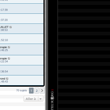
0:17:39
2:37:20
JUILLET
1:08:53
1:52:10
erapie
6:46:25
erapie
4:22:34
2:36:54
rond
1:48:43
1
2
Suivante
70 sujets
Aller à