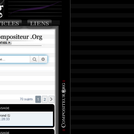
Rechercher
Recherche avancée
1
2
Suivante
70 sujets
SSAGE
rond
1:28:33
SSAGE