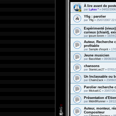
À lire avant de poste
par
Lµkas *
»
04/02/2006
Yfig : parolier
par
Yfig
»
25/07/2007 22:
Expérimenté (vieux),
curieux (chiant), exi
par
ipsum lorem
»
16/04/
Auteur, Recherche 
profitable
par
Sample d'esprit
»
17/
Jeune musicien
par
BassMatt
»
08/08/201
chansons
par
StanisLas27
»
07/01/
Un Inclassable ou b
par
ChaimZack
»
23/09/2
Parolier recherche 
par
Mickaël.C
»
20/07/20
Présentation d'Eti
par
Midn8Runner
»
18/12
Auteur, monteur, ré
Compositeur
par
Clément Docteur
»
05