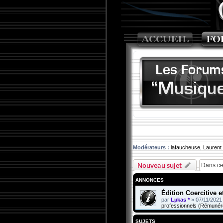
Modérateurs :
lafaucheuse
,
Laurent
Nouveau sujet
ANNONCES
Édition Coercitive 
par
Lµkas *
»
07/11/2021
professionnels (Rémunér
SUJETS