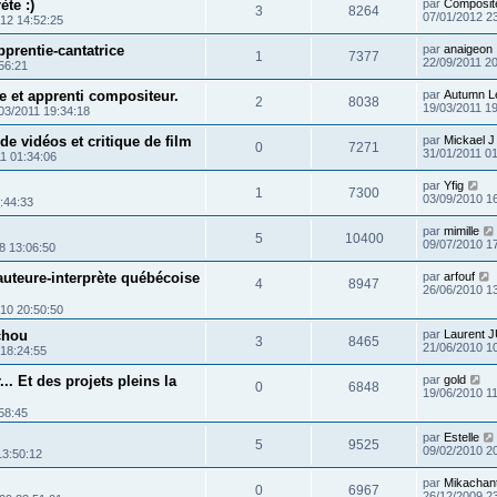
ète :)
par
Composit
3
8264
07/01/2012 2
12 14:52:25
pprentie-cantatrice
par
anaigeon
1
7377
22/09/2011 2
56:21
e et apprenti compositeur.
par
Autumn L
2
8038
19/03/2011 1
03/2011 19:34:18
 de vidéos et critique de film
par
Mickael J
0
7271
31/01/2011 0
1 01:34:06
par
Yfig
1
7300
03/09/2010 1
:44:33
par
mimille
5
10400
09/07/2010 1
8 13:06:50
auteure-interprète québécoise
par
arfouf
4
8947
26/06/2010 1
10 20:50:50
chou
par
Laurent 
3
8465
21/06/2010 1
 18:24:55
r... Et des projets pleins la
par
gold
0
6848
19/06/2010 1
58:45
par
Estelle
5
9525
09/02/2010 2
13:50:12
par
Mikachan
0
6967
26/12/2009 2