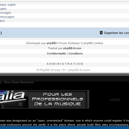
eaux sujets
ujets
messages
 messages
iers
}
Supprimer les co
Développé par
phpBB
® Forum Software © phpBB Limited
Traduit par
phpBB-fr.com
Confidentialité
|
Conditions
A D M I N I S T R A T I O N
”. (Tous Droits Réservés)
email
in was designated as an "open, unrestricted" domain, one in which anyone could register. It ha
cial endeavors around the world. It is the place where people build Web sites encompassing 
ation, philanthropy, personal projects, arts and culture, community and civic activities, social 