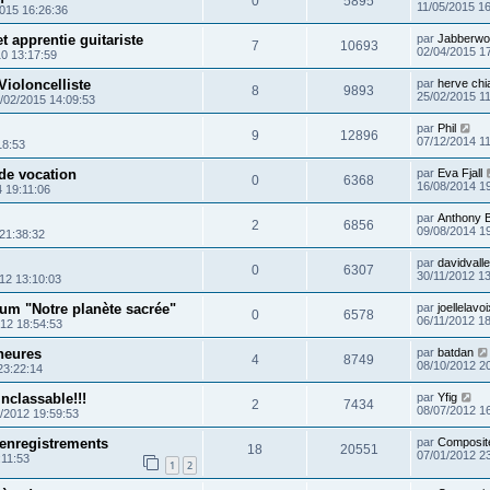
0
5895
11/05/2015 1
2015 16:26:36
t apprentie guitariste
par
Jabberwo
7
10693
02/04/2015 1
0 13:17:59
Violoncelliste
par
herve chi
8
9893
25/02/2015 1
/02/2015 14:09:53
par
Phil
9
12896
07/12/2014 1
18:53
 de vocation
par
Eva Fjall
0
6368
16/08/2014 1
 19:11:06
par
Anthony B
2
6856
09/08/2014 1
21:38:32
par
davidvalle
0
6307
30/11/2012 1
12 13:10:03
um "Notre planète sacrée"
par
joellelavoi
0
6578
06/11/2012 1
012 18:54:53
heures
par
batdan
4
8749
08/10/2012 2
23:22:14
'inclassable!!!
par
Yfig
2
7434
08/07/2012 1
/2012 19:59:53
 enregistrements
par
Composit
18
20551
07/01/2012 2
:11:53
1
2