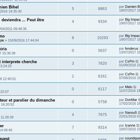
mien Bihel
par
Damien Bi
5
8863
19/07/2017 1
/2016 19:35:30
 deviendra ... Peut être
par
Big Impac
4
9334
19/07/2017 1
/04/2011 09:48:36
uno
par
Big Impac
8
10293
19/07/2017 1
ple
»
15/09/2016 17:44:04
iris
par
fenderus
0
5637
13/07/2017 1
7 15:36:38
t interprete cherche
par
CsPm
3
7620
01/09/2016 2
13:24:25
par
CsPm
1
6161
07/08/2016 1
6 12:40:01
par
Mido
0
6117
11/07/2016 1
:22:07
eur et parolier du dimanche
par
DonMar
0
5758
17/02/2016 1
 16:20:52
par
Nanou5
4
7675
22/01/2016 0
 11:28:39
er
par
Izanne
7
9314
10/07/2015 1
14:49:40
quest
par
soundque