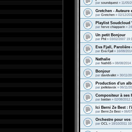
par
soundquest
»
11/05/
Gretchen - Auteure e
par
Gretchen
»
02/12/201
Playlist Soudcloud 
par
herve chiapparin
»
24
Un petit Bonjour
par
Phil
»
03/02/2007 19:
Eva Fjall, Parolière
par
Eva Fjall
»
16/08/2014
Nathalie
par
Nath65
»
08/08/2014 
Bonjour
par
davidvallet
»
30/11/20
Production d'un alb
par
joellelavoix
»
06/11/2
Compositeur à ses 
par
batdan
»
02/08/2012 
Ici Berni Ze Best : l
par
Berni Ze Best
»
06/07
Orchestre pour vos
par
OCL
»
18/10/2011 10