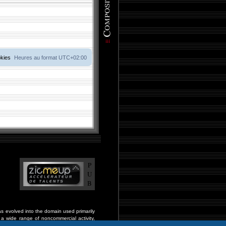
okies
Heures au format
UTC+02:00
P
U
B
s evolved into the domain used primarily
a wide range of noncommercial activity,
and fraternal organizations, and much much