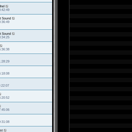
hel
8:42:49
t Sound
8:36:49
t Sound
8:34:25
5:36:38
1:28:29
6:18:08
9:22:07
6:20:52
7:45:06
9:31:08
st