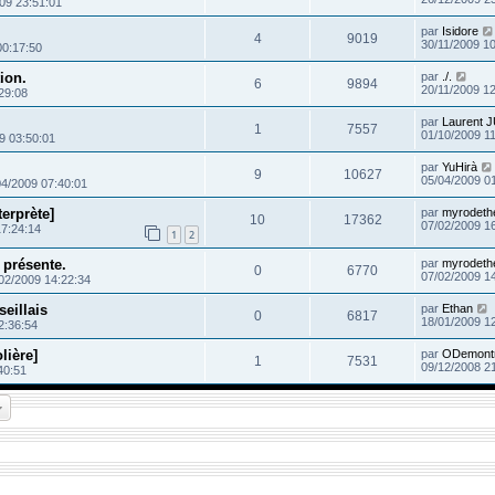
09 23:51:01
par
Isidore
4
9019
30/11/2009 1
00:17:50
ion.
par
./.
6
9894
20/11/2009 1
29:08
par
Laurent 
1
7557
01/10/2009 1
9 03:50:01
par
YuHirà
9
10627
05/04/2009 0
04/2009 07:40:01
terprète]
par
myrodeth
10
17362
07/02/2009 1
17:24:14
1
2
e présente.
par
myrodeth
0
6770
07/02/2009 1
02/2009 14:22:34
eillais
par
Ethan
0
6817
18/01/2009 1
2:36:54
lière]
par
ODemont
1
7531
09/12/2008 2
40:51