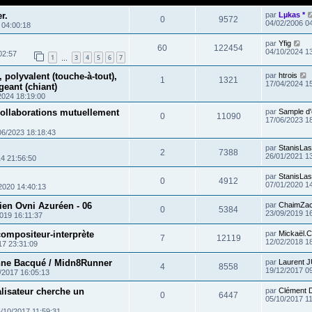
r.
par
Lµkas *
0
9572
04/02/2006 0
 04:00:18
par
Yfig
60
122454
04/10/2024 1
02:57
1
3
4
5
6
7
…
 polyvalent (touche-à-tout),
par
htrois
1
1321
17/04/2024 1
geant (chiant)
2024 18:19:00
collaborations mutuellement
par
Sample d'
0
11090
17/06/2023 1
06/2023 18:18:43
par
StanisLa
2
7388
26/01/2021 1
4 21:56:50
par
StanisLa
0
4912
07/01/2020 1
2020 14:40:13
ien Ovni Azuréen - 06
par
ChaimZa
0
5384
23/09/2019 1
019 16:11:37
compositeur-interprète
par
Mickaël.C
7
12119
12/02/2018 1
17 23:31:09
enne Bacqué / Midn8Runner
par
Laurent 
4
8558
19/12/2017 0
/2017 16:05:13
alisateur cherche un
par
Clément 
0
6447
05/10/2017 1
/10/2017 11:59:31