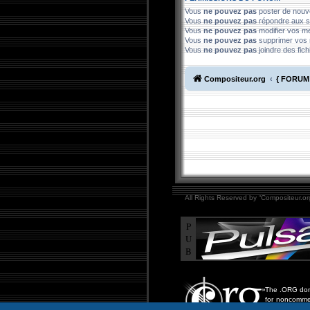
Vous
ne pouvez pas
poster de nouv
Vous
ne pouvez pas
répondre aux s
Vous
ne pouvez pas
modifier vos 
Vous
ne pouvez pas
supprimer vos
Vous
ne pouvez pas
joindre des fich
Compositeur.org
{ FORUM 
All Rights Reserved by “Compositeur.org
P
U
B
The .ORG doma
for noncommer
including educ