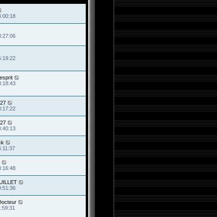
4:00:18
3:27:06
5:19:22
esprit
8:18:43
s27
3:17:22
s27
4:40:13
ck
6:11:37
8:16:48
JUILLET
9:51:36
Docteur
1:59:31