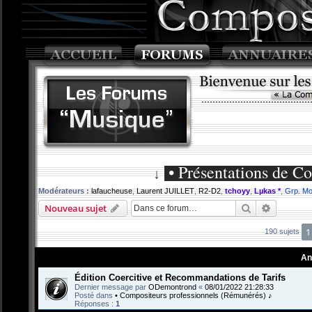
• Présentations de C
↓
Modérateurs :
lafaucheuse
,
Laurent JUILLET
,
R2-D2
,
tchoyy
,
Lµkas *
,
Grp. Mo
Rechercher
Recherch
Nouveau sujet
1
190 sujets
An
Édition Coercitive et Recommandations de Tarifs
Dernier message par
ODemontrond
«
08/01/2022 21:28:33
Posté dans
• Compositeurs professionnels (Rémunérés) ♪
Réponses :
1