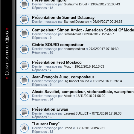
Présentation Igbro
Dernier message par
Guillaume Druel
«
13/07/2017 21:08:43
Réponses :
18
Présentation de Samuel Delaunay
Dernier message par
Samuel Delaunay
«
05/04/2017 00:24:33
Compositeur Simon Amiot - American School Of Mode
Dernier message par
SimonAmiot
«
02/04/2017 15:54:57
Réponses :
9
Cédric SOURD compositeur
Dernier message par
cscompositeur
«
27/02/2017 07:46:30
Réponses :
16
Présentation Fred Mostacci
Dernier message par
Mos.
«
19/12/2016 10:13:03
Réponses :
7
Jean-François Jung, compositeur
Dernier message par
Big Impact Sound
«
13/12/2016 19:26:04
Réponses :
9
Alexis Savelief, compositeur, violoncelliste, waterphon
Dernier message par
Alexis
«
13/11/2016 21:06:29
Réponses :
54
Présentation Erwan
Dernier message par
Laurent JUILLET
«
07/11/2016 17:16:33
Réponses :
6
"Laurent Dury"
Dernier message par
urano
«
06/11/2016 08:46:31
Réponses :
62