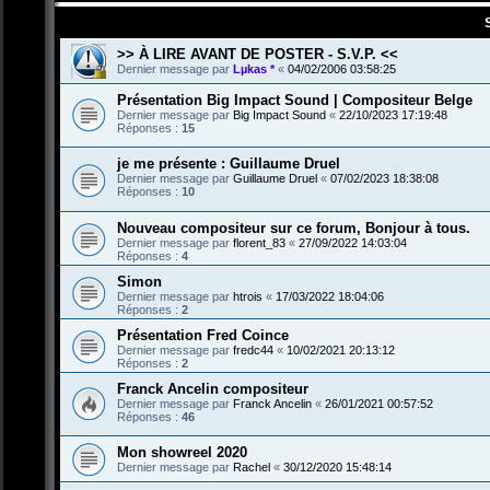
>> À LIRE AVANT DE POSTER - S.V.P. <<
Dernier message par
Lµkas *
«
04/02/2006 03:58:25
Présentation Big Impact Sound | Compositeur Belge
Dernier message par
Big Impact Sound
«
22/10/2023 17:19:48
Réponses :
15
je me présente : Guillaume Druel
Dernier message par
Guillaume Druel
«
07/02/2023 18:38:08
Réponses :
10
Nouveau compositeur sur ce forum, Bonjour à tous.
Dernier message par
florent_83
«
27/09/2022 14:03:04
Réponses :
4
Simon
Dernier message par
htrois
«
17/03/2022 18:04:06
Réponses :
2
Présentation Fred Coince
Dernier message par
fredc44
«
10/02/2021 20:13:12
Réponses :
2
Franck Ancelin compositeur
Dernier message par
Franck Ancelin
«
26/01/2021 00:57:52
Réponses :
46
Mon showreel 2020
Dernier message par
Rachel
«
30/12/2020 15:48:14