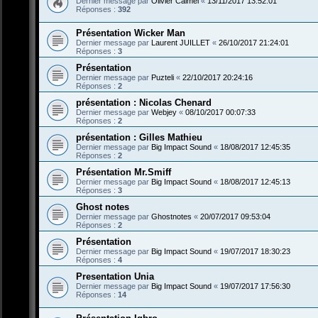
Dernier message par
Olivier Calmel
«
13/11/2017 13:52:01
Réponses :
392
Présentation Wicker Man
Dernier message par
Laurent JUILLET
«
26/10/2017 21:24:01
Réponses :
3
Présentation
Dernier message par
Puzteli
«
22/10/2017 20:24:16
Réponses :
2
présentation : Nicolas Chenard
Dernier message par
Webjey
«
08/10/2017 00:07:33
Réponses :
2
présentation : Gilles Mathieu
Dernier message par
Big Impact Sound
«
18/08/2017 12:45:35
Réponses :
2
Présentation Mr.Smiff
Dernier message par
Big Impact Sound
«
18/08/2017 12:45:13
Réponses :
3
Ghost notes
Dernier message par
Ghostnotes
«
20/07/2017 09:53:04
Réponses :
2
Présentation
Dernier message par
Big Impact Sound
«
19/07/2017 18:30:23
Réponses :
4
Presentation Unia
Dernier message par
Big Impact Sound
«
19/07/2017 17:56:30
Réponses :
14