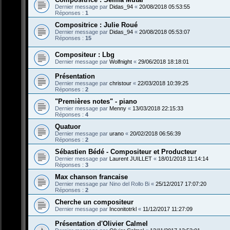
Dernier message par
Didas_94
«
20/08/2018 05:53:55
Réponses :
1
Compositrice : Julie Roué
Dernier message par
Didas_94
«
20/08/2018 05:53:07
Réponses :
15
Compositeur : Lbg
Dernier message par
Wolfnight
«
29/06/2018 18:18:01
Présentation
Dernier message par
christour
«
22/03/2018 10:39:25
Réponses :
2
"Premières notes" - piano
Dernier message par
Menny
«
13/03/2018 22:15:33
Réponses :
4
Quatuor
Dernier message par
urano
«
20/02/2018 06:56:39
Réponses :
2
Sébastien Bédé - Compositeur et Producteur
Dernier message par
Laurent JUILLET
«
18/01/2018 11:14:14
Réponses :
3
Max chanson francaise
Dernier message par
Nino del Rollo Bi
«
25/12/2017 17:07:20
Réponses :
2
Cherche un compositeur
Dernier message par
Inconitotrkl
«
11/12/2017 11:27:09
Présentation d'Olivier Calmel