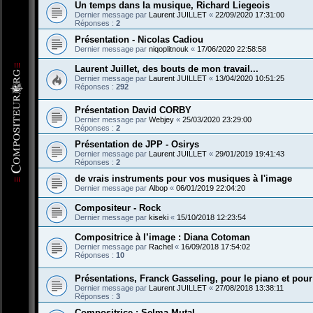
Un temps dans la musique, Richard Liegeois
Dernier message par
Laurent JUILLET
«
22/09/2020 17:31:00
Réponses :
2
Présentation - Nicolas Cadiou
Dernier message par
niqoplitnouk
«
17/06/2020 22:58:58
Laurent Juillet, des bouts de mon travail...
Dernier message par
Laurent JUILLET
«
13/04/2020 10:51:25
Réponses :
292
Présentation David CORBY
Dernier message par
Webjey
«
25/03/2020 23:29:00
Réponses :
2
Présentation de JPP - Osirys
Dernier message par
Laurent JUILLET
«
29/01/2019 19:41:43
Réponses :
2
de vrais instruments pour vos musiques à l'image
Dernier message par
Albop
«
06/01/2019 22:04:20
Compositeur - Rock
Dernier message par
kiseki
«
15/10/2018 12:23:54
Compositrice à l’image : Diana Cotoman
Dernier message par
Rachel
«
16/09/2018 17:54:02
Réponses :
10
Présentations, Franck Gasseling, pour le piano et pour
Dernier message par
Laurent JUILLET
«
27/08/2018 13:38:11
Réponses :
3
Compositrice : Selma Mutal