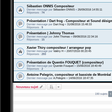
Sébastien ONNIS Compositeur
Dernier message par
Sébastien ONNIS
«
26/09/2016 14:55:11
Réponses :
74
Présentation / Dart frog - Compositeur et Sound désign
Dernier message par
Dart frog
«
31/08/2016 15:48:33
Réponses :
9
Présentation | Johnny Thomas
Dernier message par
John Thomas
«
09/08/2016 22:34:16
Réponses :
15
Xavier Thiry compositeur / arrangeur pop
Dernier message par
Valéry H
«
20/07/2016 00:20:45
Réponses :
293
Présentation de Quentin FOUQUET (compositeur)
Dernier message par
Quentin Fouquet
«
15/06/2016 18:40:49
Réponses :
2
Antoine Pelegrin, compositeur et bassiste de Montréal
Dernier message par
A.Pelegrin
«
14/06/2016 18:47:35
Nouveau sujet
1
190 sujets