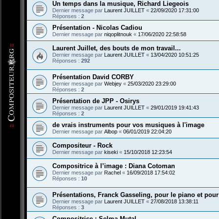
Un temps dans la musique, Richard Liegeois
Dernier message par
Laurent JUILLET
«
22/09/2020 17:31:00
Réponses :
2
Présentation - Nicolas Cadiou
Dernier message par
niqoplitnouk
«
17/06/2020 22:58:58
Laurent Juillet, des bouts de mon travail...
Dernier message par
Laurent JUILLET
«
13/04/2020 10:51:25
Réponses :
292
Présentation David CORBY
Dernier message par
Webjey
«
25/03/2020 23:29:00
Réponses :
2
Présentation de JPP - Osirys
Dernier message par
Laurent JUILLET
«
29/01/2019 19:41:43
Réponses :
2
de vrais instruments pour vos musiques à l'image
Dernier message par
Albop
«
06/01/2019 22:04:20
Compositeur - Rock
Dernier message par
kiseki
«
15/10/2018 12:23:54
Compositrice à l’image : Diana Cotoman
Dernier message par
Rachel
«
16/09/2018 17:54:02
Réponses :
10
Présentations, Franck Gasseling, pour le piano et pour
Dernier message par
Laurent JUILLET
«
27/08/2018 13:38:11
Réponses :
3
Compositrice : Selma Mutal