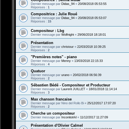
Dernier message par
Didas_94
«
20/08/2018 05:53:55
Réponses :
1
Compositrice : Julie Roué
Dernier message par
Didas_94
«
20/08/2018 05:53:07
Réponses :
15
Compositeur : Lbg
Dernier message par
Wolfnight
«
29/06/2018 18:18:01
Présentation
Dernier message par
christour
«
22/03/2018 10:39:25
Réponses :
2
"Premières notes" - piano
Dernier message par
Menny
«
13/03/2018 22:15:33
Réponses :
4
Quatuor
Dernier message par
urano
«
20/02/2018 06:56:39
Réponses :
2
Sébastien Bédé - Compositeur et Producteur
Dernier message par
Laurent JUILLET
«
18/01/2018 11:14:14
Réponses :
3
Max chanson francaise
Dernier message par
Nino del Rollo Bi
«
25/12/2017 17:07:20
Réponses :
2
Cherche un compositeur
Dernier message par
Inconitotrkl
«
11/12/2017 11:27:09
Présentation d'Olivier Calmel