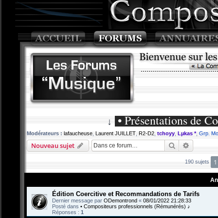
• Présentations de C
↓
Modérateurs :
lafaucheuse
,
Laurent JUILLET
,
R2-D2
,
tchoyy
,
Lµkas *
,
Grp. Mo
Rechercher
Recherch
Nouveau sujet
1
190 sujets
An
Édition Coercitive et Recommandations de Tarifs
Dernier message par
ODemontrond
«
08/01/2022 21:28:33
Posté dans
• Compositeurs professionnels (Rémunérés) ♪
Réponses :
1