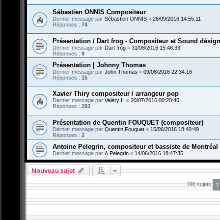
Sébastien ONNIS Compositeur
Dernier message par
Sébastien ONNIS
«
26/09/2016 14:55:11
Réponses :
74
Présentation / Dart frog - Compositeur et Sound désign
Dernier message par
Dart frog
«
31/08/2016 15:48:33
Réponses :
9
Présentation | Johnny Thomas
Dernier message par
John Thomas
«
09/08/2016 22:34:16
Réponses :
15
Xavier Thiry compositeur / arrangeur pop
Dernier message par
Valéry H
«
20/07/2016 00:20:45
Réponses :
293
Présentation de Quentin FOUQUET (compositeur)
Dernier message par
Quentin Fouquet
«
15/06/2016 18:40:49
Réponses :
2
Antoine Pelegrin, compositeur et bassiste de Montréal
Dernier message par
A.Pelegrin
«
14/06/2016 18:47:35
Nouveau sujet
1
190 sujets