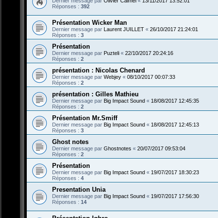
Dernier message par
Olivier Calmel
«
13/11/2017 13:52:01
Réponses :
392
Présentation Wicker Man
Dernier message par
Laurent JUILLET
«
26/10/2017 21:24:01
Réponses :
3
Présentation
Dernier message par
Puzteli
«
22/10/2017 20:24:16
Réponses :
2
présentation : Nicolas Chenard
Dernier message par
Webjey
«
08/10/2017 00:07:33
Réponses :
2
présentation : Gilles Mathieu
Dernier message par
Big Impact Sound
«
18/08/2017 12:45:35
Réponses :
2
Présentation Mr.Smiff
Dernier message par
Big Impact Sound
«
18/08/2017 12:45:13
Réponses :
3
Ghost notes
Dernier message par
Ghostnotes
«
20/07/2017 09:53:04
Réponses :
2
Présentation
Dernier message par
Big Impact Sound
«
19/07/2017 18:30:23
Réponses :
4
Presentation Unia
Dernier message par
Big Impact Sound
«
19/07/2017 17:56:30
Réponses :
14