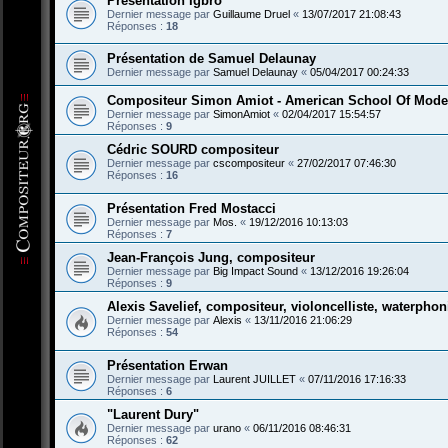
Présentation Igbro
Dernier message par
Guillaume Druel
«
13/07/2017 21:08:43
Réponses :
18
Présentation de Samuel Delaunay
Dernier message par
Samuel Delaunay
«
05/04/2017 00:24:33
Compositeur Simon Amiot - American School Of Mode
Dernier message par
SimonAmiot
«
02/04/2017 15:54:57
Réponses :
9
Cédric SOURD compositeur
Dernier message par
cscompositeur
«
27/02/2017 07:46:30
Réponses :
16
Présentation Fred Mostacci
Dernier message par
Mos.
«
19/12/2016 10:13:03
Réponses :
7
Jean-François Jung, compositeur
Dernier message par
Big Impact Sound
«
13/12/2016 19:26:04
Réponses :
9
Alexis Savelief, compositeur, violoncelliste, waterphon
Dernier message par
Alexis
«
13/11/2016 21:06:29
Réponses :
54
Présentation Erwan
Dernier message par
Laurent JUILLET
«
07/11/2016 17:16:33
Réponses :
6
"Laurent Dury"
Dernier message par
urano
«
06/11/2016 08:46:31
Réponses :
62