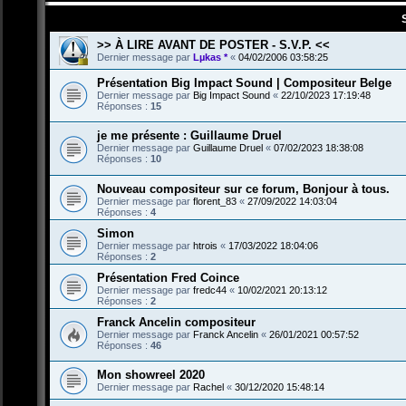
>> À LIRE AVANT DE POSTER - S.V.P. <<
Dernier message par
Lµkas *
«
04/02/2006 03:58:25
Présentation Big Impact Sound | Compositeur Belge
Dernier message par
Big Impact Sound
«
22/10/2023 17:19:48
Réponses :
15
je me présente : Guillaume Druel
Dernier message par
Guillaume Druel
«
07/02/2023 18:38:08
Réponses :
10
Nouveau compositeur sur ce forum, Bonjour à tous.
Dernier message par
florent_83
«
27/09/2022 14:03:04
Réponses :
4
Simon
Dernier message par
htrois
«
17/03/2022 18:04:06
Réponses :
2
Présentation Fred Coince
Dernier message par
fredc44
«
10/02/2021 20:13:12
Réponses :
2
Franck Ancelin compositeur
Dernier message par
Franck Ancelin
«
26/01/2021 00:57:52
Réponses :
46
Mon showreel 2020
Dernier message par
Rachel
«
30/12/2020 15:48:14