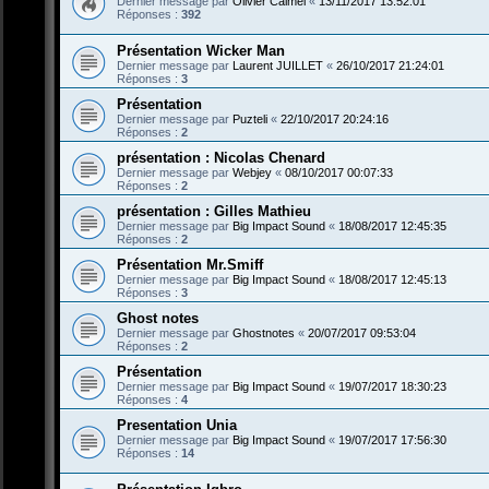
Dernier message par
Olivier Calmel
«
13/11/2017 13:52:01
Réponses :
392
Présentation Wicker Man
Dernier message par
Laurent JUILLET
«
26/10/2017 21:24:01
Réponses :
3
Présentation
Dernier message par
Puzteli
«
22/10/2017 20:24:16
Réponses :
2
présentation : Nicolas Chenard
Dernier message par
Webjey
«
08/10/2017 00:07:33
Réponses :
2
présentation : Gilles Mathieu
Dernier message par
Big Impact Sound
«
18/08/2017 12:45:35
Réponses :
2
Présentation Mr.Smiff
Dernier message par
Big Impact Sound
«
18/08/2017 12:45:13
Réponses :
3
Ghost notes
Dernier message par
Ghostnotes
«
20/07/2017 09:53:04
Réponses :
2
Présentation
Dernier message par
Big Impact Sound
«
19/07/2017 18:30:23
Réponses :
4
Presentation Unia
Dernier message par
Big Impact Sound
«
19/07/2017 17:56:30
Réponses :
14