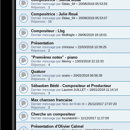
Dernier message par
Didas_94
«
20/08/2018 05:53:55
Réponses :
1
Compositrice : Julie Roué
Dernier message par
Didas_94
«
20/08/2018 05:53:07
Réponses :
15
Compositeur : Lbg
Dernier message par
Wolfnight
«
29/06/2018 18:18:01
Présentation
Dernier message par
christour
«
22/03/2018 10:39:25
Réponses :
2
"Premières notes" - piano
Dernier message par
Menny
«
13/03/2018 22:15:33
Réponses :
4
Quatuor
Dernier message par
urano
«
20/02/2018 06:56:39
Réponses :
2
Sébastien Bédé - Compositeur et Producteur
Dernier message par
Laurent JUILLET
«
18/01/2018 11:14:14
Réponses :
3
Max chanson francaise
Dernier message par
Nino del Rollo Bi
«
25/12/2017 17:07:20
Réponses :
2
Cherche un compositeur
Dernier message par
Inconitotrkl
«
11/12/2017 11:27:09
Présentation d'Olivier Calmel