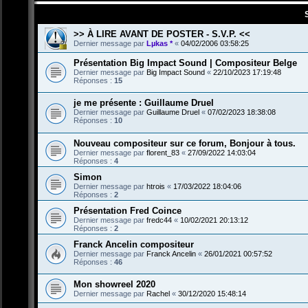
>> À LIRE AVANT DE POSTER - S.V.P. <<
Dernier message par
Lµkas *
«
04/02/2006 03:58:25
Présentation Big Impact Sound | Compositeur Belge
Dernier message par
Big Impact Sound
«
22/10/2023 17:19:48
Réponses :
15
je me présente : Guillaume Druel
Dernier message par
Guillaume Druel
«
07/02/2023 18:38:08
Réponses :
10
Nouveau compositeur sur ce forum, Bonjour à tous.
Dernier message par
florent_83
«
27/09/2022 14:03:04
Réponses :
4
Simon
Dernier message par
htrois
«
17/03/2022 18:04:06
Réponses :
2
Présentation Fred Coince
Dernier message par
fredc44
«
10/02/2021 20:13:12
Réponses :
2
Franck Ancelin compositeur
Dernier message par
Franck Ancelin
«
26/01/2021 00:57:52
Réponses :
46
Mon showreel 2020
Dernier message par
Rachel
«
30/12/2020 15:48:14