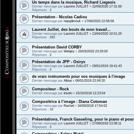
Un temps dans la musique, Richard Liegeois
Dernier message par
Laurent JUILLET
«
22/09/2020 17:31:00
Réponses :
2
Présentation - Nicolas Cadiou
Dernier message par
niqoplitnouk
«
17/06/2020 22:58:58
Laurent Juillet, des bouts de mon travail...
Dernier message par
Laurent JUILLET
«
13/04/2020 10:51:25
Réponses :
292
Présentation David CORBY
Dernier message par
Webjey
«
25/03/2020 23:29:00
Réponses :
2
Présentation de JPP - Osirys
Dernier message par
Laurent JUILLET
«
29/01/2019 19:41:43
Réponses :
2
de vrais instruments pour vos musiques à l'image
Dernier message par
Albop
«
06/01/2019 22:04:20
Compositeur - Rock
Dernier message par
kiseki
«
15/10/2018 12:23:54
Compositrice à l’image : Diana Cotoman
Dernier message par
Rachel
«
16/09/2018 17:54:02
Réponses :
10
Présentations, Franck Gasseling, pour le piano et pour
Dernier message par
Laurent JUILLET
«
27/08/2018 13:38:11
Réponses :
3
Compositrice : Selma Mutal