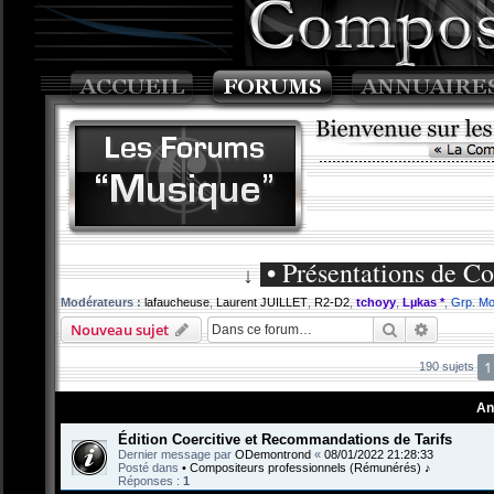
• Présentations de C
↓
Modérateurs :
lafaucheuse
,
Laurent JUILLET
,
R2-D2
,
tchoyy
,
Lµkas *
,
Grp. Mo
Rechercher
Recherch
Nouveau sujet
1
190 sujets
An
Édition Coercitive et Recommandations de Tarifs
Dernier message par
ODemontrond
«
08/01/2022 21:28:33
Posté dans
• Compositeurs professionnels (Rémunérés) ♪
Réponses :
1