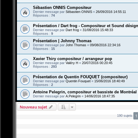
Sébastien ONNIS Compositeur
Dernier message par
Sébastien ONNIS
«
26/09/2016 14:55:11
Réponses :
74
Présentation / Dart frog - Compositeur et Sound désign
Dernier message par
Dart frog
«
31/08/2016 15:48:33
Réponses :
9
Présentation | Johnny Thomas
Dernier message par
John Thomas
«
09/08/2016 22:34:16
Réponses :
15
Xavier Thiry compositeur / arrangeur pop
Dernier message par
Valéry H
«
20/07/2016 00:20:45
Réponses :
293
Présentation de Quentin FOUQUET (compositeur)
Dernier message par
Quentin Fouquet
«
15/06/2016 18:40:49
Réponses :
2
Antoine Pelegrin, compositeur et bassiste de Montréal
Dernier message par
A.Pelegrin
«
14/06/2016 18:47:35
Nouveau sujet
1
190 sujets