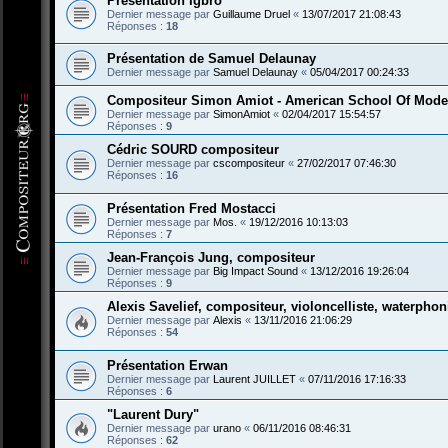
Présentation Igbro
Dernier message par
Guillaume Druel
«
13/07/2017 21:08:43
Réponses :
18
Présentation de Samuel Delaunay
Dernier message par
Samuel Delaunay
«
05/04/2017 00:24:33
Compositeur Simon Amiot - American School Of Mode
Dernier message par
SimonAmiot
«
02/04/2017 15:54:57
Réponses :
9
Cédric SOURD compositeur
Dernier message par
cscompositeur
«
27/02/2017 07:46:30
Réponses :
16
Présentation Fred Mostacci
Dernier message par
Mos.
«
19/12/2016 10:13:03
Réponses :
7
Jean-François Jung, compositeur
Dernier message par
Big Impact Sound
«
13/12/2016 19:26:04
Réponses :
9
Alexis Savelief, compositeur, violoncelliste, waterphon
Dernier message par
Alexis
«
13/11/2016 21:06:29
Réponses :
54
Présentation Erwan
Dernier message par
Laurent JUILLET
«
07/11/2016 17:16:33
Réponses :
6
"Laurent Dury"
Dernier message par
urano
«
06/11/2016 08:46:31
Réponses :
62