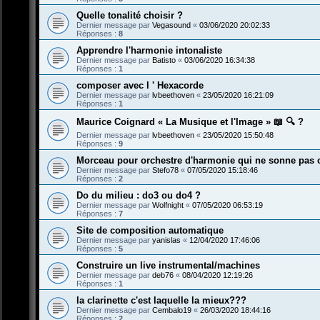
Quelle tonalité choisir ?
Dernier message par
Vegasound
«
03/06/2020 20:02:33
Réponses :
8
Apprendre l'harmonie intonaliste
Dernier message par
Batisto
«
03/06/2020 16:34:38
Réponses :
1
composer avec l ' Hexacorde
Dernier message par
lvbeethoven
«
23/05/2020 16:21:09
Réponses :
1
Maurice Coignard « La Musique et l'Image » 📖 🔍 ?
Dernier message par
lvbeethoven
«
23/05/2020 15:50:48
Réponses :
9
Morceau pour orchestre d'harmonie qui ne sonne pas
Dernier message par
Stefo78
«
07/05/2020 15:18:46
Réponses :
2
Do du milieu : do3 ou do4 ?
Dernier message par
Wolfnight
«
07/05/2020 06:53:19
Réponses :
7
Site de composition automatique
Dernier message par
yanislas
«
12/04/2020 17:46:06
Réponses :
5
Construire un live instrumental/machines
Dernier message par
deb76
«
08/04/2020 12:19:26
Réponses :
1
la clarinette c'est laquelle la mieux???
Dernier message par
Cembalo19
«
26/03/2020 18:44:16
Réponses :
2