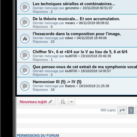
Les techniques sérielles et combinatoires...
Dernier message par
geronimo
«
10/11/2018 00:51:07
Réponses :
2
De la théorie musicale... Et son accumulation.
Dernier message par
meaks
«
06/11/2018 08:08:02
Réponses :
6
l'hexacorde dans la composition pour l'image,
Dernier message par
edwe
«
04/11/2018 18:49:06
Réponses :
23
Chiffrer 5/+, 6 et +6/4 sur le V au lieu de 5, 6 et 6/4
Dernier message par
loufil700
«
23/10/2018 20:46:39
Réponses :
1
Que pensez-vous de cet extrait de ma symphonie voca
Dernier message par
loufil700
«
19/10/2018 14:05:57
Réponses :
2
Harmoniser III (5) -> IV (5)
Dernier message par
Batisto
«
18/10/2018 21:25:38
Réponses :
18
Nouveau sujet
Page
1
880 sujets
PERMISSIONS DU FORUM