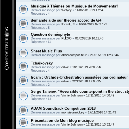
Musique à Thèmes ou Musique de Mouvements?
Dernier message par
Webjey
«
11/06/2019 19:17:54
Réponses :
4
demande aide sur theorie accord de 6/4
Dernier message par
florent_83
«
10/04/2019 07:27:23
Réponses :
5
Question de néophyte
Dernier message par
FLEXO
«
01/02/2019 10:11:43
Réponses :
11
Sheet Music Plus
Dernier message par
oliviercompositeur
«
21/01/2019 12:30:44
Tchaikovsky
Dernier message par
edwe
«
18/01/2019 20:05:56
Réponses :
4
Ircam : Orchids-Orchestration assistéee par ordinateur
Dernier message par
edwe
«
22/12/2018 17:05:35
Réponses :
2
Serge Taneiev, "Reversible counterpoint in the strict st
Dernier message par
Vinnie Johnson
«
17/11/2018 14:30:49
Réponses :
14
ADAM Soundtrack Competition 2018
Dernier message par
monsieurmickey
«
17/11/2018 14:21:43
Présentation de Mon blog musique
Dernier message par
Vinnie Johnson
«
17/11/2018 13:32:47