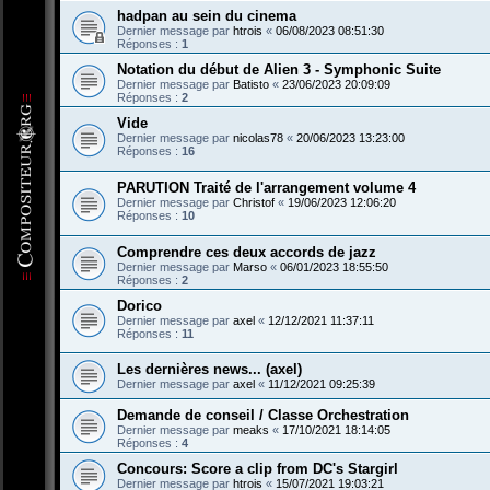
hadpan au sein du cinema
Dernier message par
htrois
«
06/08/2023 08:51:30
Réponses :
1
Notation du début de Alien 3 - Symphonic Suite
Dernier message par
Batisto
«
23/06/2023 20:09:09
Réponses :
2
Vide
Dernier message par
nicolas78
«
20/06/2023 13:23:00
Réponses :
16
PARUTION Traité de l'arrangement volume 4
Dernier message par
Christof
«
19/06/2023 12:06:20
Réponses :
10
Comprendre ces deux accords de jazz
Dernier message par
Marso
«
06/01/2023 18:55:50
Réponses :
2
Dorico
Dernier message par
axel
«
12/12/2021 11:37:11
Réponses :
11
Les dernières news... (axel)
Dernier message par
axel
«
11/12/2021 09:25:39
Demande de conseil / Classe Orchestration
Dernier message par
meaks
«
17/10/2021 18:14:05
Réponses :
4
Concours: Score a clip from DC's Stargirl
Dernier message par
htrois
«
15/07/2021 19:03:21