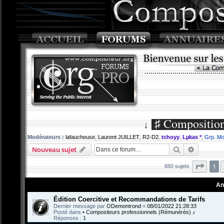
♯ Compositi
↓
Modérateurs :
lafaucheuse
,
Laurent JUILLET
,
R2-D2
,
tchoyy
,
Lµkas *
,
Grp. Mo
Rechercher
Recherch
Nouveau sujet
Page
1
880 sujets
An
Édition Coercitive et Recommandations de Tarifs
Dernier message par
ODemontrond
«
08/01/2022 21:28:33
Posté dans
• Compositeurs professionnels (Rémunérés) ♪
Réponses :
1