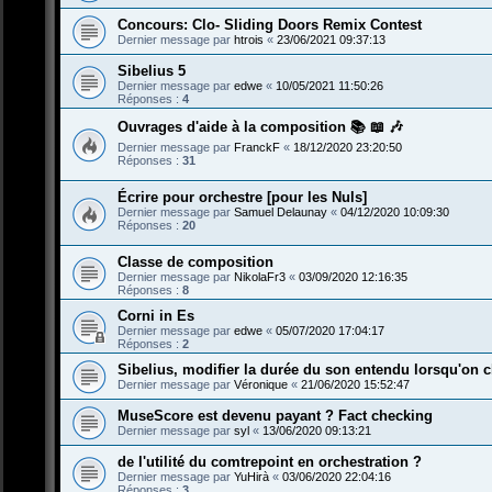
Concours: Clo- Sliding Doors Remix Contest
Dernier message par
htrois
«
23/06/2021 09:37:13
Sibelius 5
Dernier message par
edwe
«
10/05/2021 11:50:26
Réponses :
4
Ouvrages d'aide à la composition 📚 📖 🎶
Dernier message par
FranckF
«
18/12/2020 23:20:50
Réponses :
31
Écrire pour orchestre [pour les Nuls]
Dernier message par
Samuel Delaunay
«
04/12/2020 10:09:30
Réponses :
20
Classe de composition
Dernier message par
NikolaFr3
«
03/09/2020 12:16:35
Réponses :
8
Corni in Es
Dernier message par
edwe
«
05/07/2020 17:04:17
Réponses :
2
Sibelius, modifier la durée du son entendu lorsqu'on cli
Dernier message par
Véronique
«
21/06/2020 15:52:47
MuseScore est devenu payant ? Fact checking
Dernier message par
syl
«
13/06/2020 09:13:21
de l'utilité du comtrepoint en orchestration ?
Dernier message par
YuHirà
«
03/06/2020 22:04:16
Réponses :
3