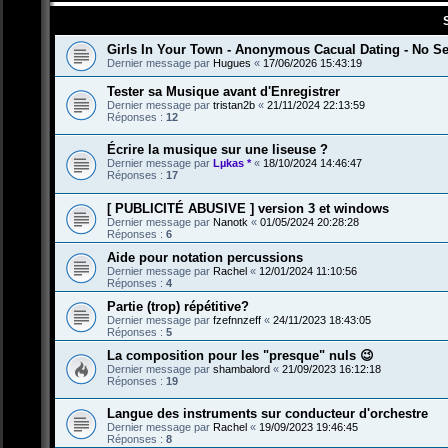
Girls In Your Town - Anonymous Cacual Dating - No Se
Dernier message par
Hugues
«
17/06/2026 15:43:19
Tester sa Musique avant d'Enregistrer
Dernier message par
tristan2b
«
21/11/2024 22:13:59
Réponses :
12
Écrire la musique sur une liseuse ?
Dernier message par
Lµkas *
«
18/10/2024 14:46:47
Réponses :
17
[ PUBLICITÉ ABUSIVE ] version 3 et windows
Dernier message par
Nanotk
«
01/05/2024 20:28:28
Réponses :
6
Aide pour notation percussions
Dernier message par
Rachel
«
12/01/2024 11:10:56
Réponses :
4
Partie (trop) répétitive?
Dernier message par
fzefnnzeff
«
24/11/2023 18:43:05
Réponses :
5
La composition pour les "presque" nuls 😉
Dernier message par
shambalord
«
21/09/2023 16:12:18
Réponses :
19
Langue des instruments sur conducteur d'orchestre
Dernier message par
Rachel
«
19/09/2023 19:46:45
Réponses :
8